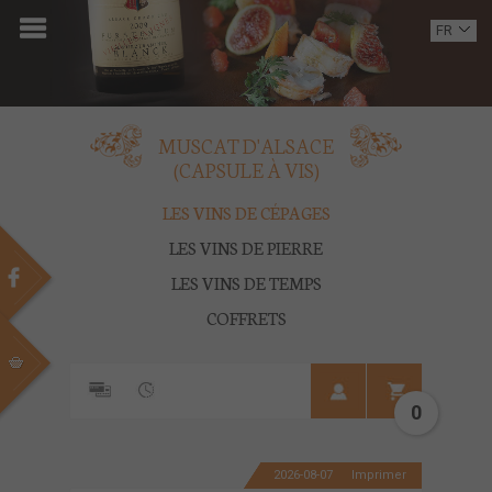
ACCUEIL
FR
EN
DOMAINE
OENOTOURISME
MUSCAT D'ALSACE
(CAPSULE À VIS)
VINS
LES VINS DE CÉPAGES
BOUTIQUE
LES VINS DE PIERRE
LES VINS DE TEMPS
MULTIMEDIA
COFFRETS
PRESSE
PARTENAIRES
0
ACTUALITÉS
2026-08-07
Imprimer
CONTACT