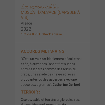
Les cépages oubliés
MUSCAT D'ALSACE (CAPSULE À
VIS)
Alsace
2022
1 bt de 0.75 L Stock épuisé
ACCORDS METS-VINS :
"C'est un
muscat
idéalement désaltérant
et fin, à ouvrir dès l'apéritif et sur des
entrées légères comme des bricks au
crabe, une salade de chèvre et fèves
croquantes ou des asperges avec une
sauce aux agrumes".
Catherine Gerbod
TERROIR :
Graves, sable et terroirs argilo-calcaires,
d'exposition sud, provenant du