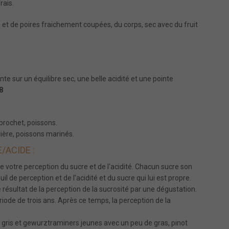
frais.
 et de poires fraichement coupées, du corps, sec avec du fruit
te sur un équilibre sec, une belle acidité et une pointe
8
brochet, poissons.
vière, poissons marinés.
/ACIDE :
de votre perception du sucre et de l'acidité. Chacun sucre son
 de perception et de l'acidité et du sucre qui lui est propre.
résultat de la perception de la sucrosité par une dégustation.
iode de trois ans. Après ce temps, la perception de la
s gris et gewurztraminers jeunes avec un peu de gras, pinot