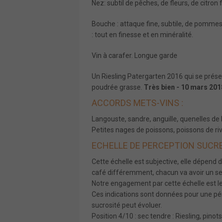
Nez: subtil de pêches, de fleurs, de citron 
Bouche : attaque fine, subtile, de pommes
: tout en finesse et en minéralité.
Vin à carafer.
Longue garde
Un Riesling Patergarten 2016 qui se présen
poudrée grasse.
Très bien - 10 mars 201
ACCORDS METS-VINS :
Langouste, sandre, anguille, quenelles de 
Petites nages de poissons, poissons de ri
ECHELLE DE PERCEPTION SUCRE
Cette échelle est subjective, elle dépend 
café différemment, chacun va avoir un seuil
Notre engagement par cette échelle est le 
Ces indications sont données pour une pér
sucrosité peut évoluer.
Position 4/10 : sec tendre :
Riesling
, pinot