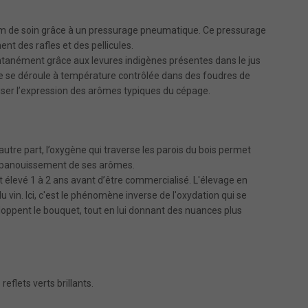
mum de soin grâce à un pressurage pneumatique. Ce pressurage
ent des rafles et des pellicules.
anément grâce aux levures indigènes présentes dans le jus
le se déroule à température contrôlée dans des foudres de
oriser l’expression des arômes typiques du cépage.
’autre part, l’oxygène qui traverse les parois du bois permet
l’épanouissement de ses arômes.
est élevé 1 à 2 ans avant d’être commercialisé. L'élevage en
du vin. Ici, c'est le phénomène inverse de l'oxydation qui se
éveloppent le bouquet, tout en lui donnant des nuances plus
reflets verts brillants.