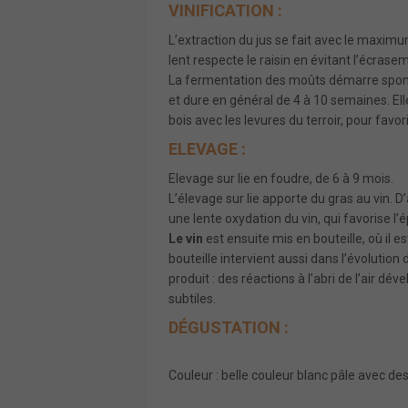
VINIFICATION :
L’extraction du jus se fait avec le maxi
lent respecte le raisin en évitant l’écrasem
La fermentation des moûts démarre spont
et dure en général de 4 à 10 semaines. El
bois avec les levures du terroir, pour fav
ELEVAGE :
Elevage sur lie en foudre, de 6 à 9 mois.
L’élevage sur lie apporte du gras au vin. D
une lente oxydation du vin, qui favorise 
Le vin
est ensuite mis en bouteille, où il 
bouteille intervient aussi dans l’évolution 
produit : des réactions à l’abri de l’air d
subtiles.
DÉGUSTATION :
Couleur : belle couleur blanc pâle avec des 