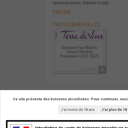
auxerrois jeune, d'année froide.
PRESSE :
PRESSE
&
MÉDAILLES
Domaine Paul Blanck
Alsace Riesling
Patergarten 2016 16/20
01/03/2018
Ce site présente des boissons alcoolisées. Pour continuer, veui
J'ai moins de 18 ans
J'ai plus de 18