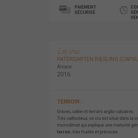
PAIEMENT
CO
SÉCURISÉ
GÉ
VE
Les crus
PATERGARTEN RIESLING (CAPSUL
Alsace
2016
TERROIR :
Graves, sable et terroirs argilo-calcaires.
Très caillouteux, ce cru est situé dans la 
microclimat qui explique une maturité gén
terroir
, très fruités et précoces.