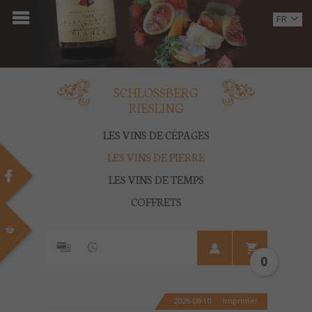
ACCUEIL
FR
EN
DOMAINE
OENOTOURISME
SCHLOSSBERG
RIESLING
VINS
LES VINS DE CÉPAGES
BOUTIQUE
LES VINS DE PIERRE
LES VINS DE TEMPS
MULTIMEDIA
COFFRETS
PRESSE
PARTENAIRES
0
ACTUALITÉS
2026-08-10
Imprimer
CONTACT