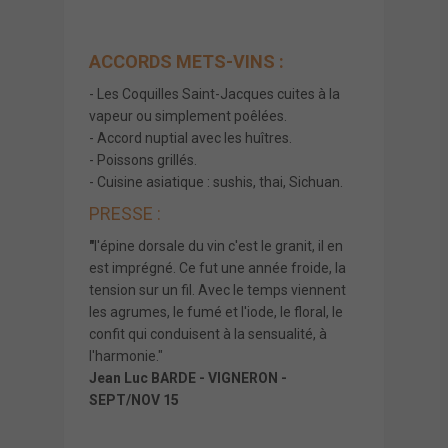
ACCORDS METS-VINS :
- Les Coquilles Saint-Jacques cuites à la
vapeur ou simplement poêlées.
- Accord nuptial avec les huîtres.
- Poissons grillés.
- Cuisine asiatique : sushis, thai, Sichuan.
PRESSE :
"
l'épine dorsale du vin c'est le granit, il en
est imprégné. Ce fut une année froide, la
tension sur un fil. Avec le temps viennent
les agrumes, le fumé et l'iode, le floral, le
confit qui conduisent à la sensualité, à
l'harmonie."
Jean Luc BARDE - VIGNERON -
SEPT/NOV 15