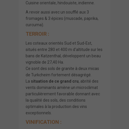
Cuisine orient
ale, hindouiste, indienne.
A revoir aussi avec un soufflé aux 3
fromages & 3 épices (muscade, paprika,
curcuma).
TERROIR :
Les coteaux orientés Sud et Sud-Est,
situés entre 280 et 400 m d’altitude sur les
bans de Katzenthal, développent un beau
vignoble de 27,40 Ha.
Ce sont des sols de granite à deux micas
de Turkcheim fortement désagrégé.
La
situation de ce grand cru
, abrité des
vents dominants amène un microclimat
particulièrement favorable donnant avec
la qualité des sols, des conditions
optimales à la production des
vins
exceptionnels
.
VINIFICATION :