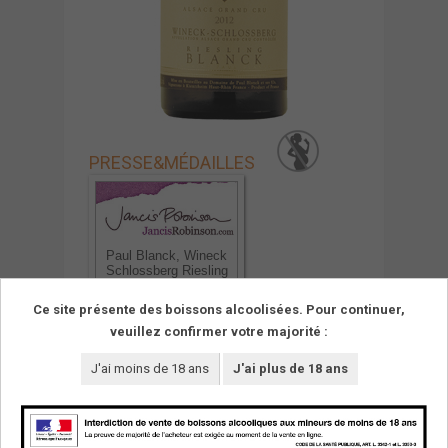
PRESSE
&
MÉDAILLES
Paul Blanck, Wineck
Schlossberg Riesling
2012 Alsace Grand
Cru
Ce site présente des boissons alcoolisées. Pour continuer,
veuillez confirmer votre majorité :
20/07/2016
J'ai moins de 18 ans
J'ai plus de 18 ans