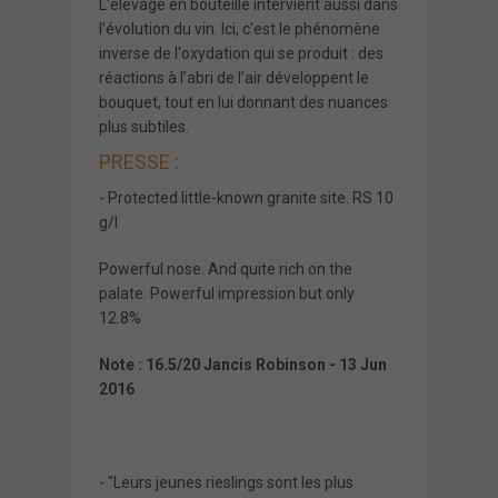
L'élevage en bouteille intervient aussi dans
l’évolution du vin. Ici, c'est le phénomène
inverse de l'oxydation qui se produit : des
réactions à l’abri de l’air développent le
bouquet, tout en lui donnant des nuances
plus subtiles.
PRESSE :
- Protected little-known granite site. RS 10
g/l
Powerful nose. And quite rich on the
palate. Powerful impression but only
12.8%
Note : 16.5/20 Jancis Robinson - 13 Jun
2016
- "Leurs jeunes rieslings sont les plus