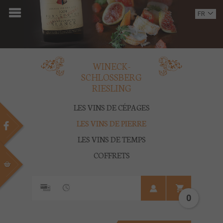
ACCUEIL
FR
EN
DOMAINE
OENOTOURISME
WINECK-
SCHLOSSBERG
VINS
RIESLING
BOUTIQUE
LES VINS DE CÉPAGES
LES VINS DE PIERRE
MULTIMEDIA
LES VINS DE TEMPS
PRESSE
COFFRETS
PARTENAIRES
0
ACTUALITÉS
CONTACT