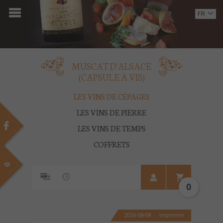
ACCUEIL
FR
EN
DOMAINE
OENOTOURISME
MUSCAT D'ALSACE
(CAPSULE À VIS)
VINS
LES VINS DE CÉPAGES
BOUTIQUE
LES VINS DE PIERRE
LES VINS DE TEMPS
MULTIMEDIA
COFFRETS
PRESSE
PARTENAIRES
0
ACTUALITÉS
2026-08-08
Imprimer
CONTACT