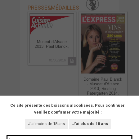
PRESSE
&
MÉDAILLES
Muscat d'Alsace
2013, Paul Blanck,
01/05/2016
Domaine Paul Blanck
- Muscat d'Alsace
2013, Riesling
Patergarten 2014,
Riesling Wineck-
Schlossberg 2010
Ce site présente des boissons alcoolisées. Pour continuer,
veuillez confirmer votre majorité :
03/06/2015
J'ai moins de 18 ans
J'ai plus de 18 ans