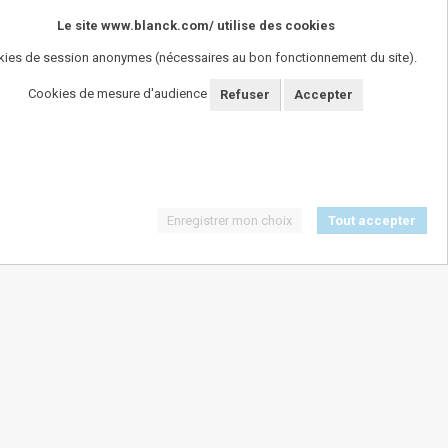
Le site www.blanck.com/ utilise des cookies
ies de session anonymes (nécessaires au bon fonctionnement du site).
Cookies de mesure d'audience
Refuser
Accepter
Enregistrer mon choix
Tout accepter
SUIVEZ-NOUS !
ngereux pour la santï¿½. A consommer avec