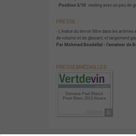
Position 3/10
: riesling avec un peu de g
PRESSE :
- L'indice du terroir filtre dans les arômes 
de volume et de glissant, et largement g
Par Mohmad Boudellal - l'amateur de 
PRESSE
&
MÉDAILLES
Domaine Paul Blanck
Pinot Blanc 2013 Alsace
01/02/2016