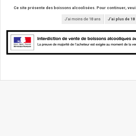
Ce site présente des boissons alcoolisées. Pour continuer, veui
J'ai moins de 18 ans
J'ai plus de 18
NOS VINS
LE DOMAINE
La boutique
Les vignerons
Vins de cépages
Les terroirs
Vins de pierre
Le domaine
Vins de temps
Le caveau