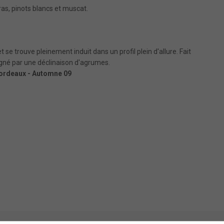
ras, pinots blancs et muscat.
et se trouve pleinement induit dans un profil plein d'allure. Fait
agné par une déclinaison d'agrumes.
Bordeaux - Automne 09