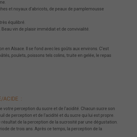
ime.
pêches et noyaux d'abricots, de peaux de pamplemousse
très équilibré.
r. Beau vin de plaisir immédiat et de convivialité.
on en Alsace. Il se fond avec les goûts aux environs. C’est
pâtés, poulets, poissons tels colins, truite en gelée, le repas
/ACIDE :
de votre perception du sucre et de l'acidité. Chacun sucre son
l de perception et de l'acidité et du sucre qui lui est propre.
résultat de la perception de la sucrosité par une dégustation.
iode de trois ans. Après ce temps, la perception de la