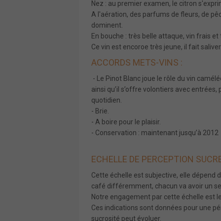
Nez : au premier examen, le citron s'expr
A l'aération, des parfums de fleurs, de 
dominent.
En bouche : très belle attaque, vin frais et 
Ce vin est encoroe très jeune, il fait salive
ACCORDS METS-VINS :
- Le Pinot Blanc joue le rôle du vin camélé
ainsi qu’il s’offre volontiers avec entrées, 
quotidien.
- Brie.
- A boire pour le plaisir.
- Conservation : maintenant jusqu’à 2012
ECHELLE DE PERCEPTION SUCRE
Cette échelle est subjective, elle dépend 
café différemment, chacun va avoir un seui
Notre engagement par cette échelle est le 
Ces indications sont données pour une pér
sucrosité peut évoluer.