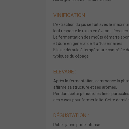
VINIFICATION :
L’extraction du jus se fait avec le maxi
lent respecte le raisin en évitant l’écrasem
La fermentation des moûts démarre spont
et dure en général de 4 à 10 semaines.
Elle se déroule à température contrôlée d
typiques du cépage.
ELEVAGE :
Après la fermentation, commence la phase 
affirme sa structure et ses arômes.
Pendant cette période, les fines particu
des cuves pour former la lie. Cette derniè
DÉGUSTATION :
Robe : jaune paille intense.