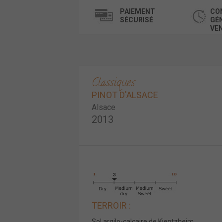
PAIEMENT
CO
SÉCURISÉ
GÉ
VE
Classiques
PINOT D'ALSACE
Alsace
2013
TERROIR :
Sol argilo-calcaire de Kientzheim.