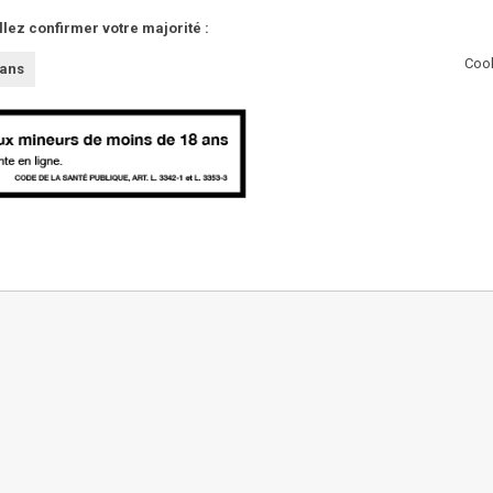
llez confirmer votre majorité :
Cook
 ans
AUTRES
Partenaires
Presse
Innovations
L'abus d'alcool est da
Nous contacter