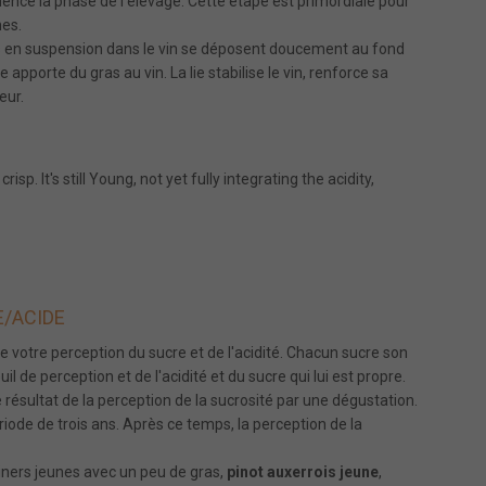
nce la phase de l'élevage. Cette étape est primordiale pour
mes.
les en suspension dans le vin se déposent doucement au fond
 apporte du gras au vin. La lie stabilise le vin, renforce sa
eur.
sp. It's still Young, not yet fully integrating the acidity,
E/ACIDE
de votre perception du sucre et de l'acidité. Chacun sucre son
l de perception et de l'acidité et du sucre qui lui est propre.
résultat de la perception de la sucrosité par une dégustation.
iode de trois ans. Après ce temps, la perception de la
iners jeunes avec un peu de gras,
pinot auxerrois jeune
,