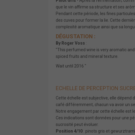
Pinot Gris
- Après la fermentation, comme
que le vin affirme sa structure et ses arô
Pendant cette période, les fines particu
des cuves pour former la lie. Cette dernière
complexité aromatique ainsi que sa longu
DÉGUSTATION :
By Roger Voss
:
"This perfumed wine is very aromatic and cri
spiced fruits and mineral texture.
Wait until 2016 "
ECHELLE DE PERCEPTION SUCR
Cette échelle est subjective, elle dépend 
café différemment, chacun va avoir un seui
Notre engagement par cette échelle est le 
Ces indications sont données pour une pér
sucrosité peut évoluer.
Position 4/10
: pinots gris et gewurztram