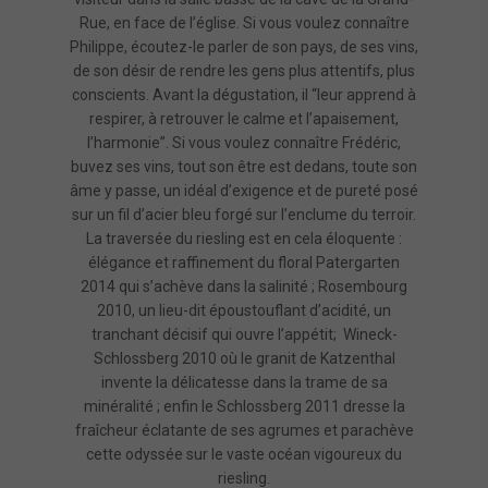
Rue, en face de l’église. Si vous voulez connaître
Philippe, écoutez-le parler de son pays, de ses vins,
de son désir de rendre les gens plus attentifs, plus
conscients. Avant la dégustation, il “leur apprend à
respirer, à retrouver le calme et l’apaisement,
l’harmonie”. Si vous voulez connaître Frédéric,
buvez ses vins, tout son être est dedans, toute son
âme y passe, un idéal d’exigence et de pureté posé
sur un fil d’acier bleu forgé sur l’enclume du terroir.
La traversée du riesling est en cela éloquente :
élégance et raffinement du floral Patergarten
2014 qui s’achève dans la salinité ; Rosembourg
2010, un lieu-dit époustouflant d’acidité, un
tranchant décisif qui ouvre l’appétit; Wineck-
Schlossberg 2010 où le granit de Katzenthal
invente la délicatesse dans la trame de sa
minéralité ; enfin le Schlossberg 2011 dresse la
fraîcheur éclatante de ses agrumes et parachève
cette odyssée sur le vaste océan vigoureux du
riesling.