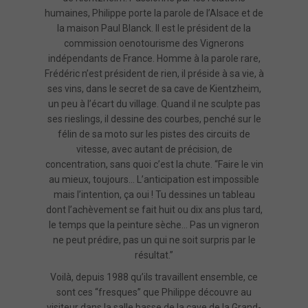
humaines, Philippe porte la parole de l’Alsace et de
la maison Paul Blanck. Il est le président de la
commission oenotourisme des Vignerons
indépendants de France. Homme à la parole rare,
Frédéric n’est président de rien, il préside à sa vie, à
ses vins, dans le secret de sa cave de Kientzheim,
un peu à l’écart du village. Quand il ne sculpte pas
ses rieslings, il dessine des courbes, penché sur le
félin de sa moto sur les pistes des circuits de
vitesse, avec autant de précision, de
concentration, sans quoi c’est la chute. “Faire le vin
au mieux, toujours… L’anticipation est impossible
mais l’intention, ça oui ! Tu dessines un tableau
dont l’achèvement se fait huit ou dix ans plus tard,
le temps que la peinture sèche… Pas un vigneron
ne peut prédire, pas un qui ne soit surpris par le
résultat.”
Voilà, depuis 1988 qu’ils travaillent ensemble, ce
sont ces “fresques” que Philippe découvre au
visiteur dans la salle basse de la cave de la Grand-