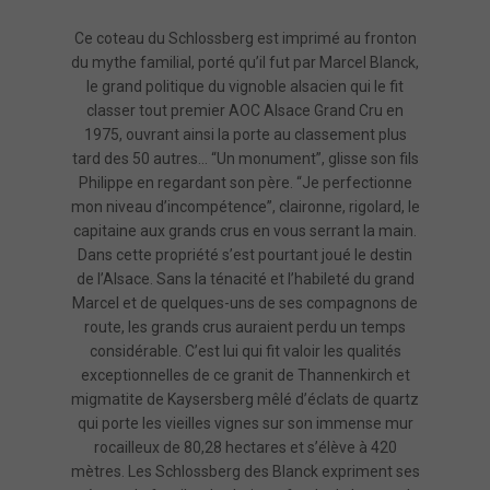
Ce coteau du Schlossberg est imprimé au fronton
du mythe familial, porté qu’il fut par Marcel Blanck,
le grand politique du vignoble alsacien qui le fit
classer tout premier AOC Alsace Grand Cru en
1975, ouvrant ainsi la porte au classement plus
tard des 50 autres… “Un monument”, glisse son fils
Philippe en regardant son père. “Je perfectionne
mon niveau d’incompétence”, claironne, rigolard, le
capitaine aux grands crus en vous serrant la main.
Dans cette propriété s’est pourtant joué le destin
de l’Alsace. Sans la ténacité et l’habileté du grand
Marcel et de quelques-uns de ses compagnons de
route, les grands crus auraient perdu un temps
considérable. C’est lui qui fit valoir les qualités
exceptionnelles de ce granit de Thannenkirch et
migmatite de Kaysersberg mêlé d’éclats de quartz
qui porte les vieilles vignes sur son immense mur
rocailleux de 80,28 hectares et s’élève à 420
mètres. Les Schlossberg des Blanck expriment ses