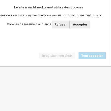
Le site www.blanck.com/ utilise des cookies
ies de session anonymes (nécessaires au bon fonctionnement du site).
Cookies de mesure d'audience
Refuser
Accepter
Enregistrer mon choix
Tout accepter
SUIVEZ-NOUS !
ngereux pour la santï¿½. A consommer avec