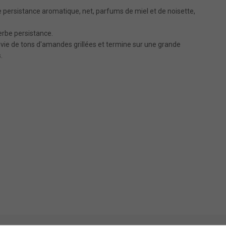
lle persistance aromatique, net, parfums de miel et de noisette,
erbe persistance.
uivie de tons d'amandes grillées et termine sur une grande
.