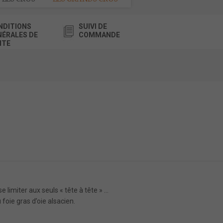
NDITIONS
SUIVI DE
NÉRALES DE
COMMANDE
NTE
se limiter aux seuls « tête à tête » …
 foie gras d’oie alsacien.