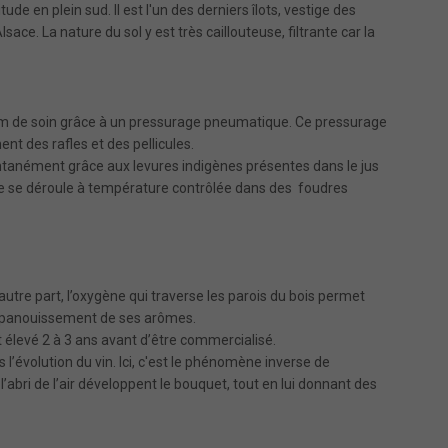
de en plein sud. Il est l'un des derniers îlots, vestige des
ce. La nature du sol y est très caillouteuse, filtrante car la
mum de soin grâce à un pressurage pneumatique. Ce pressurage
ent des rafles et des pellicules.
anément grâce aux levures indigènes présentes dans le jus
lle se déroule à température contrôlée dans des foudres
’autre part, l’oxygène qui traverse les parois du bois permet
l’épanouissement de ses arômes.
est élevé 2 à 3 ans avant d’être commercialisé.
s l’évolution du vin. Ici, c'est le phénomène inverse de
 l’abri de l’air développent le bouquet, tout en lui donnant des