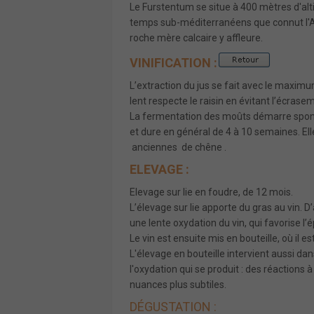
Le Furstentum se situe à 400 mètres d'altitu
temps sub-méditerranéens que connut l'Alsa
roche mère calcaire y affleure.
VINIFICATION :
L’extraction du jus se fait avec le maxi
lent respecte le raisin en évitant l’écrasem
La fermentation des moûts démarre spont
et dure en général de 4 à 10 semaines. E
anciennes de chêne .
ELEVAGE :
Elevage sur lie en foudre, de 12 mois.
L’élevage sur lie apporte du gras au vin. D
une lente oxydation du vin, qui favorise 
Le vin est ensuite mis en bouteille, où il 
L'élevage en bouteille intervient aussi dan
l'oxydation qui se produit : des réactions à
nuances plus subtiles.
DÉGUSTATION :