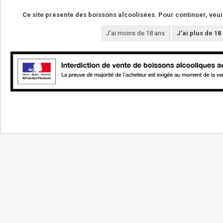
Ce site présente des boissons alcoolisées. Pour continuer, veui
J'ai moins de 18 ans
J'ai plus de 18
NOS VINS
LE DOMAINE
La boutique
Les vignerons
Vins de cépages
Les terroirs
Vins de pierre
Le domaine
Vins de temps
Le caveau