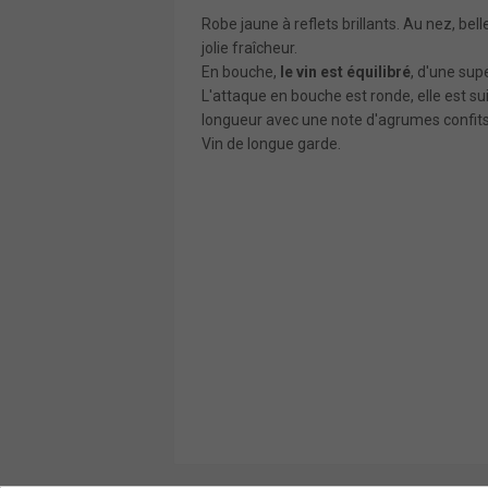
Robe jaune à reflets brillants. Au nez, be
jolie fraîcheur.
En bouche,
le vin est équilibré
, d'une sup
L'attaque en bouche est ronde, elle est s
longueur avec une note d'agrumes confits
Vin de longue garde.