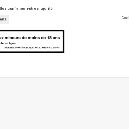
llez confirmer votre majorité :
Cook
 ans
AUTRES
Partenaires
Presse
Innovations
L'abus d'alcool est da
Nous contacter