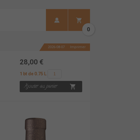
0
2026-08-07
Imprimer
28,00 €
1 bt de 0.75 L