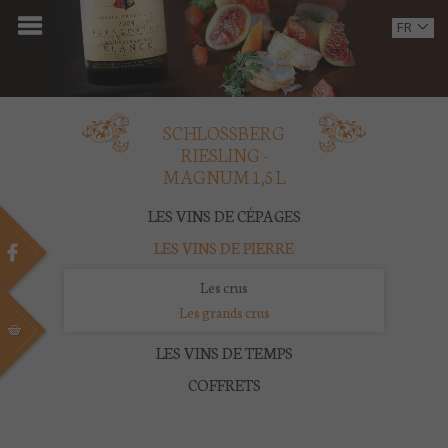
ACCUEIL
FR
EN
DOMAINE
OENOTOURISME
SCHLOSSBERG
RIESLING -
VINS
MAGNUM 1,5 L
BOUTIQUE
LES VINS DE CÉPAGES
LES VINS DE PIERRE
MULTIMEDIA
Les crus
PRESSE
Les grands crus
LES VINS DE TEMPS
PARTENAIRES
COFFRETS
ACTUALITÉS
CONTACT