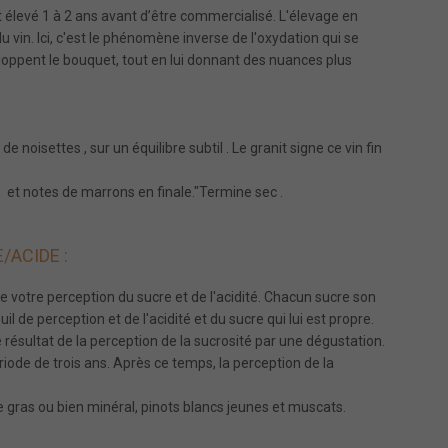
st élevé 1 à 2 ans avant d’être commercialisé. L'élevage en
du vin. Ici, c'est le phénomène inverse de l'oxydation qui se
éveloppent le bouquet, tout en lui donnant des nuances plus
e noisettes , sur un équilibre subtil . Le granit signe ce vin fin
, et notes de marrons en finale."Termine sec .
/ACIDE :
de votre perception du sucre et de l'acidité. Chacun sucre son
 de perception et de l'acidité et du sucre qui lui est propre.
résultat de la perception de la sucrosité par une dégustation.
iode de trois ans. Après ce temps, la perception de la
de gras ou bien minéral,
pinots blancs jeunes
et muscats.