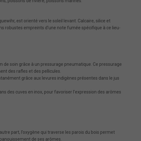
ns, poissons de rivière, poissons marinés.
ihr, est orienté vers le soleil levant. Calcaire, silice et
ins robustes empreints d'une note fumée spécifique à ce lieu-
mum de soin grâce à un pressurage pneumatique. Ce pressurage
ent des rafles et des pellicules.
anément grâce aux levures indigènes présentes dans le jus
ans des cuves en inox, pour favoriser l’expression des arômes
’autre part, l’oxygène qui traverse les parois du bois permet
 l’épanouissement de ses arômes.