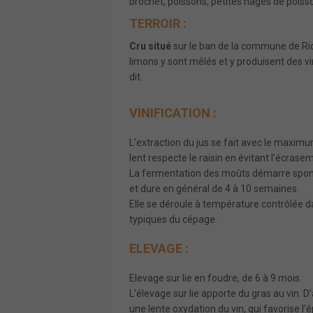
brochet, poissons, petites nages de poisso
TERROIR :
Cru situé
sur le ban de la commune de Riquew
limons y sont mêlés et y produisent des v
dit.
VINIFICATION :
L’extraction du jus se fait avec le maxi
lent respecte le raisin en évitant l’écrasem
La fermentation des moûts démarre spont
et dure en général de 4 à 10 semaines.
Elle se déroule à température contrôlée d
typiques du cépage.
ELEVAGE :
Elevage sur lie en foudre, de 6 à 9 mois.
L’élevage sur lie apporte du gras au vin. D
une lente oxydation du vin, qui favorise