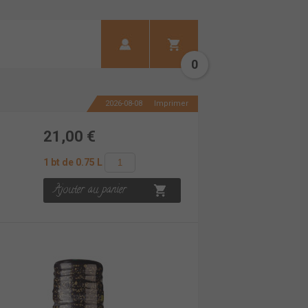
0
2026-08-08
Imprimer
21,00 €
1 bt de 0.75 L