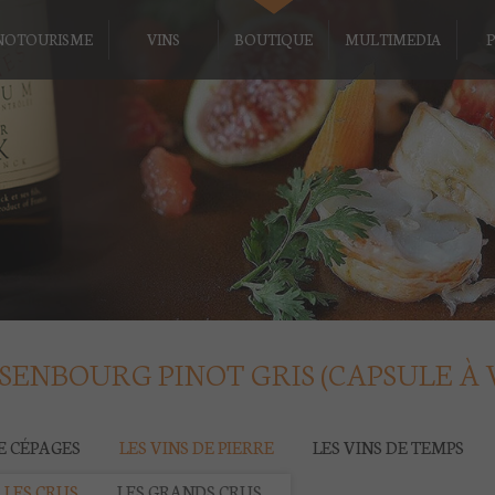
NOTOURISME
VINS
BOUTIQUE
MULTIMEDIA
P
SENBOURG PINOT GRIS (CAPSULE À V
DE CÉPAGES
LES VINS DE PIERRE
LES VINS DE TEMPS
LES CRUS
LES GRANDS CRUS