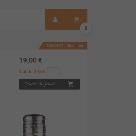
0
2026-08-07
Imprimer
19,00 €
1 bt de 0.75 L