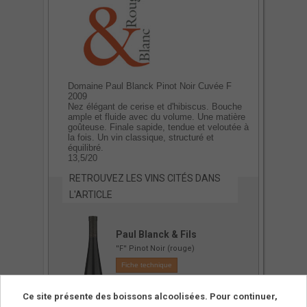
Domaine Paul Blanck Pinot Noir Cuvée F
2009
Nez élégant de cerise et d'hibiscus. Bouche
ample et fluide avec du volume. Une matière
goûteuse. Finale sapide, tendue et veloutée à
la fois. Un vin classique, structuré et
équilibré.
13,5/20
RETROUVEZ LES VINS CITÉS DANS
L'ARTICLE
Paul Blanck & Fils
''F'' Pinot Noir (rouge)
Fiche technique
Ce site présente des boissons alcoolisées. Pour continuer,