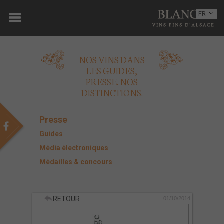
ACCUEIL
FR
EN
DOMAINE
NOS VINS DANS
OENOTOURISME
LES GUIDES,
PRESSE. NOS
VINS
DISTINCTIONS.
BOUTIQUE
Presse
MULTIMEDIA
Guides
Média électroniques
PRESSE
Médailles & concours
PARTENAIRES
RETOUR
ACTUALITÉS
01/10/2014
CONTACT