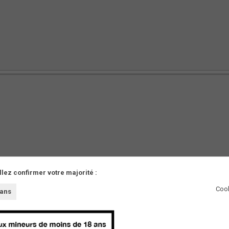
llez confirmer votre majorité :
AUTRES
Cook
 ans
Partenaires
Presse
Innovations