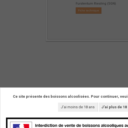
Furstentum Riesling (SGN)
Fiche technique
Ce site présente des boissons alcoolisées. Pour continuer, veui
NOS VINS
LE DOMAINE
J'ai moins de 18 ans
J'ai plus de 18
La boutique
Les vignerons
Vins de cépages
Les terroirs
Vins de pierre
Le domaine