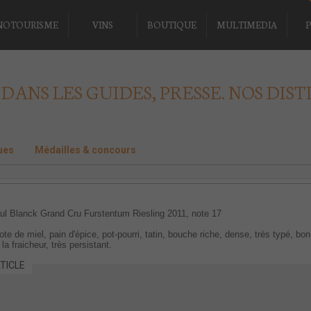
NOTOURISME
VINS
BOUTIQUE
MULTIMEDIA
P
 DANS LES GUIDES, PRESSE. NOS DIST
ues
Médailles & concours
l Blanck Grand Cru Furstentum Riesling 2011, note 17
ote de miel, pain d'épice, pot-pourri, tatin, bouche riche, dense, très typé, bon
 la fraicheur, très persistant.
TICLE