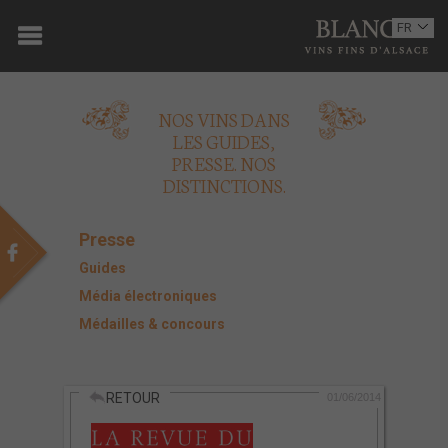
ACCUEIL
FR
EN
DOMAINE
NOS VINS DANS
OENOTOURISME
LES GUIDES,
PRESSE. NOS
VINS
DISTINCTIONS.
BOUTIQUE
Presse
MULTIMEDIA
Guides
Média électroniques
PRESSE
Médailles & concours
PARTENAIRES
RETOUR
ACTUALITÉS
01/06/2014
CONTACT