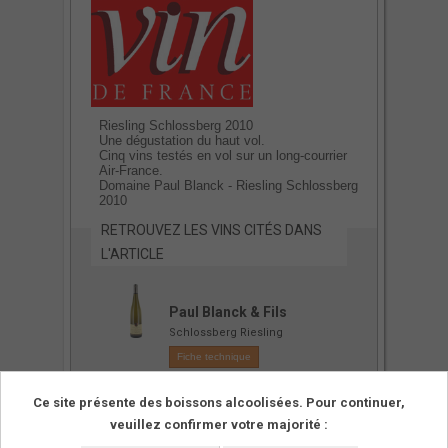
Riesling Schlossberg 2010
Une dégustation du haut vol.
Cinq vins testés en vol sur un long-courrier
Air-France.
Domaine Paul Blanck - Riesling Schlossberg
2010
RETROUVEZ LES VINS CITÉS DANS
L'ARTICLE
Paul Blanck & Fils
Schlossberg Riesling
Fiche technique
Ce site présente des boissons alcoolisées. Pour continuer,
veuillez confirmer votre majorité :