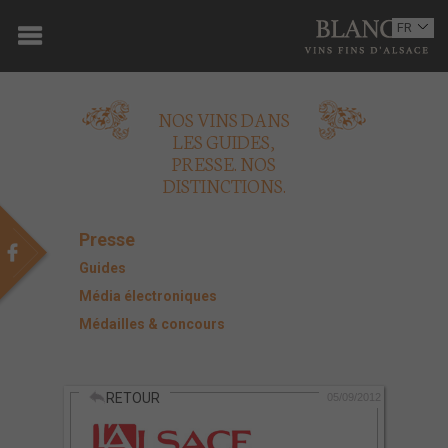
ACCUEIL
FR
EN
DOMAINE
NOS VINS DANS
OENOTOURISME
LES GUIDES,
PRESSE. NOS
VINS
DISTINCTIONS.
BOUTIQUE
Presse
MULTIMEDIA
Guides
Média électroniques
PRESSE
Médailles & concours
PARTENAIRES
RETOUR
ACTUALITÉS
05/09/2012
CONTACT