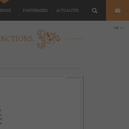
RESSE
PARTENAIRES
ACTUALITÉS
FR
INCTIONS.
EN
16/05/2014
.
e
s,
er
re