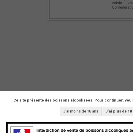
voisin. Il v
Confédérati
Ce site présente des boissons alcoolisées. Pour continuer, veui
NOS VINS
LE DOMAINE
J'ai moins de 18 ans
J'ai plus de 18
La boutique
Les vignerons
Vins de cépages
Les terroirs
Vins de pierre
Le domaine