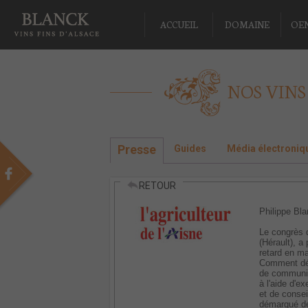
ACCUEIL
DOMAINE
OE
NOS VINS
Presse
Guides
Média électroniq
RETOUR
Philippe Bla
Le congrès d
(Hérault), a
retard en ma
Comment dév
de communic
à l'aide d'e
et de consei
démarqué de 