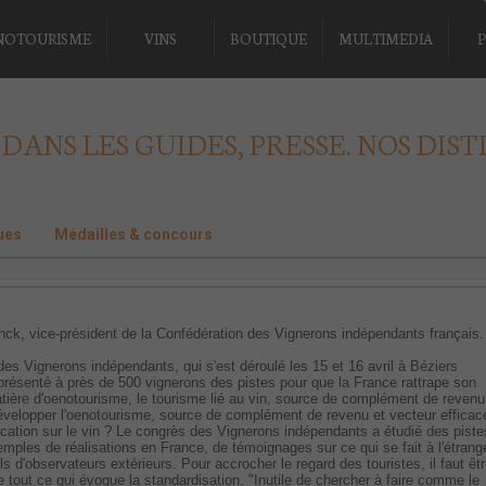
NOTOURISME
VINS
BOUTIQUE
MULTIMEDIA
P
 DANS LES GUIDES, PRESSE. NOS DIST
ues
Médailles & concours
nck, vice-président de la Confédération des Vignerons indépendants français.
es Vignerons indépendants, qui s'est déroulé les 15 et 16 avril à Béziers
 présenté à près de 500 vignerons des pistes pour que la France rattrape son
tière d'oenotourisme, le tourisme lié au vin, source de complément de revenu
elopper l'oenotourisme, source de complément de revenu et vecteur efficac
ation sur le vin ? Le congrès des Vignerons indépendants a étudié des piste
xemples de réalisations en France, de témoignages sur ce qui se fait à l'étrang
ls d'observateurs extérieurs. Pour accrocher le regard des touristes, il faut êt
tout ce qui évoque la standardisation. "Inutile de chercher à faire comme le