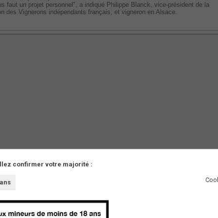
ous faut un projet personnel", a indiqué Philippe Blanck, vice-président de la
on des Vignerons indépendants français, et vigneron en Alsace.
llez confirmer votre majorité :
AUTRES
Cook
 ans
Partenaires
Presse
Innovations