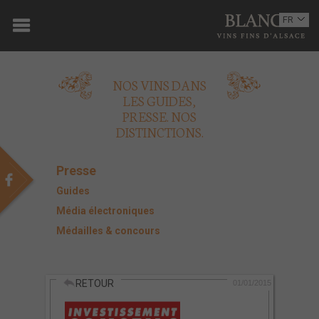
ACCUEIL
FR
EN
DOMAINE
NOS VINS DANS
OENOTOURISME
LES GUIDES,
PRESSE. NOS
VINS
DISTINCTIONS.
BOUTIQUE
Presse
MULTIMEDIA
Guides
Média électroniques
PRESSE
Médailles & concours
PARTENAIRES
RETOUR
ACTUALITÉS
01/01/2015
CONTACT