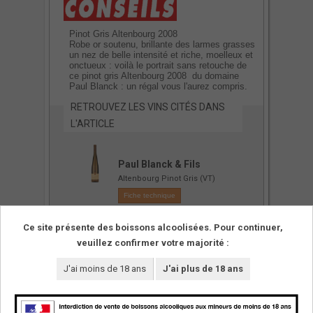
Pinot Gris Altenbourg 2008
Robe or soutenu, brillante des larmes grasses
un nez de belle intensité et riche, moelleux et
onctueux : voilà le portrait sans retouche de
ce pinot gris Altenbourg 2008 du domaine
Paul Blanck : un régal vous l'aurez compris.
RETROUVEZ LES VINS CITÉS DANS
L'ARTICLE
Paul Blanck & Fils
Altenbourg Pinot Gris (VT)
Fiche technique
Ce site présente des boissons alcoolisées. Pour continuer,
veuillez confirmer votre majorité :
J'ai moins de 18 ans
J'ai plus de 18 ans