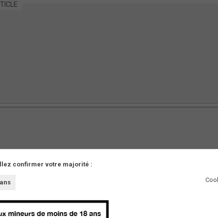
TICLE
llez confirmer votre majorité :
AUTRES
Cook
 ans
Partenaires
Presse
Innovations