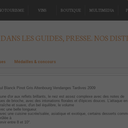
NOTOURISME
VINS
BOUTIQUE
MULTIMEDIA
P
 DANS LES GUIDES, PRESSE. NOS DIST
ues
Médailles & concours
l Blanck Pinot Gris Altenbourg Vendanges Tardives 2009
aune d'or aux reflets brillants, le nez est assez complexe avec des notes de
ques de brioche, avec des intonations florales et d'épices douces. L'attaque en
raîche et suave, d'un bel équilibre, le volume
ec une belle longueur.
avec une cuisine sucrée/salée, asiatique et exotique, certains desserts com
rûlée à
ervir entre 8 et 10°.