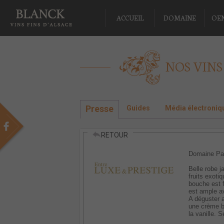
ACCUEIL
DOMAINE
OE
NOS VINS
Presse
Guides
Média électroniq
RETOUR
Domaine Pau
Belle robe j
fruits exoti
bouche est f
est ample av
A déguster 
une crème b
la vanille. S