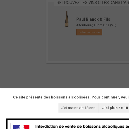
RETROUVEZ LES VINS CITÉS DANS L'AR
Paul Blanck & Fils
Altenbourg Pinot Gris (VT)
Fiche technique
Ce site présente des boissons alcoolisées. Pour continuer, veui
NOS VINS
LE DOMAINE
J'ai moins de 18 ans
J'ai plus de 18
La boutique
Les vignerons
Vins de cépages
Les terroirs
Vins de pierre
Le domaine