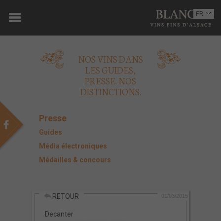
ACCUEIL
FR
EN
DOMAINE
NOS VINS DANS
OENOTOURISME
LES GUIDES,
PRESSE. NOS
VINS
DISTINCTIONS.
BOUTIQUE
Presse
MULTIMEDIA
Guides
Média électroniques
PRESSE
Médailles & concours
PARTENAIRES
RETOUR
ACTUALITÉS
01/03/2015
Decanter
CONTACT