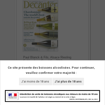
Paul Blanck & Fils, Alsace Riesling
Schlossberg Grand Cru 2012
Discreet melon and apricot aromas. This has
Ce site présente des boissons alcoolisées. Pour continuer,
great concentration on the deep, full-bodied
palate. Good acidity that evolves into a crisp,
veuillez confirmer votre majorité :
mineral finish.
J'ai moins de 18 ans
J'ai plus de 18 ans
SUIVEZ-NOUS !