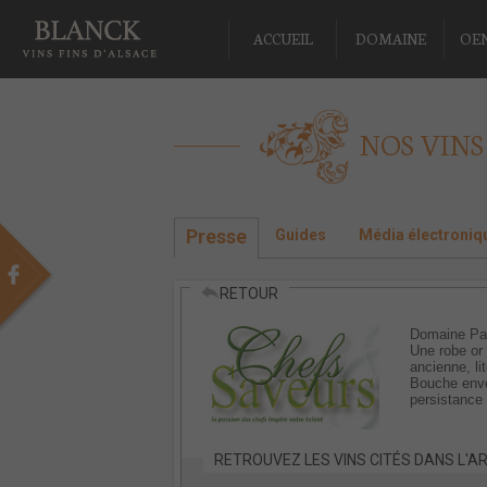
ACCUEIL
DOMAINE
OE
NOS VINS
Presse
Guides
Média électroniq
RETOUR
Domaine Pau
Une robe or
ancienne, li
Bouche envel
persistance 
RETROUVEZ LES VINS CITÉS DANS L'AR