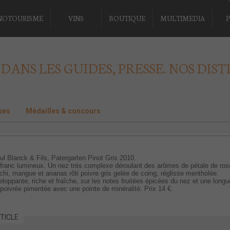
NOTOURISME
VINS
BOUTIQUE
MULTIMEDIA
P
 DANS LES GUIDES, PRESSE. NOS DIST
ues
Médailles & concours
l Blanck & Fils, Patergarten Pinot Gris 2010.
 franc lumineux. Un nez très complexe déroulant des arômes de pétale de ros
tchi, mangue et ananas rôti poivre gris gelée de coing, réglisse mentholée.
oppante, riche et fraîche, sur les notes fruitées épicées du nez et une longu
poivrée pimentée avec une pointe de minéralité. Prix 14 €.
TICLE