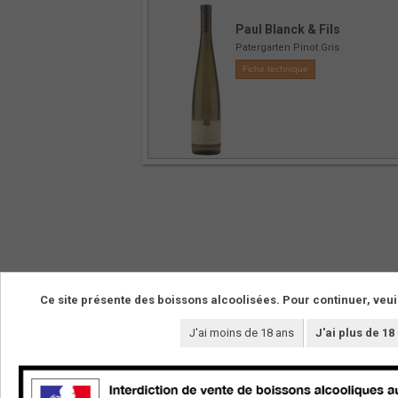
Paul Blanck & Fils
Patergarten Pinot Gris
Fiche technique
Ce site présente des boissons alcoolisées. Pour continuer, veui
NOS VINS
LE DOMAINE
J'ai moins de 18 ans
J'ai plus de 18
La boutique
Les vignerons
Vins de cépages
Les terroirs
Vins de pierre
Le domaine