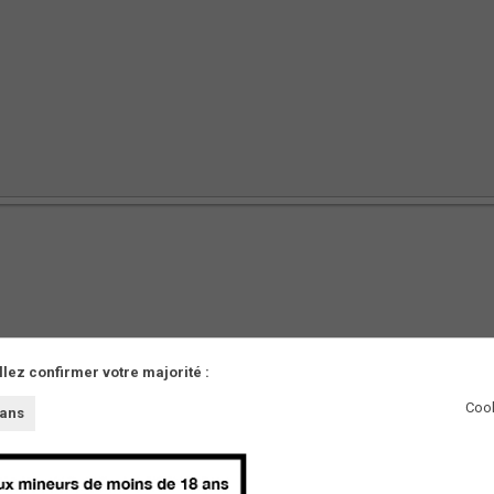
llez confirmer votre majorité :
AUTRES
Cook
 ans
Partenaires
Presse
Innovations