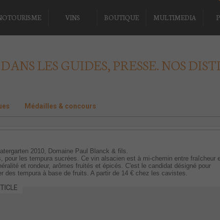
NOTOURISME
VINS
BOUTIQUE
MULTIMEDIA
P
 DANS LES GUIDES, PRESSE. NOS DIST
ues
Médailles & concours
Patergarten 2010, Domaine Paul Blanck & fils.
s, pour les tempura sucrées. Ce vin alsacien est à mi-chemin entre fraîcheur 
éralité et rondeur, arômes fruités et épicés. C'est le candidat désigné pour
des tempura à base de fruits. A partir de 14 € chez les cavistes.
TICLE