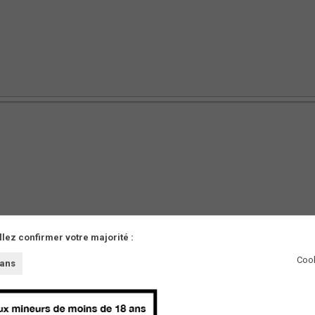
llez confirmer votre majorité :
AUTRES
Cook
 ans
Partenaires
Presse
Innovations