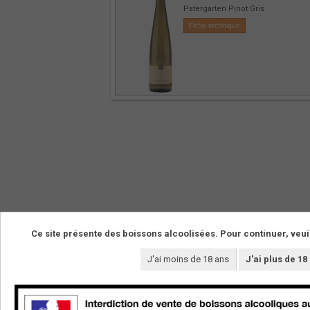
Patergarten Pinot Gris
Fiche technique
Ce site présente des boissons alcoolisées. Pour continuer, veui
NOS VINS
LE DOMAINE
J'ai moins de 18 ans
J'ai plus de 18
La boutique
Les vignerons
Vins de cépages
Les terroirs
Vins de pierre
Le domaine