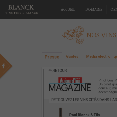
ACCUEIL
DOMAINE
OE
NOS VINS
Presse
Guides
Média électroniq
RETOUR
Pinot Gris 
Un pinot gri
douceur, min
accompagner 
RETROUVEZ LES VINS CITÉS DANS L'AR
Paul Blanck & Fils