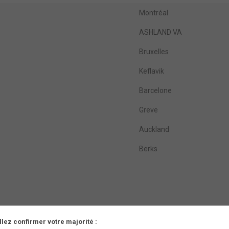
Montréal
ASHLAND VA
Bruxelles
Keflavik
Barcelone
Greve
Auckland
Berks
llez confirmer votre majorité :