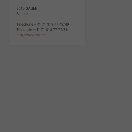
9015 GALIEN
Suisse
Téléphone
+ 41 71 313 77 48/49
Télécopie
+ 41 71 313 77 74/86
http://www.spar.ch