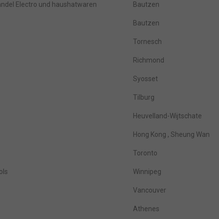
del Electro und haushatwaren
Bautzen
Bautzen
Tornesch
Richmond
Syosset
Tilburg
Heuvelland-Wijtschate
Hong Kong , Sheung Wan
Toronto
ols
Winnipeg
Vancouver
Athenes