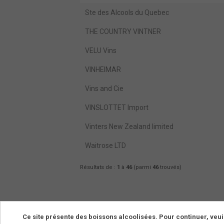
Ste des Alcools du Quebec
THE COUNTRY VINTNER
VELU Vins
VINHEIMAR
Vins and Cie
VINSLOTTET Import
Vinters New Zealand limited
Waitrose LTD
Résultats de :
1
à
46
(parmi
46
trouvés)
Ce site présente des boissons alcoolisées. Pour continuer, veui