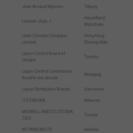
Jean Arnaud Wijncom
Tilburg
Heuvelland-
Lecluse-Joye, J.
Wijtschate
Links Concept Company
Hong Kong ,
Limited
Sheung Wan
Liquor Control Board of
Toronto
Ontario
Liquor Control Commission
Winnipeg
Société des alcools
Liquor Distribution Branch
Vancouver
LTD EREVNA
Athenes
MORRELL AND CO LTD DBA
Tortola
TICO
NOTANDUM LTD
Helsinki