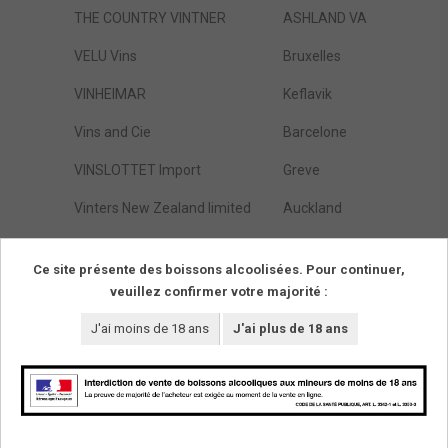
THE COUNTRY VINTNER
ASHLAND VA
VELU Vins
Bruxelles
VINHEIMAR
Keflavik
Vins and Cie
Barcelone
VINSLOTTET Import
Greve
Vinters New Zealand limited
Auckland
Waitrose LTD
Berks
Ce site présente des boissons alcoolisées. Pour continuer,
veuillez confirmer votre majorité :
Résultats de :
1
à
46
(parmi
46
trouvés)
Pages
1
J'ai moins de 18 ans
J'ai plus de 18 ans
SUIVEZ-NOUS !