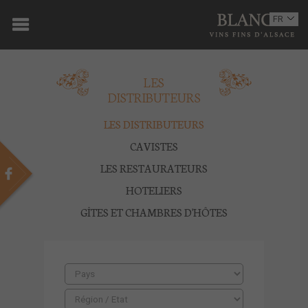
ACCUEIL
FR
EN
DOMAINE
LES
OENOTOURISME
DISTRIBUTEURS
VINS
LES DISTRIBUTEURS
BOUTIQUE
CAVISTES
LES RESTAURATEURS
MULTIMEDIA
HOTELIERS
PRESSE
GÎTES ET CHAMBRES D'HÔTES
PARTENAIRES
ACTUALITÉS
CONTACT