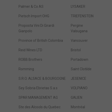
Palmer & Co AS
LYSAKER
Pietsch Import OHG
TRIEFENSTEIN
Proposta Vini Di Girardi
Pergine
Gianpolo
Valsugana
Province of British Colombia
Vancouver
Reid Wines LTD
Bristol
ROBB Brothers
Portadown
Romming
Saint Clotilde
S.R.O. ALSACE & BOURGOGNE
JESENICE
Sey Sobria Ebrietas S.a.s
VOLPIANO
SPAR MANAGEMENT AG
GALIEN
Ste des Alcools du Quebec
Montréal