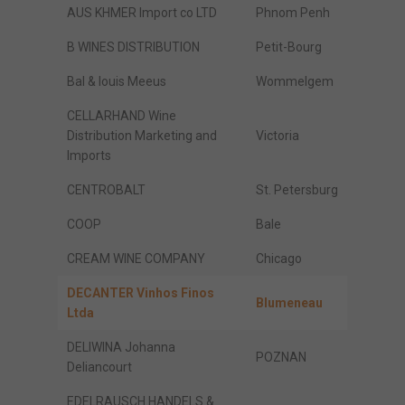
AUS KHMER Import co LTD
Phnom Penh
B WINES DISTRIBUTION
Petit-Bourg
Bal & louis Meeus
Wommelgem
CELLARHAND Wine
Distribution Marketing and
Victoria
Imports
CENTROBALT
St. Petersburg
COOP
Bale
CREAM WINE COMPANY
Chicago
DECANTER Vinhos Finos
Blumeneau
Ltda
DELIWINA Johanna
POZNAN
Deliancourt
EDELRAUSCH HANDELS &