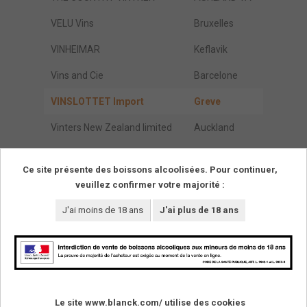
VELU Vins
Bruxelles
VINHEIMAR
Keflavik
Vins and Cie
Barcelone
VINSLOTTET Import
Greve
Vinters New Zealand limited
Auckland
Waitrose LTD
Berks
Ce site présente des boissons alcoolisées. Pour continuer,
veuillez confirmer votre majorité :
Résultats de :
1
à
46
(parmi
46
trouvés)
Pages
1
J'ai moins de 18 ans
J'ai plus de 18 ans
SUIVEZ-NOUS !
Le site www.blanck.com/ utilise des cookies