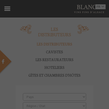
ACCUEIL
FR
EN
DOMAINE
LES
OENOTOURISME
DISTRIBUTEURS
VINS
LES DISTRIBUTEURS
BOUTIQUE
CAVISTES
LES RESTAURATEURS
MULTIMEDIA
HOTELIERS
PRESSE
GÎTES ET CHAMBRES D'HÔTES
PARTENAIRES
ACTUALITÉS
CONTACT