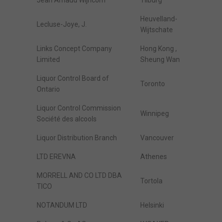
Jean Arnaud Wijncom
Tilburg
Heuvelland-
Lecluse-Joye, J.
Wijtschate
Links Concept Company
Hong Kong ,
Limited
Sheung Wan
Liquor Control Board of
Toronto
Ontario
Liquor Control Commission
Winnipeg
Société des alcools
Liquor Distribution Branch
Vancouver
LTD EREVNA
Athenes
MORRELL AND CO LTD DBA
Tortola
TICO
NOTANDUM LTD
Helsinki