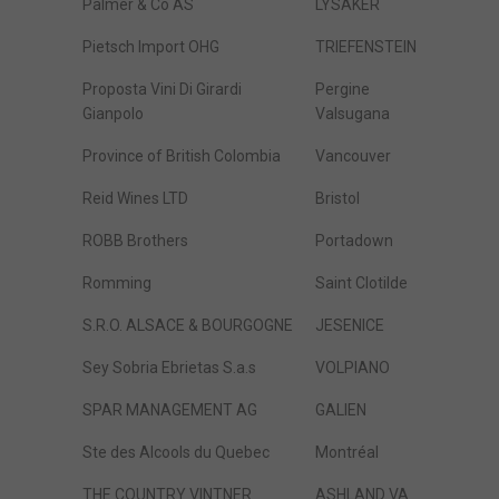
Palmer & Co AS
LYSAKER
Pietsch Import OHG
TRIEFENSTEIN
Proposta Vini Di Girardi
Pergine
Gianpolo
Valsugana
Province of British Colombia
Vancouver
Reid Wines LTD
Bristol
ROBB Brothers
Portadown
Romming
Saint Clotilde
S.R.O. ALSACE & BOURGOGNE
JESENICE
Sey Sobria Ebrietas S.a.s
VOLPIANO
SPAR MANAGEMENT AG
GALIEN
Ste des Alcools du Quebec
Montréal
THE COUNTRY VINTNER
ASHLAND VA