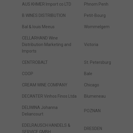
AUS KHMER Import co LTD
Phnom Penh
B WINES DISTRIBUTION
Petit-Bourg
Bal & louis Meeus
Wommelgem
CELLARHAND Wine
Distribution Marketing and
Victoria
Imports
CENTROBALT
St. Petersburg
COOP
Bale
CREAM WINE COMPANY
Chicago
DECANTER Vinhos Finos Ltda
Blumeneau
DELIWINA Johanna
POZNAN
Deliancourt
EDELRAUSCH HANDELS &
DRESDEN
SERVICE GMBH