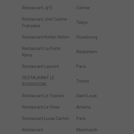
Restaurant Jy'S
Colmar
Restaurant Jöel Cuisine
Tokyo
Française
Restaurant Kohler-Rehm
Strasbourg
Restaurant La Poste
Riedisheim
Kieny
Restaurant Laurent
Paris
RESTAURANT LE
Troyes
BOURGOGNE
Restaurant Le Trianon
Saint Louis
Restaurant Le Vivier
Amiens
Restaurant Lucas Carton
Paris
Restaurant
Mcerbusch-