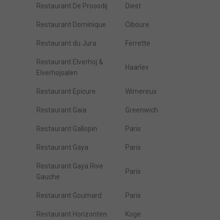
Restaurant De Proosdij
Diest
Restaurant Dominique
Ciboure
Restaurant du Jura
Ferrette
Restaurant Elverhoj &
Haarlev
Elverhojsalen
Restaurant Epicure
Wimereux
Restaurant Gaia
Greenwich
Restaurant Gallopin
Paris
Restaurant Gaya
Paris
Restaurant Gaya Rive
Paris
Gauche
Restaurant Goumard
Paris
Restaurant Horizonten
Koge