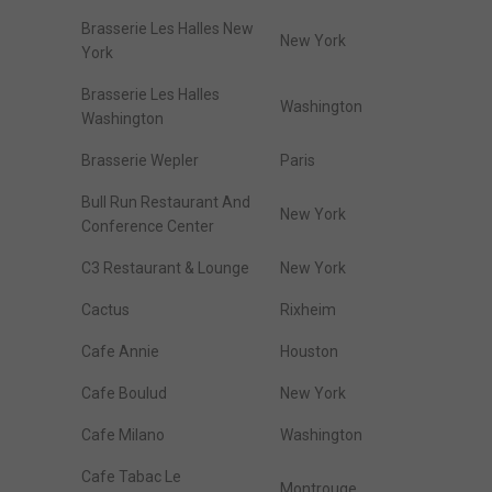
Brasserie Les Halles New
New York
York
Brasserie Les Halles
Washington
Washington
Brasserie Wepler
Paris
Bull Run Restaurant And
New York
Conference Center
C3 Restaurant & Lounge
New York
Cactus
Rixheim
Cafe Annie
Houston
Cafe Boulud
New York
Cafe Milano
Washington
Cafe Tabac Le
Montrouge