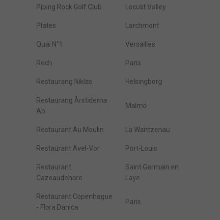
Piping Rock Golf Club
Locust Valley
Plates
Larchmont
Quai N°1
Versailles
Rech
Paris
Restaurang Niklas
Helsingborg
Restaurang Årstiderna
Malmö
Ab.
Restaurant Au Moulin
La Wantzenau
Restaurant Avel-Vor
Port-Louis
Restaurant
Saint Germain en
Cazeaudehore
Laye
Restaurant Copenhague
Paris
- Flora Danica