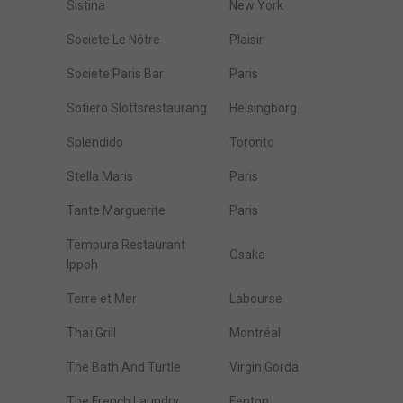
Sistina
New York
Societe Le Nôtre
Plaisir
Societe Paris Bar
Paris
Sofiero Slottsrestaurang
Helsingborg
Splendido
Toronto
Stella Maris
Paris
Tante Marguerite
Paris
Tempura Restaurant
Osaka
Ippoh
Terre et Mer
Labourse
Thaï Grill
Montréal
The Bath And Turtle
Virgin Gorda
The French Laundry
Fenton