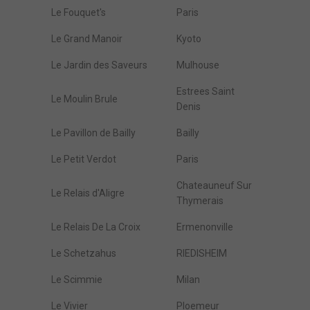
Le Fouquet's
Paris
Le Grand Manoir
Kyoto
Le Jardin des Saveurs
Mulhouse
Estrees Saint
Le Moulin Brule
Denis
Le Pavillon de Bailly
Bailly
Le Petit Verdot
Paris
Chateauneuf Sur
Le Relais d'Aligre
Thymerais
Le Relais De La Croix
Ermenonville
Le Schetzahus
RIEDISHEIM
Le Scimmie
Milan
Le Vivier
Ploemeur