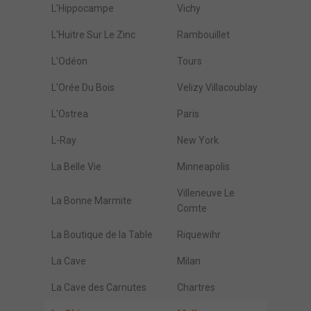
L'Hippocampe
Vichy
L'Huitre Sur Le Zinc
Rambouillet
L'Odéon
Tours
L'Orée Du Bois
Velizy Villacoublay
L'Ostrea
Paris
L-Ray
New York
La Belle Vie
Minneapolis
Villeneuve Le
La Bonne Marmite
Comte
La Boutique de la Table
Riquewihr
La Cave
Milan
La Cave des Carnutes
Chartres