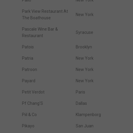
Palio
New York
Park View Restaurant At
New York
The Boathouse
Pascale Wine Bar &
Syracuse
Restaurant
Patois
Brooklyn
Patria
New York
Patroon
New York
Payard
New York
Petit Verdot
Paris
Pf Chang'S
Dallas
Piil & Co
Klampenborg
Pikayo
San Juan