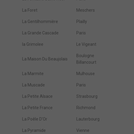
La Foret
Meschers
La Gentilhommière
Plailly
La Grande Cascade
Paris
la Grimolee
Le Vigeant
Boulogne
La Maison Du Beaujolais
Billancourt
La Marmite
Mulhouse
La Muscade
Paris
La Petite Alsace
Strasbourg
La Petite France
Richmond
La Poêle D'Or
Lauterbourg
La Pyramide
Vienne