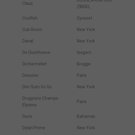
DOSSENHEIM SUR
Claus
ZINSEL
Coolfish
Syosset
Cub Room
New York
Danal
New York
De Dischhoeve
Izegem
De Karmeliet
Brugge
Dessirier
Paris
Dim Sum Go Go
New York
Drugstore Champs
Paris
Elysees
Dune
Bahamas
Dylan Prime
New York