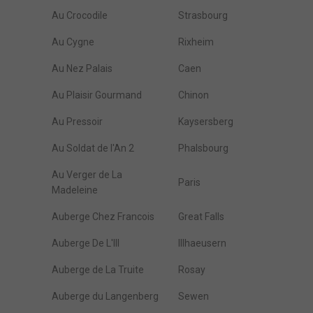
Au Crocodile
Strasbourg
Au Cygne
Rixheim
Au Nez Palais
Caen
Au Plaisir Gourmand
Chinon
Au Pressoir
Kaysersberg
Au Soldat de l'An 2
Phalsbourg
Au Verger de La
Paris
Madeleine
Auberge Chez Francois
Great Falls
Auberge De L'Ill
Illhaeusern
Auberge de La Truite
Rosay
Auberge du Langenberg
Sewen