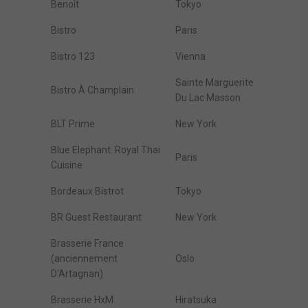
Benoît
Tokyo
Bistro
Paris
Bistro 123
Vienna
Sainte Marguerite
Bistro À Champlain
Du Lac Masson
BLT Prime
New York
Blue Elephant. Royal Thai
Paris
Cuisine
Bordeaux Bistrot
Tokyo
BR Guest Restaurant
New York
Brasserie France
(anciennement
Oslo
D'Artagnan)
Brasserie HxM
Hiratsuka