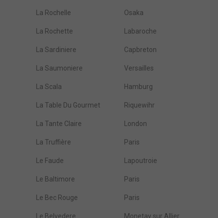
La Rochelle
Osaka
La Rochette
Labaroche
La Sardiniere
Capbreton
La Saumoniere
Versailles
La Scala
Hamburg
La Table Du Gourmet
Riquewihr
La Tante Claire
London
La Truffière
Paris
Le Faude
Lapoutroie
Le Baltimore
Paris
Le Bec Rouge
Paris
Le Belvedere
Monetay sur Allier