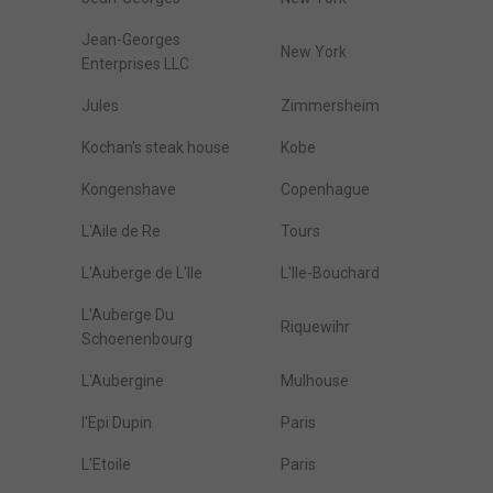
Jean-Georges
New York
Enterprises LLC
Jules
Zimmersheim
Kochan's steak house
Kobe
Kongenshave
Copenhague
L'Aile de Re
Tours
L'Auberge de L'Ile
L'Ile-Bouchard
L'Auberge Du
Riquewihr
Schoenenbourg
L'Aubergine
Mulhouse
l'Epi Dupin
Paris
L'Etoile
Paris