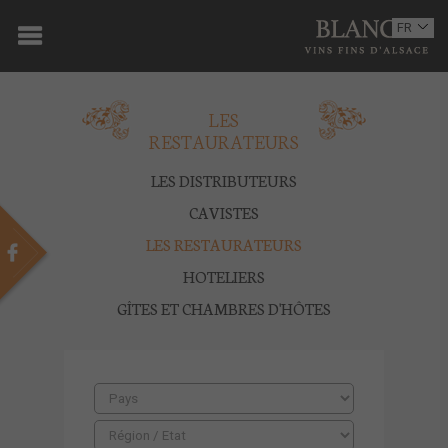
ACCUEIL
FR
EN
DOMAINE
LES
OENOTOURISME
RESTAURATEURS
VINS
LES DISTRIBUTEURS
BOUTIQUE
CAVISTES
LES RESTAURATEURS
MULTIMEDIA
HOTELIERS
PRESSE
GÎTES ET CHAMBRES D'HÔTES
PARTENAIRES
ACTUALITÉS
CONTACT