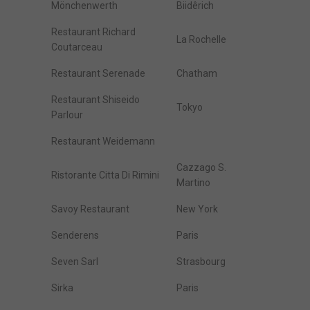
Mönchenwerth
Biidêrich
Restaurant Richard
La Rochelle
Coutarceau
Restaurant Serenade
Chatham
Restaurant Shiseido
Tokyo
Parlour
Restaurant Weidemann
Cazzago S.
Ristorante Citta Di Rimini
Martino
Savoy Restaurant
New York
Senderens
Paris
Seven Sarl
Strasbourg
Sirka
Paris