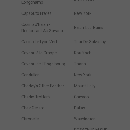
Longchamp
Capsouto Frères
New York
Casino d'Evian -
Evian-Les-Bains
Restaurant Au Savana
Casino Le Lyon Vert
Tour De Salvagny
Caveau à la Grappe
Rouffach
Caveau de l' Engelbourg
Thann
Cendrillon
New York
Charley's Other Brother
Mount Holly
Charlie Trotter's
Chicago
Chez Gerard
Dallas
Citronelle
Washington