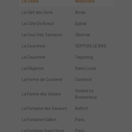
La Chine
Mulhouse
La Clef des Sens
Arras
La Côte De Boeuf
Epinal
La Cour Des Tanneurs
Obernai
La Couronne
SEPPOIS LE BAS
La Couronne
Tagsdorg
La Diligence
Saint-Louis
La Ferme de Cocherel
Cocherel
Voisins Le
La Ferme des Voisins
Bretonneux
La Fontaine des Saveurs
Belfort
La Fontaine Gaillon
Paris
La Fontaine Saint Vicor
Paris