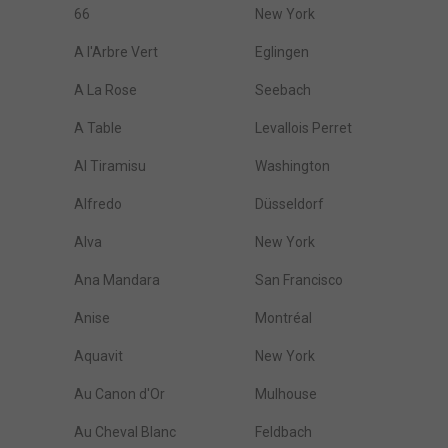
66
New York
A l'Arbre Vert
Eglingen
A La Rose
Seebach
A Table
Levallois Perret
Al Tiramisu
Washington
Alfredo
Düsseldorf
Alva
New York
Ana Mandara
San Francisco
Anise
Montréal
Aquavit
New York
Au Canon d'Or
Mulhouse
Au Cheval Blanc
Feldbach