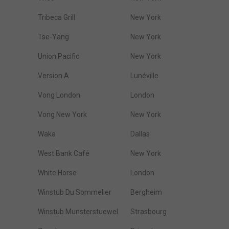
Tribeca Grill
New York
Tse-Yang
New York
Union Pacific
New York
Version A
Lunéville
Vong London
London
Vong New York
New York
Waka
Dallas
West Bank Café
New York
White Horse
London
Winstub Du Sommelier
Bergheim
Winstub Munsterstuewel
Strasbourg