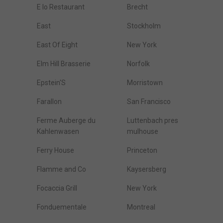
E Io Restaurant
Brecht
East
Stockholm
East Of Eight
New York
Elm Hill Brasserie
Norfolk
Epstein'S
Morristown
Farallon
San Francisco
Ferme Auberge du
Luttenbach pres
Kahlenwasen
mulhouse
Ferry House
Princeton
Flamme and Co
Kaysersberg
Focaccia Grill
New York
Fonduementale
Montreal