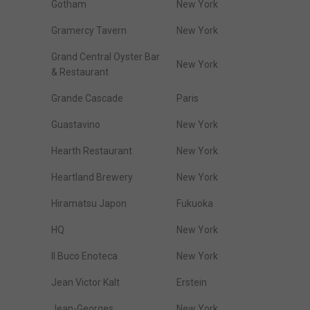
Gotham
New York
Gramercy Tavern
New York
Grand Central Oyster Bar
New York
& Restaurant
Grande Cascade
Paris
Guastavino
New York
Hearth Restaurant
New York
Heartland Brewery
New York
Hiramatsu Japon
Fukuoka
HQ
New York
Il Buco Enoteca
New York
Jean Victor Kalt
Erstein
Jean-Georges
New York