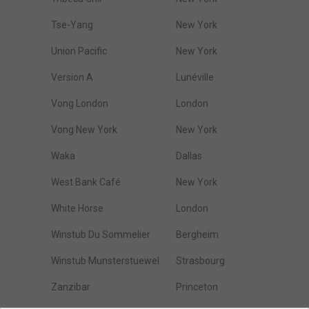
Tse-Yang
New York
Union Pacific
New York
Version A
Lunéville
Vong London
London
Vong New York
New York
Waka
Dallas
West Bank Café
New York
White Horse
London
Winstub Du Sommelier
Bergheim
Winstub Munsterstuewel
Strasbourg
Zanzibar
Princeton