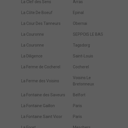
La Clef des Sens
Arras
La Côte De Boeuf
Epinal
La Cour Des Tanneurs
Obernai
La Couronne
SEPPOIS LE BAS
La Couronne
Tagsdorg
La Diligence
Saint-Louis
La Ferme de Cocherel
Cocherel
Voisins Le
La Ferme des Voisins
Bretonneux
La Fontaine des Saveurs
Belfort
La Fontaine Gaillon
Paris
La Fontaine Saint Vicor
Paris
La Foret
Meschers