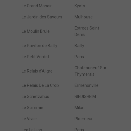
Le Grand Manoir
Kyoto
Le Jardin des Saveurs
Mulhouse
Estrees Saint
Le Moulin Brule
Denis
Le Pavillon de Bailly
Bailly
Le Petit Verdot
Paris
Chateauneuf Sur
Le Relais d'Aligre
Thymerais
Le Relais De La Croix
Ermenonville
Le Schetzahus
RIEDISHEIM
Le Scimmie
Milan
Le Vivier
Ploemeur
Leo Le Lion
Paris