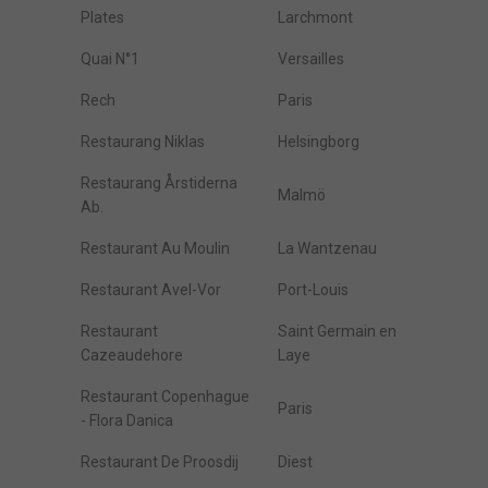
Plates
Larchmont
Quai N°1
Versailles
Rech
Paris
Restaurang Niklas
Helsingborg
Restaurang Årstiderna
Malmö
Ab.
Restaurant Au Moulin
La Wantzenau
Restaurant Avel-Vor
Port-Louis
Restaurant
Saint Germain en
Cazeaudehore
Laye
Restaurant Copenhague
Paris
- Flora Danica
Restaurant De Proosdij
Diest