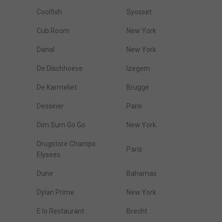
Coolfish
Syosset
Cub Room
New York
Danal
New York
De Dischhoeve
Izegem
De Karmeliet
Brugge
Dessirier
Paris
Dim Sum Go Go
New York
Drugstore Champs
Paris
Elysees
Dune
Bahamas
Dylan Prime
New York
E Io Restaurant
Brecht