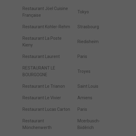
Restaurant Jöel Cuisine
Tokyo
Française
Restaurant Kohler-Rehm
Strasbourg
Restaurant La Poste
Riedisheim
Kieny
Restaurant Laurent
Paris
RESTAURANT LE
Troyes
BOURGOGNE
Restaurant Le Trianon
Saint Louis
Restaurant Le Vivier
Amiens
Restaurant Lucas Carton
Paris
Restaurant
Mcerbusch-
Mönchenwerth
Biidêrich