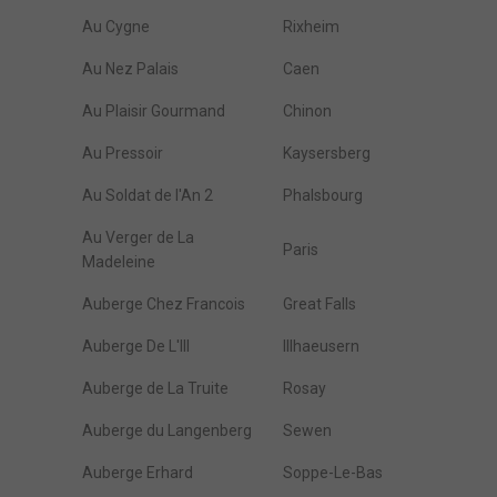
Au Cygne
Rixheim
Au Nez Palais
Caen
Au Plaisir Gourmand
Chinon
Au Pressoir
Kaysersberg
Au Soldat de l'An 2
Phalsbourg
Au Verger de La
Paris
Madeleine
Auberge Chez Francois
Great Falls
Auberge De L'Ill
Illhaeusern
Auberge de La Truite
Rosay
Auberge du Langenberg
Sewen
Auberge Erhard
Soppe-Le-Bas