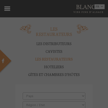
ACCUEIL
FR
EN
DOMAINE
LES
OENOTOURISME
RESTAURATEURS
VINS
LES DISTRIBUTEURS
BOUTIQUE
CAVISTES
LES RESTAURATEURS
MULTIMEDIA
HOTELIERS
PRESSE
GÎTES ET CHAMBRES D'HÔTES
PARTENAIRES
ACTUALITÉS
CONTACT