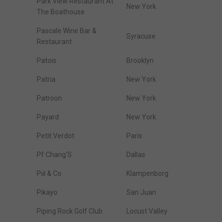
Park View Restaurant At
New York
The Boathouse
Pascale Wine Bar &
Syracuse
Restaurant
Patois
Brooklyn
Patria
New York
Patroon
New York
Payard
New York
Petit Verdot
Paris
Pf Chang'S
Dallas
Piil & Co
Klampenborg
Pikayo
San Juan
Piping Rock Golf Club
Locust Valley