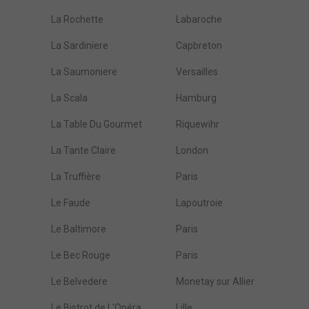
La Rochette
Labaroche
La Sardiniere
Capbreton
La Saumoniere
Versailles
La Scala
Hamburg
La Table Du Gourmet
Riquewihr
La Tante Claire
London
La Truffière
Paris
Le Faude
Lapoutroie
Le Baltimore
Paris
Le Bec Rouge
Paris
Le Belvedere
Monetay sur Allier
Le Bistrot de L'Opéra
Lille