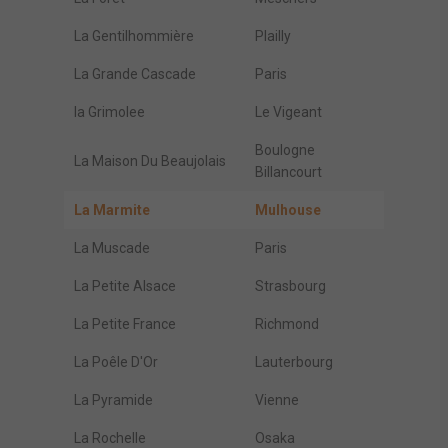
La Gentilhommière
Plailly
La Grande Cascade
Paris
la Grimolee
Le Vigeant
Boulogne
La Maison Du Beaujolais
Billancourt
La Marmite
Mulhouse
La Muscade
Paris
La Petite Alsace
Strasbourg
La Petite France
Richmond
La Poêle D'Or
Lauterbourg
La Pyramide
Vienne
La Rochelle
Osaka