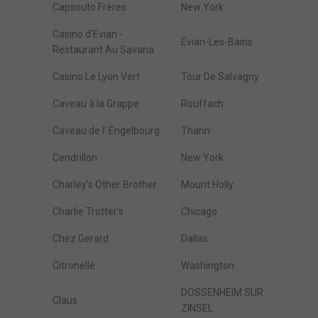
Capsouto Frères
New York
Casino d'Evian -
Evian-Les-Bains
Restaurant Au Savana
Casino Le Lyon Vert
Tour De Salvagny
Caveau à la Grappe
Rouffach
Caveau de l' Engelbourg
Thann
Cendrillon
New York
Charley's Other Brother
Mount Holly
Charlie Trotter's
Chicago
Chez Gerard
Dallas
Citronelle
Washington
DOSSENHEIM SUR
Claus
ZINSEL