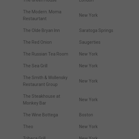
The Green House
London
The Modern. Moma
New York
Restaurtant
The Olde Bryan Inn
Saratoga Springs
The Red Onion
Saugerties
The Russian Tea Room
New York
The Sea Grill
New York
The Smith & Wollensky
New York
Restaurant Group
The Steakhouse at
New York
Monkey Bar
The Wine Bottega
Boston
Theo
New York
Tribeca Grill
New York