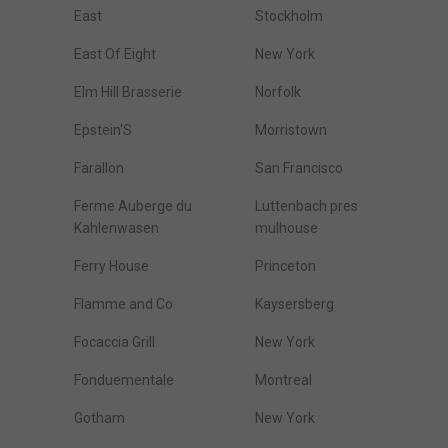
East
Stockholm
East Of Eight
New York
Elm Hill Brasserie
Norfolk
Epstein'S
Morristown
Farallon
San Francisco
Ferme Auberge du
Luttenbach pres
Kahlenwasen
mulhouse
Ferry House
Princeton
Flamme and Co
Kaysersberg
Focaccia Grill
New York
Fonduementale
Montreal
Gotham
New York