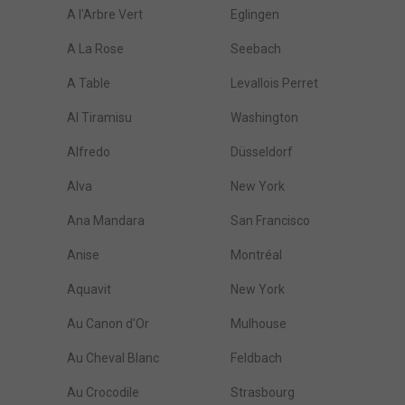
A l'Arbre Vert
Eglingen
A La Rose
Seebach
A Table
Levallois Perret
Al Tiramisu
Washington
Alfredo
Düsseldorf
Alva
New York
Ana Mandara
San Francisco
Anise
Montréal
Aquavit
New York
Au Canon d'Or
Mulhouse
Au Cheval Blanc
Feldbach
Au Crocodile
Strasbourg