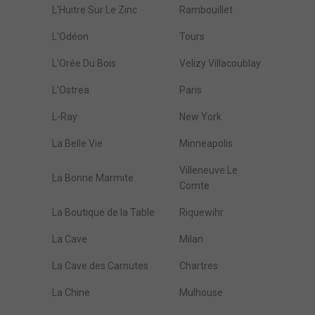
L'Huitre Sur Le Zinc
Rambouillet
L'Odéon
Tours
L'Orée Du Bois
Velizy Villacoublay
L'Ostrea
Paris
L-Ray
New York
La Belle Vie
Minneapolis
Villeneuve Le
La Bonne Marmite
Comte
La Boutique de la Table
Riquewihr
La Cave
Milan
La Cave des Carnutes
Chartres
La Chine
Mulhouse