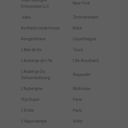
Jean-Georges
New York
Enterprises LLC
Jules
Zimmersheim
Kochan's steak house
Kobe
Kongenshave
Copenhague
L'Aile de Re
Tours
L'Auberge de L'Ile
L'Ile-Bouchard
L'Auberge Du
Riquewihr
Schoenenbourg
L'Aubergine
Mulhouse
l'Epi Dupin
Paris
L'Etoile
Paris
L'Hippocampe
Vichy