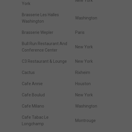
New York
York
Brasserie Les Halles
Washington
Washington
Brasserie Wepler
Paris
Bull Run Restaurant And
New York
Conference Center
C3 Restaurant & Lounge
New York
Cactus
Rixheim
Cafe Annie
Houston
Cafe Boulud
New York
Cafe Milano
Washington
Cafe Tabac Le
Montrouge
Longchamp