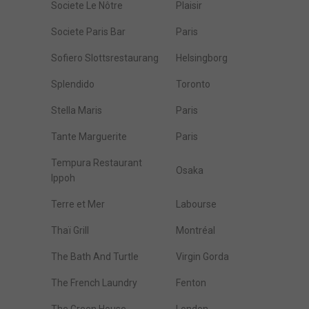
Societe Le Nôtre
Plaisir
Societe Paris Bar
Paris
Sofiero Slottsrestaurang
Helsingborg
Splendido
Toronto
Stella Maris
Paris
Tante Marguerite
Paris
Tempura Restaurant
Osaka
Ippoh
Terre et Mer
Labourse
Thaï Grill
Montréal
The Bath And Turtle
Virgin Gorda
The French Laundry
Fenton