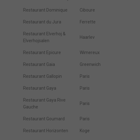
Restaurant Dominique
Ciboure
Restaurant du Jura
Ferrette
Restaurant Elverhoj &
Haarlev
Elverhojsalen
Restaurant Epicure
Wimereux
Restaurant Gaia
Greenwich
Restaurant Gallopin
Paris
Restaurant Gaya
Paris
Restaurant Gaya Rive
Paris
Gauche
Restaurant Goumard
Paris
Restaurant Horizonten
Koge