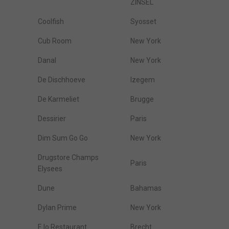
ZINSEL
Coolfish
Syosset
Cub Room
New York
Danal
New York
De Dischhoeve
Izegem
De Karmeliet
Brugge
Dessirier
Paris
Dim Sum Go Go
New York
Drugstore Champs
Paris
Elysees
Dune
Bahamas
Dylan Prime
New York
E Io Restaurant
Brecht