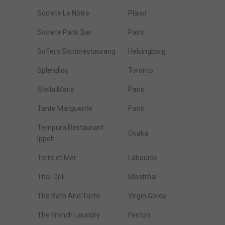
Societe Le Nôtre
Plaisir
Societe Paris Bar
Paris
Sofiero Slottsrestaurang
Helsingborg
Splendido
Toronto
Stella Maris
Paris
Tante Marguerite
Paris
Tempura Restaurant
Osaka
Ippoh
Terre et Mer
Labourse
Thaï Grill
Montréal
The Bath And Turtle
Virgin Gorda
The French Laundry
Fenton