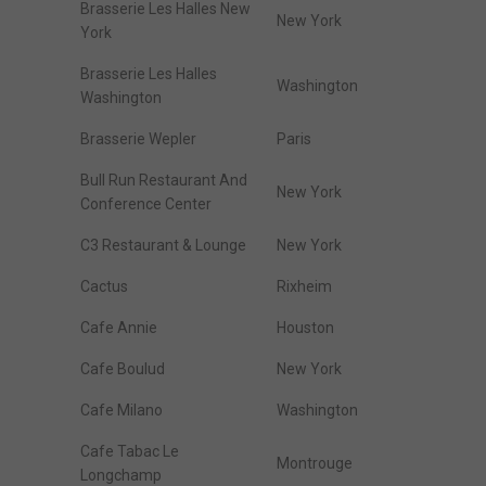
Brasserie Les Halles New
New York
York
Brasserie Les Halles
Washington
Washington
Brasserie Wepler
Paris
Bull Run Restaurant And
New York
Conference Center
C3 Restaurant & Lounge
New York
Cactus
Rixheim
Cafe Annie
Houston
Cafe Boulud
New York
Cafe Milano
Washington
Cafe Tabac Le
Montrouge
Longchamp