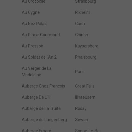
Au Crocodile
Strasbourg
Au Cygne
Rixheim
Au Nez Palais
Caen
Au Plaisir Gourmand
Chinon
Au Pressoir
Kaysersberg
Au Soldat de l'An 2
Phalsbourg
Au Verger de La
Paris
Madeleine
Auberge Chez Francois
Great Falls
Auberge De L'Ill
Illhaeusern
Auberge de La Truite
Rosay
Auberge du Langenberg
Sewen
Auberge Erhard
Soppe-Le-Bas