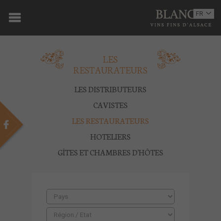
ACCUEIL
FR
EN
DOMAINE
LES
OENOTOURISME
RESTAURATEURS
VINS
LES DISTRIBUTEURS
BOUTIQUE
CAVISTES
LES RESTAURATEURS
MULTIMEDIA
HOTELIERS
PRESSE
GÎTES ET CHAMBRES D'HÔTES
PARTENAIRES
ACTUALITÉS
CONTACT