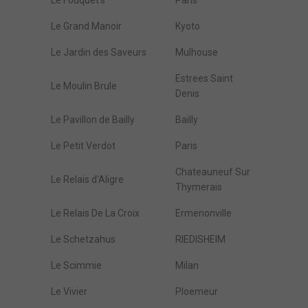
Le Fouquet's
Paris
Le Grand Manoir
Kyoto
Le Jardin des Saveurs
Mulhouse
Estrees Saint
Le Moulin Brule
Denis
Le Pavillon de Bailly
Bailly
Le Petit Verdot
Paris
Chateauneuf Sur
Le Relais d'Aligre
Thymerais
Le Relais De La Croix
Ermenonville
Le Schetzahus
RIEDISHEIM
Le Scimmie
Milan
Le Vivier
Ploemeur