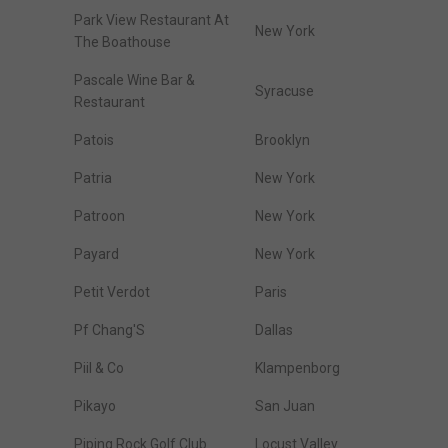
Park View Restaurant At
New York
The Boathouse
Pascale Wine Bar &
Syracuse
Restaurant
Patois
Brooklyn
Patria
New York
Patroon
New York
Payard
New York
Petit Verdot
Paris
Pf Chang'S
Dallas
Piil & Co
Klampenborg
Pikayo
San Juan
Piping Rock Golf Club
Locust Valley