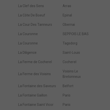
La Clef des Sens
Arras
La Côte De Boeuf
Epinal
La Cour Des Tanneurs
Obernai
La Couronne
SEPPOIS LE BAS
La Couronne
Tagsdorg
La Diligence
Saint-Louis
La Ferme de Cocherel
Cocherel
Voisins Le
La Ferme des Voisins
Bretonneux
La Fontaine des Saveurs
Belfort
La Fontaine Gaillon
Paris
La Fontaine Saint Vicor
Paris