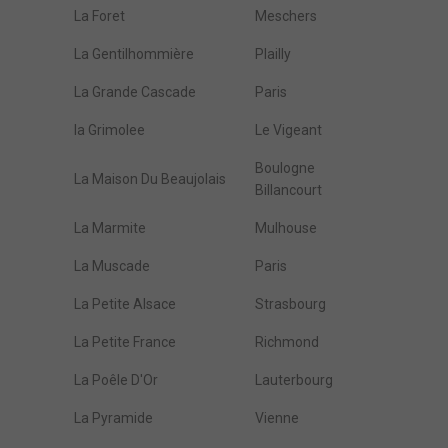
La Foret
Meschers
La Gentilhommière
Plailly
La Grande Cascade
Paris
la Grimolee
Le Vigeant
Boulogne
La Maison Du Beaujolais
Billancourt
La Marmite
Mulhouse
La Muscade
Paris
La Petite Alsace
Strasbourg
La Petite France
Richmond
La Poêle D'Or
Lauterbourg
La Pyramide
Vienne