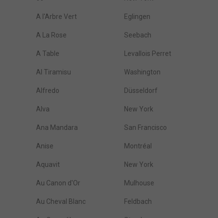
A l'Arbre Vert
Eglingen
A La Rose
Seebach
A Table
Levallois Perret
Al Tiramisu
Washington
Alfredo
Düsseldorf
Alva
New York
Ana Mandara
San Francisco
Anise
Montréal
Aquavit
New York
Au Canon d'Or
Mulhouse
Au Cheval Blanc
Feldbach