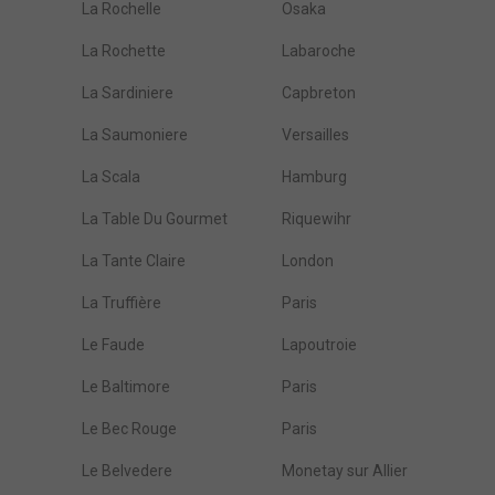
La Rochelle
Osaka
La Rochette
Labaroche
La Sardiniere
Capbreton
La Saumoniere
Versailles
La Scala
Hamburg
La Table Du Gourmet
Riquewihr
La Tante Claire
London
La Truffière
Paris
Le Faude
Lapoutroie
Le Baltimore
Paris
Le Bec Rouge
Paris
Le Belvedere
Monetay sur Allier