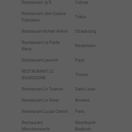
Restaurant Jy'S
Colmar
Restaurant Jöel Cuisine
Tokyo
Française
Restaurant Kohler-Rehm
Strasbourg
Restaurant La Poste
Riedisheim
Kieny
Restaurant Laurent
Paris
RESTAURANT LE
Troyes
BOURGOGNE
Restaurant Le Trianon
Saint Louis
Restaurant Le Vivier
Amiens
Restaurant Lucas Carton
Paris
Restaurant
Mcerbusch-
Mönchenwerth
Biidêrich