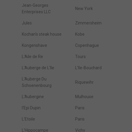
Jean-Georges
New York
Enterprises LLC
Jules
Zimmersheim
Kochan's steak house
Kobe
Kongenshave
Copenhague
L'Aile de Re
Tours
L'Auberge de L'Ile
L'Ile-Bouchard
L'Auberge Du
Riquewihr
Schoenenbourg
L'Aubergine
Mulhouse
l'Epi Dupin
Paris
L'Etoile
Paris
L'Hippocampe
Vichy