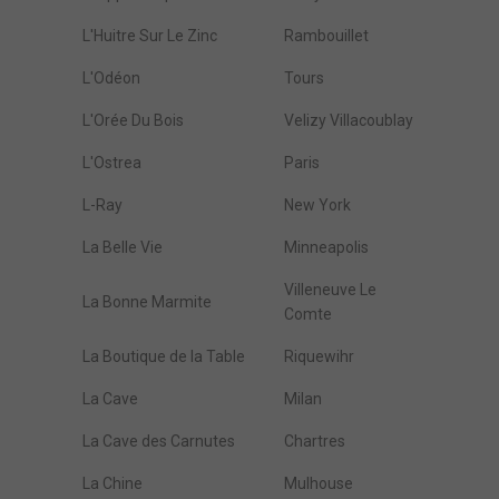
L'Huitre Sur Le Zinc
Rambouillet
L'Odéon
Tours
L'Orée Du Bois
Velizy Villacoublay
L'Ostrea
Paris
L-Ray
New York
La Belle Vie
Minneapolis
Villeneuve Le
La Bonne Marmite
Comte
La Boutique de la Table
Riquewihr
La Cave
Milan
La Cave des Carnutes
Chartres
La Chine
Mulhouse