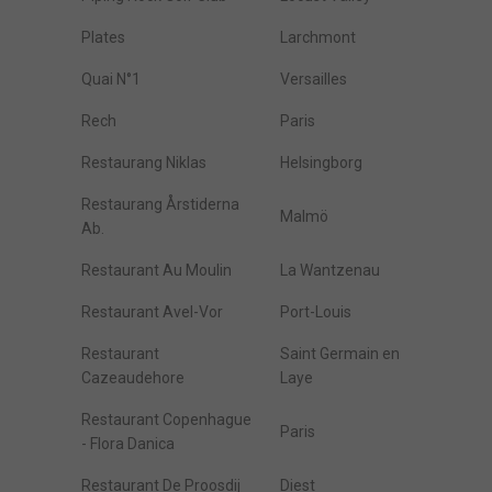
Plates
Larchmont
Quai N°1
Versailles
Rech
Paris
Restaurang Niklas
Helsingborg
Restaurang Årstiderna
Malmö
Ab.
Restaurant Au Moulin
La Wantzenau
Restaurant Avel-Vor
Port-Louis
Restaurant
Saint Germain en
Cazeaudehore
Laye
Restaurant Copenhague
Paris
- Flora Danica
Restaurant De Proosdij
Diest