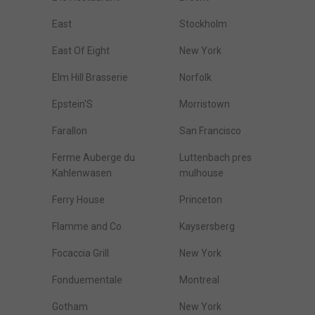
East
Stockholm
East Of Eight
New York
Elm Hill Brasserie
Norfolk
Epstein'S
Morristown
Farallon
San Francisco
Ferme Auberge du
Luttenbach pres
Kahlenwasen
mulhouse
Ferry House
Princeton
Flamme and Co
Kaysersberg
Focaccia Grill
New York
Fonduementale
Montreal
Gotham
New York