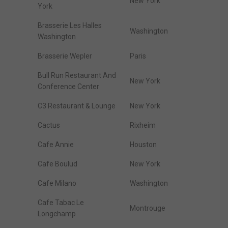
New York
York
Brasserie Les Halles
Washington
Washington
Brasserie Wepler
Paris
Bull Run Restaurant And
New York
Conference Center
C3 Restaurant & Lounge
New York
Cactus
Rixheim
Cafe Annie
Houston
Cafe Boulud
New York
Cafe Milano
Washington
Cafe Tabac Le
Montrouge
Longchamp