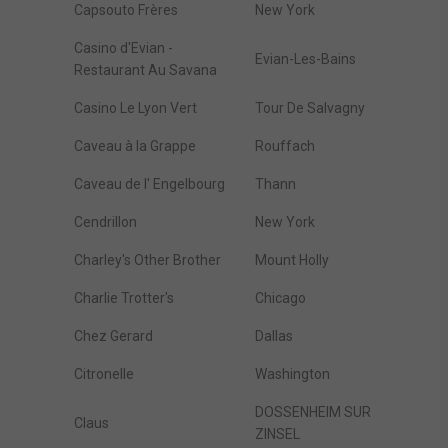
Capsouto Frères
New York
Casino d'Evian -
Evian-Les-Bains
Restaurant Au Savana
Casino Le Lyon Vert
Tour De Salvagny
Caveau à la Grappe
Rouffach
Caveau de l' Engelbourg
Thann
Cendrillon
New York
Charley's Other Brother
Mount Holly
Charlie Trotter's
Chicago
Chez Gerard
Dallas
Citronelle
Washington
DOSSENHEIM SUR
Claus
ZINSEL