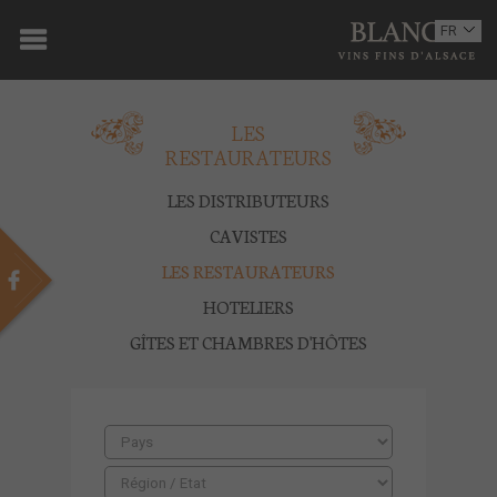
ACCUEIL
FR
EN
DOMAINE
LES
OENOTOURISME
RESTAURATEURS
VINS
LES DISTRIBUTEURS
BOUTIQUE
CAVISTES
LES RESTAURATEURS
MULTIMEDIA
HOTELIERS
PRESSE
GÎTES ET CHAMBRES D'HÔTES
PARTENAIRES
ACTUALITÉS
CONTACT