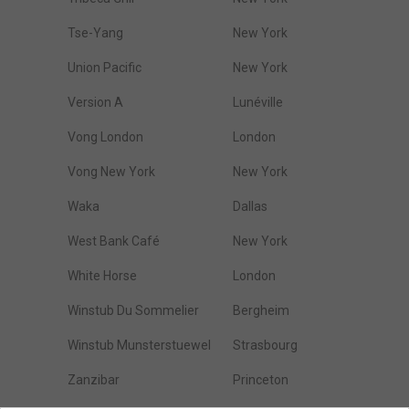
Tse-Yang
New York
Union Pacific
New York
Version A
Lunéville
Vong London
London
Vong New York
New York
Waka
Dallas
West Bank Café
New York
White Horse
London
Winstub Du Sommelier
Bergheim
Winstub Munsterstuewel
Strasbourg
Zanzibar
Princeton