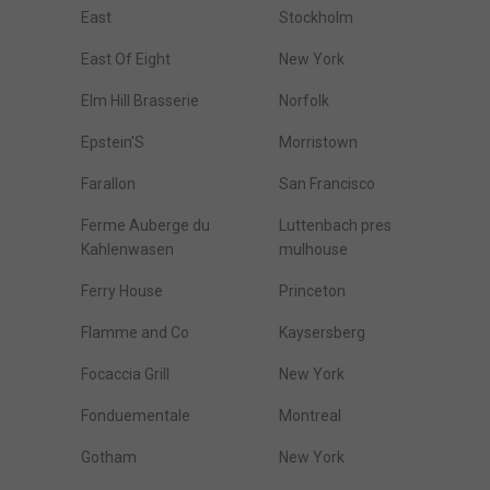
East
Stockholm
East Of Eight
New York
Elm Hill Brasserie
Norfolk
Epstein'S
Morristown
Farallon
San Francisco
Ferme Auberge du
Luttenbach pres
Kahlenwasen
mulhouse
Ferry House
Princeton
Flamme and Co
Kaysersberg
Focaccia Grill
New York
Fonduementale
Montreal
Gotham
New York