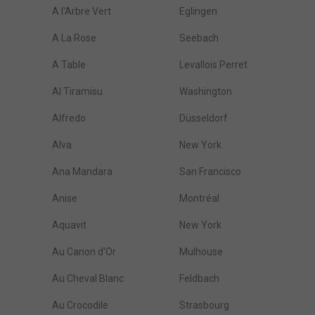
A l'Arbre Vert
Eglingen
A La Rose
Seebach
A Table
Levallois Perret
Al Tiramisu
Washington
Alfredo
Düsseldorf
Alva
New York
Ana Mandara
San Francisco
Anise
Montréal
Aquavit
New York
Au Canon d'Or
Mulhouse
Au Cheval Blanc
Feldbach
Au Crocodile
Strasbourg