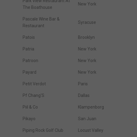
Park View Restaurant At
New York
The Boathouse
Pascale Wine Bar &
Syracuse
Restaurant
Patois
Brooklyn
Patria
New York
Patroon
New York
Payard
New York
Petit Verdot
Paris
Pf Chang'S
Dallas
Piil & Co
Klampenborg
Pikayo
San Juan
Piping Rock Golf Club
Locust Valley