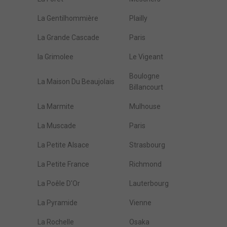
La Gentilhommière
Plailly
La Grande Cascade
Paris
la Grimolee
Le Vigeant
Boulogne
La Maison Du Beaujolais
Billancourt
La Marmite
Mulhouse
La Muscade
Paris
La Petite Alsace
Strasbourg
La Petite France
Richmond
La Poêle D'Or
Lauterbourg
La Pyramide
Vienne
La Rochelle
Osaka