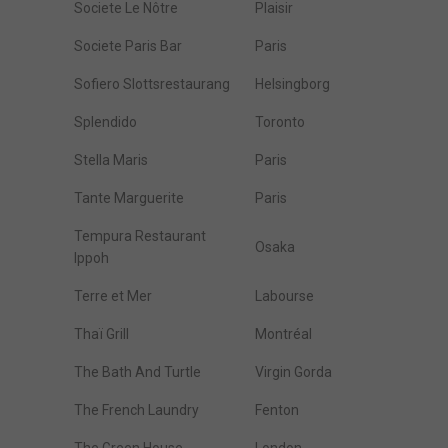
Societe Le Nôtre
Plaisir
Societe Paris Bar
Paris
Sofiero Slottsrestaurang
Helsingborg
Splendido
Toronto
Stella Maris
Paris
Tante Marguerite
Paris
Tempura Restaurant
Osaka
Ippoh
Terre et Mer
Labourse
Thaï Grill
Montréal
The Bath And Turtle
Virgin Gorda
The French Laundry
Fenton