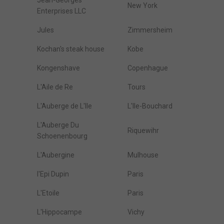
Jean-Georges
New York
Enterprises LLC
Jules
Zimmersheim
Kochan's steak house
Kobe
Kongenshave
Copenhague
L'Aile de Re
Tours
L'Auberge de L'Ile
L'Ile-Bouchard
L'Auberge Du
Riquewihr
Schoenenbourg
L'Aubergine
Mulhouse
l'Epi Dupin
Paris
L'Etoile
Paris
L'Hippocampe
Vichy