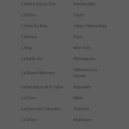
L'Huitre Sur Le Zinc
Rambouillet
L'Odéon
Tours
L'Orée Du Bois
Velizy Villacoublay
L'Ostrea
Paris
L-Ray
New York
La Belle Vie
Minneapolis
Villeneuve Le
La Bonne Marmite
Comte
La Boutique de la Table
Riquewihr
La Cave
Milan
La Cave des Carnutes
Chartres
La Chine
Mulhouse