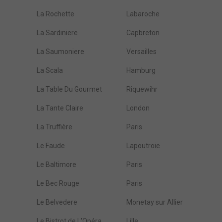
La Rochette
Labaroche
La Sardiniere
Capbreton
La Saumoniere
Versailles
La Scala
Hamburg
La Table Du Gourmet
Riquewihr
La Tante Claire
London
La Truffière
Paris
Le Faude
Lapoutroie
Le Baltimore
Paris
Le Bec Rouge
Paris
Le Belvedere
Monetay sur Allier
Le Bistrot de L'Opéra
Lille