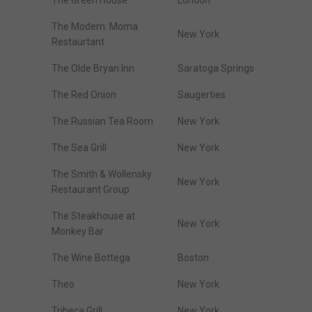
The Green House
London
The Modern. Moma
New York
Restaurtant
The Olde Bryan Inn
Saratoga Springs
The Red Onion
Saugerties
The Russian Tea Room
New York
The Sea Grill
New York
The Smith & Wollensky
New York
Restaurant Group
The Steakhouse at
New York
Monkey Bar
The Wine Bottega
Boston
Theo
New York
Tribeca Grill
New York