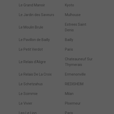
Le Grand Manoir
Kyoto
Le Jardin des Saveurs
Mulhouse
Estrees Saint
Le Moulin Brule
Denis
Le Pavillon de Bailly
Bailly
Le Petit Verdot
Paris
Chateauneuf Sur
Le Relais d'Aligre
Thymerais
Le Relais De La Croix
Ermenonville
Le Schetzahus
RIEDISHEIM
Le Scimmie
Milan
Le Vivier
Ploemeur
Leo Le Lion
Paris