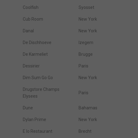
Coolfish
Syosset
Cub Room
New York
Danal
New York
De Dischhoeve
Izegem
De Karmeliet
Brugge
Dessirier
Paris
Dim Sum Go Go
New York
Drugstore Champs
Paris
Elysees
Dune
Bahamas
Dylan Prime
New York
E Io Restaurant
Brecht