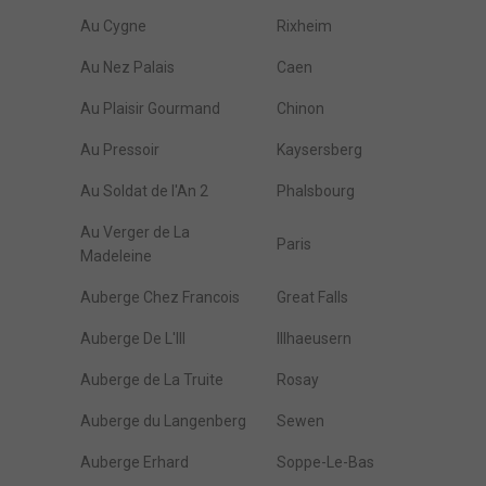
Au Cygne
Rixheim
Au Nez Palais
Caen
Au Plaisir Gourmand
Chinon
Au Pressoir
Kaysersberg
Au Soldat de l'An 2
Phalsbourg
Au Verger de La
Paris
Madeleine
Auberge Chez Francois
Great Falls
Auberge De L'Ill
Illhaeusern
Auberge de La Truite
Rosay
Auberge du Langenberg
Sewen
Auberge Erhard
Soppe-Le-Bas