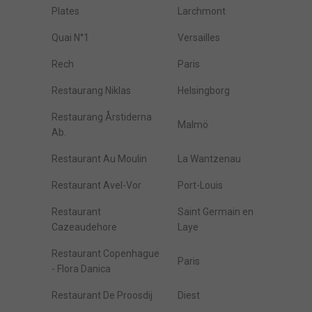
Plates
Larchmont
Quai N°1
Versailles
Rech
Paris
Restaurang Niklas
Helsingborg
Restaurang Årstiderna
Malmö
Ab.
Restaurant Au Moulin
La Wantzenau
Restaurant Avel-Vor
Port-Louis
Restaurant
Saint Germain en
Cazeaudehore
Laye
Restaurant Copenhague
Paris
- Flora Danica
Restaurant De Proosdij
Diest