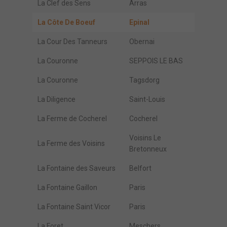
La Clef des Sens
Arras
La Côte De Boeuf
Epinal
La Cour Des Tanneurs
Obernai
La Couronne
SEPPOIS LE BAS
La Couronne
Tagsdorg
La Diligence
Saint-Louis
La Ferme de Cocherel
Cocherel
Voisins Le
La Ferme des Voisins
Bretonneux
La Fontaine des Saveurs
Belfort
La Fontaine Gaillon
Paris
La Fontaine Saint Vicor
Paris
La Foret
Meschers