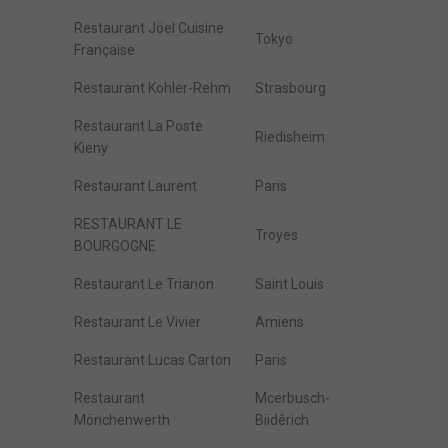
Restaurant Jöel Cuisine
Tokyo
Française
Restaurant Kohler-Rehm
Strasbourg
Restaurant La Poste
Riedisheim
Kieny
Restaurant Laurent
Paris
RESTAURANT LE
Troyes
BOURGOGNE
Restaurant Le Trianon
Saint Louis
Restaurant Le Vivier
Amiens
Restaurant Lucas Carton
Paris
Restaurant
Mcerbusch-
Mönchenwerth
Biidêrich