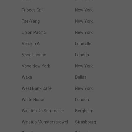
Tribeca Grill
New York
Tse-Yang
New York
Union Pacific
New York
Version A
Lunéville
Vong London
London
Vong New York
New York
Waka
Dallas
West Bank Café
New York
White Horse
London
Winstub Du Sommelier
Bergheim
Winstub Munsterstuewel
Strasbourg