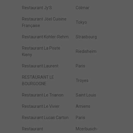
Restaurant Jy'S
Colmar
Restaurant Jöel Cuisine
Tokyo
Française
Restaurant Kohler-Rehm
Strasbourg
Restaurant La Poste
Riedisheim
Kieny
Restaurant Laurent
Paris
RESTAURANT LE
Troyes
BOURGOGNE
Restaurant Le Trianon
Saint Louis
Restaurant Le Vivier
Amiens
Restaurant Lucas Carton
Paris
Restaurant
Mcerbusch-