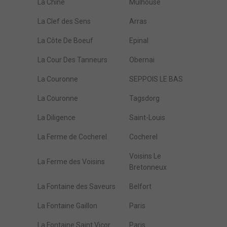
La Chine
Mulhouse
La Clef des Sens
Arras
La Côte De Boeuf
Epinal
La Cour Des Tanneurs
Obernai
La Couronne
SEPPOIS LE BAS
La Couronne
Tagsdorg
La Diligence
Saint-Louis
La Ferme de Cocherel
Cocherel
Voisins Le
La Ferme des Voisins
Bretonneux
La Fontaine des Saveurs
Belfort
La Fontaine Gaillon
Paris
La Fontaine Saint Vicor
Paris