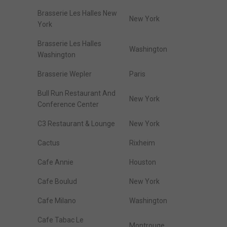
Brasserie Les Halles New
New York
York
Brasserie Les Halles
Washington
Washington
Brasserie Wepler
Paris
Bull Run Restaurant And
New York
Conference Center
C3 Restaurant & Lounge
New York
Cactus
Rixheim
Cafe Annie
Houston
Cafe Boulud
New York
Cafe Milano
Washington
Cafe Tabac Le
Montrouge