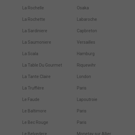
La Rochelle
Osaka
La Rochette
Labaroche
La Sardiniere
Capbreton
La Saumoniere
Versailles
La Scala
Hamburg
La Table Du Gourmet
Riquewihr
La Tante Claire
London
La Truffière
Paris
Le Faude
Lapoutroie
Le Baltimore
Paris
Le Bec Rouge
Paris
Le Belvedere
Monetay sur Allier