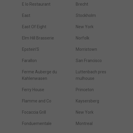
E Io Restaurant
Brecht
East
Stockholm
East Of Eight
New York
Elm Hill Brasserie
Norfolk
Epstein'S
Morristown
Farallon
San Francisco
Ferme Auberge du
Luttenbach pres
Kahlenwasen
mulhouse
Ferry House
Princeton
Flamme and Co
Kaysersberg
Focaccia Grill
New York
Fonduementale
Montreal