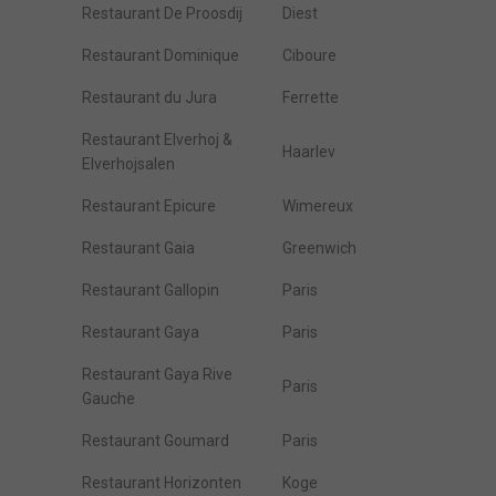
Restaurant De Proosdij
Diest
Restaurant Dominique
Ciboure
Restaurant du Jura
Ferrette
Restaurant Elverhoj &
Haarlev
Elverhojsalen
Restaurant Epicure
Wimereux
Restaurant Gaia
Greenwich
Restaurant Gallopin
Paris
Restaurant Gaya
Paris
Restaurant Gaya Rive
Paris
Gauche
Restaurant Goumard
Paris
Restaurant Horizonten
Koge