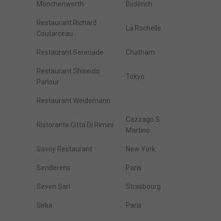
Mönchenwerth
Biidêrich
Restaurant Richard
La Rochelle
Coutarceau
Restaurant Serenade
Chatham
Restaurant Shiseido
Tokyo
Parlour
Restaurant Weidemann
Cazzago S.
Ristorante Citta Di Rimini
Martino
Savoy Restaurant
New York
Senderens
Paris
Seven Sarl
Strasbourg
Sirka
Paris