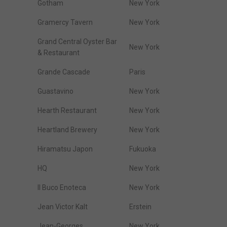
Gotham
New York
Gramercy Tavern
New York
Grand Central Oyster Bar
New York
& Restaurant
Grande Cascade
Paris
Guastavino
New York
Hearth Restaurant
New York
Heartland Brewery
New York
Hiramatsu Japon
Fukuoka
HQ
New York
Il Buco Enoteca
New York
Jean Victor Kalt
Erstein
Jean-Georges
New York