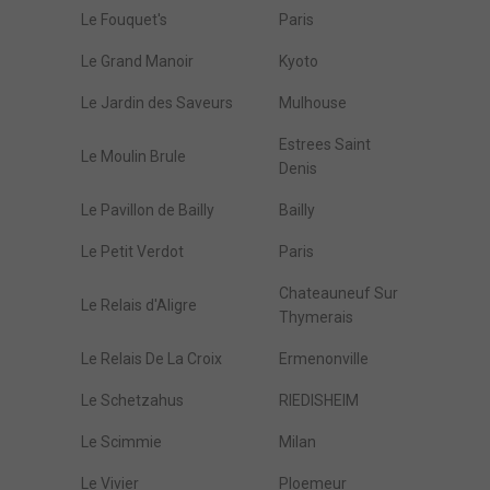
Le Fouquet's
Paris
Le Grand Manoir
Kyoto
Le Jardin des Saveurs
Mulhouse
Estrees Saint
Le Moulin Brule
Denis
Le Pavillon de Bailly
Bailly
Le Petit Verdot
Paris
Chateauneuf Sur
Le Relais d'Aligre
Thymerais
Le Relais De La Croix
Ermenonville
Le Schetzahus
RIEDISHEIM
Le Scimmie
Milan
Le Vivier
Ploemeur