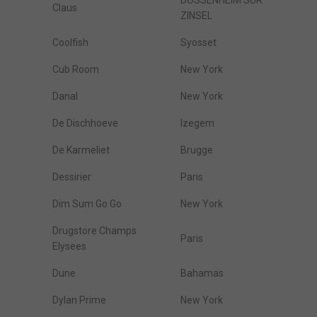
DOSSENHEIM SUR
Claus
ZINSEL
Coolfish
Syosset
Cub Room
New York
Danal
New York
De Dischhoeve
Izegem
De Karmeliet
Brugge
Dessirier
Paris
Dim Sum Go Go
New York
Drugstore Champs
Paris
Elysees
Dune
Bahamas
Dylan Prime
New York