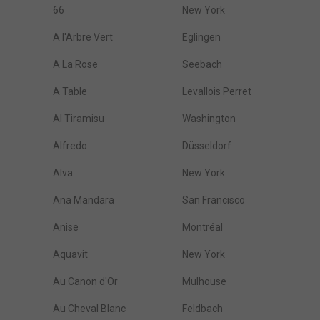
66
New York
A l'Arbre Vert
Eglingen
A La Rose
Seebach
A Table
Levallois Perret
Al Tiramisu
Washington
Alfredo
Düsseldorf
Alva
New York
Ana Mandara
San Francisco
Anise
Montréal
Aquavit
New York
Au Canon d'Or
Mulhouse
Au Cheval Blanc
Feldbach