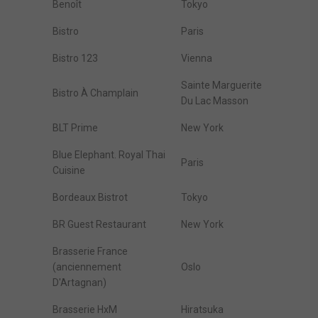
Benoît
Tokyo
Bistro
Paris
Bistro 123
Vienna
Sainte Marguerite
Bistro À Champlain
Du Lac Masson
BLT Prime
New York
Blue Elephant. Royal Thai
Paris
Cuisine
Bordeaux Bistrot
Tokyo
BR Guest Restaurant
New York
Brasserie France
(anciennement
Oslo
D'Artagnan)
Brasserie HxM
Hiratsuka