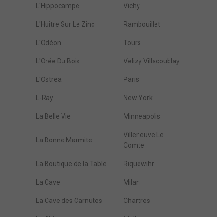
L'Hippocampe
Vichy
L'Huitre Sur Le Zinc
Rambouillet
L'Odéon
Tours
L'Orée Du Bois
Velizy Villacoublay
L'Ostrea
Paris
L-Ray
New York
La Belle Vie
Minneapolis
Villeneuve Le
La Bonne Marmite
Comte
La Boutique de la Table
Riquewihr
La Cave
Milan
La Cave des Carnutes
Chartres