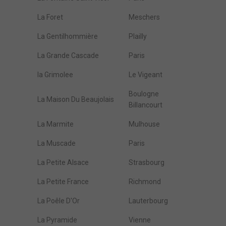
La Foret
Meschers
La Gentilhommière
Plailly
La Grande Cascade
Paris
la Grimolee
Le Vigeant
Boulogne
La Maison Du Beaujolais
Billancourt
La Marmite
Mulhouse
La Muscade
Paris
La Petite Alsace
Strasbourg
La Petite France
Richmond
La Poêle D'Or
Lauterbourg
La Pyramide
Vienne