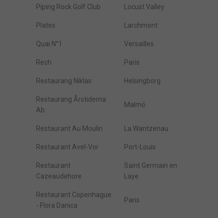
Piping Rock Golf Club
Locust Valley
Plates
Larchmont
Quai N°1
Versailles
Rech
Paris
Restaurang Niklas
Helsingborg
Restaurang Årstiderna
Malmö
Ab.
Restaurant Au Moulin
La Wantzenau
Restaurant Avel-Vor
Port-Louis
Restaurant
Saint Germain en
Cazeaudehore
Laye
Restaurant Copenhague
Paris
- Flora Danica