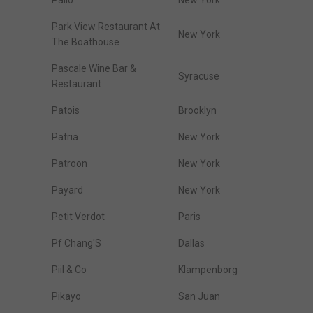
Palio
New York
Park View Restaurant At
New York
The Boathouse
Pascale Wine Bar &
Syracuse
Restaurant
Patois
Brooklyn
Patria
New York
Patroon
New York
Payard
New York
Petit Verdot
Paris
Pf Chang'S
Dallas
Piil & Co
Klampenborg
Pikayo
San Juan