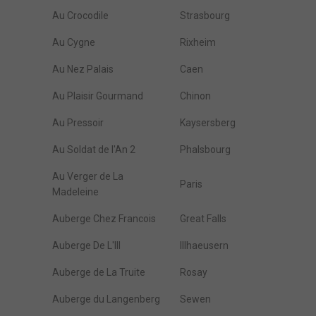
Au Crocodile
Strasbourg
Au Cygne
Rixheim
Au Nez Palais
Caen
Au Plaisir Gourmand
Chinon
Au Pressoir
Kaysersberg
Au Soldat de l'An 2
Phalsbourg
Au Verger de La
Paris
Madeleine
Auberge Chez Francois
Great Falls
Auberge De L'Ill
Illhaeusern
Auberge de La Truite
Rosay
Auberge du Langenberg
Sewen