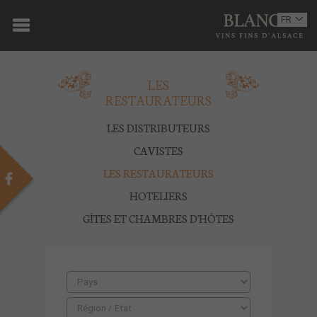
ACCUEIL
FR
EN
DOMAINE
LES
OENOTOURISME
RESTAURATEURS
VINS
LES DISTRIBUTEURS
BOUTIQUE
CAVISTES
LES RESTAURATEURS
MULTIMEDIA
HOTELIERS
PRESSE
GÎTES ET CHAMBRES D'HÔTES
PARTENAIRES
ACTUALITÉS
CONTACT