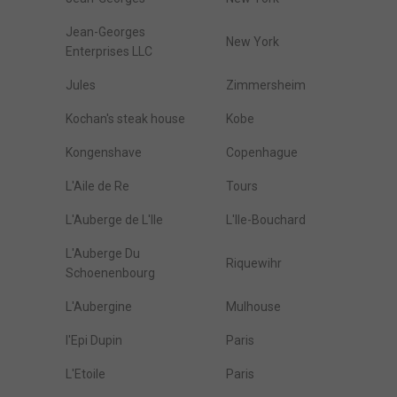
Jean-Georges
New York
Enterprises LLC
Jules
Zimmersheim
Kochan's steak house
Kobe
Kongenshave
Copenhague
L'Aile de Re
Tours
L'Auberge de L'Ile
L'Ile-Bouchard
L'Auberge Du
Riquewihr
Schoenenbourg
L'Aubergine
Mulhouse
l'Epi Dupin
Paris
L'Etoile
Paris