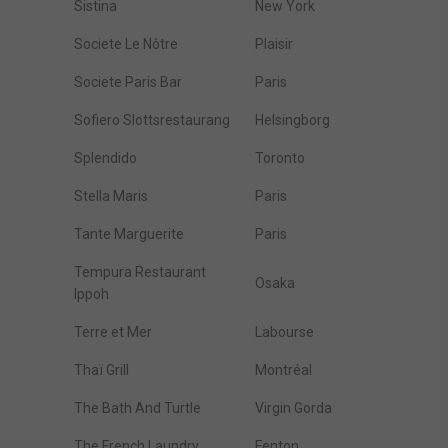
Sistina
New York
Societe Le Nôtre
Plaisir
Societe Paris Bar
Paris
Sofiero Slottsrestaurang
Helsingborg
Splendido
Toronto
Stella Maris
Paris
Tante Marguerite
Paris
Tempura Restaurant
Osaka
Ippoh
Terre et Mer
Labourse
Thaï Grill
Montréal
The Bath And Turtle
Virgin Gorda
The French Laundry
Fenton