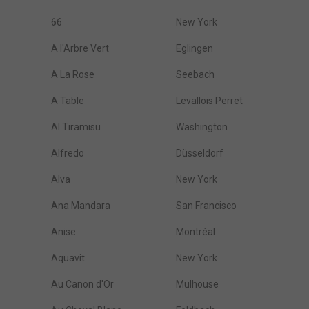
66
New York
A l'Arbre Vert
Eglingen
A La Rose
Seebach
A Table
Levallois Perret
Al Tiramisu
Washington
Alfredo
Düsseldorf
Alva
New York
Ana Mandara
San Francisco
Anise
Montréal
Aquavit
New York
Au Canon d'Or
Mulhouse