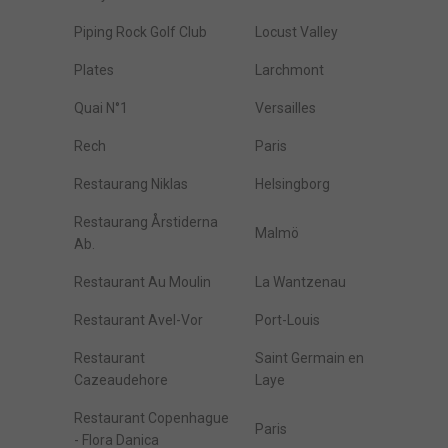
Piping Rock Golf Club
Locust Valley
Plates
Larchmont
Quai N°1
Versailles
Rech
Paris
Restaurang Niklas
Helsingborg
Restaurang Årstiderna
Malmö
Ab.
Restaurant Au Moulin
La Wantzenau
Restaurant Avel-Vor
Port-Louis
Restaurant
Saint Germain en
Cazeaudehore
Laye
Restaurant Copenhague
Paris
- Flora Danica