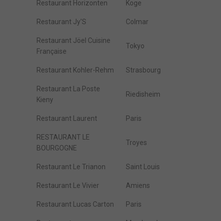
Restaurant Horizonten
Koge
Restaurant Jy'S
Colmar
Restaurant Jöel Cuisine
Tokyo
Française
Restaurant Kohler-Rehm
Strasbourg
Restaurant La Poste
Riedisheim
Kieny
Restaurant Laurent
Paris
RESTAURANT LE
Troyes
BOURGOGNE
Restaurant Le Trianon
Saint Louis
Restaurant Le Vivier
Amiens
Restaurant Lucas Carton
Paris