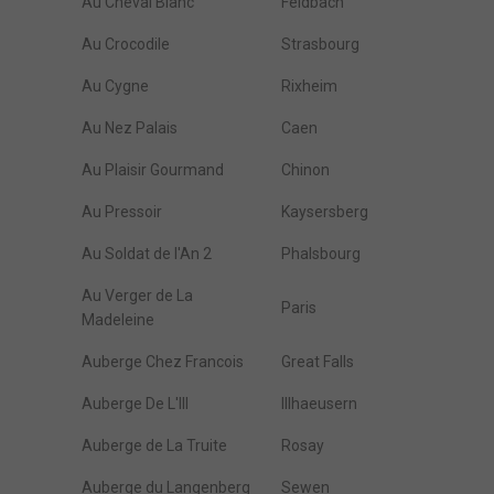
Au Cheval Blanc
Feldbach
Au Crocodile
Strasbourg
Au Cygne
Rixheim
Au Nez Palais
Caen
Au Plaisir Gourmand
Chinon
Au Pressoir
Kaysersberg
Au Soldat de l'An 2
Phalsbourg
Au Verger de La
Paris
Madeleine
Auberge Chez Francois
Great Falls
Auberge De L'Ill
Illhaeusern
Auberge de La Truite
Rosay
Auberge du Langenberg
Sewen