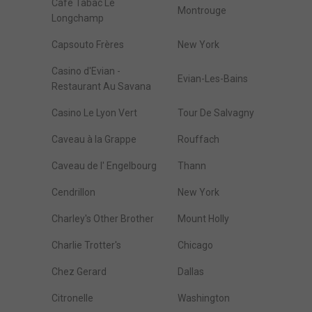
Cafe Tabac Le
Montrouge
Longchamp
Capsouto Frères
New York
Casino d'Evian -
Evian-Les-Bains
Restaurant Au Savana
Casino Le Lyon Vert
Tour De Salvagny
Caveau à la Grappe
Rouffach
Caveau de l' Engelbourg
Thann
Cendrillon
New York
Charley's Other Brother
Mount Holly
Charlie Trotter's
Chicago
Chez Gerard
Dallas
Citronelle
Washington