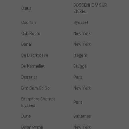
DOSSENHEIM SUR
Claus
ZINSEL
Coolfish
Syosset
Cub Room
New York
Danal
New York
De Dischhoeve
Izegem
De Karmeliet
Brugge
Dessirier
Paris
Dim Sum Go Go
New York
Drugstore Champs
Paris
Elysees
Dune
Bahamas
Dylan Prime
New York