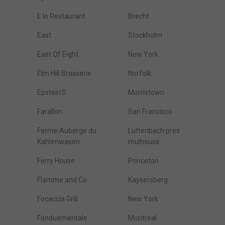
E Io Restaurant
Brecht
East
Stockholm
East Of Eight
New York
Elm Hill Brasserie
Norfolk
Epstein'S
Morristown
Farallon
San Francisco
Ferme Auberge du
Luttenbach pres
Kahlenwasen
mulhouse
Ferry House
Princeton
Flamme and Co
Kaysersberg
Focaccia Grill
New York
Fonduementale
Montreal