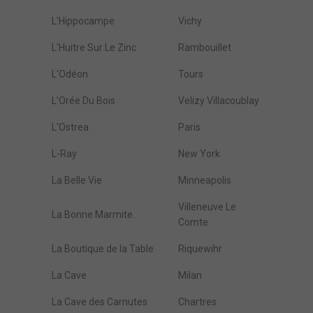
L'Hippocampe
Vichy
L'Huitre Sur Le Zinc
Rambouillet
L'Odéon
Tours
L'Orée Du Bois
Velizy Villacoublay
L'Ostrea
Paris
L-Ray
New York
La Belle Vie
Minneapolis
Villeneuve Le
La Bonne Marmite
Comte
La Boutique de la Table
Riquewihr
La Cave
Milan
La Cave des Carnutes
Chartres