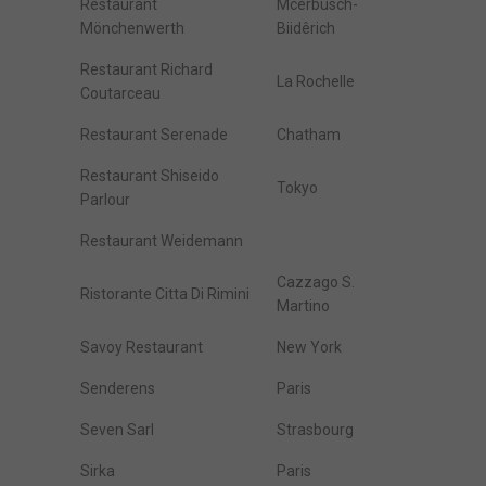
Restaurant
Mcerbusch-
Mönchenwerth
Biidêrich
Restaurant Richard
La Rochelle
Coutarceau
Restaurant Serenade
Chatham
Restaurant Shiseido
Tokyo
Parlour
Restaurant Weidemann
Cazzago S.
Ristorante Citta Di Rimini
Martino
Savoy Restaurant
New York
Senderens
Paris
Seven Sarl
Strasbourg
Sirka
Paris