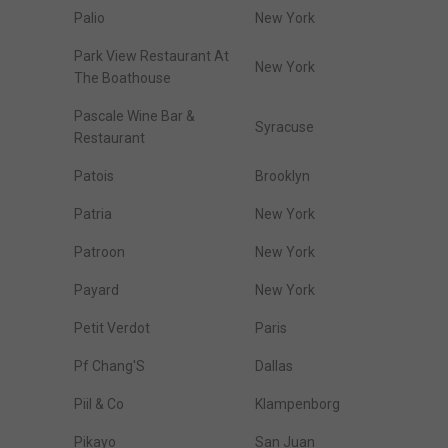
Palio
New York
Park View Restaurant At
New York
The Boathouse
Pascale Wine Bar &
Syracuse
Restaurant
Patois
Brooklyn
Patria
New York
Patroon
New York
Payard
New York
Petit Verdot
Paris
Pf Chang'S
Dallas
Piil & Co
Klampenborg
Pikayo
San Juan