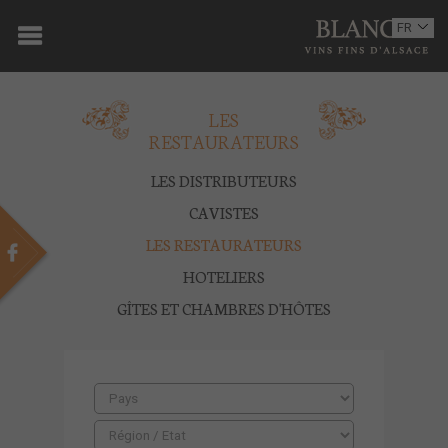
ACCUEIL
FR
EN
DOMAINE
LES
OENOTOURISME
RESTAURATEURS
VINS
LES DISTRIBUTEURS
BOUTIQUE
CAVISTES
LES RESTAURATEURS
MULTIMEDIA
HOTELIERS
PRESSE
GÎTES ET CHAMBRES D'HÔTES
PARTENAIRES
ACTUALITÉS
CONTACT