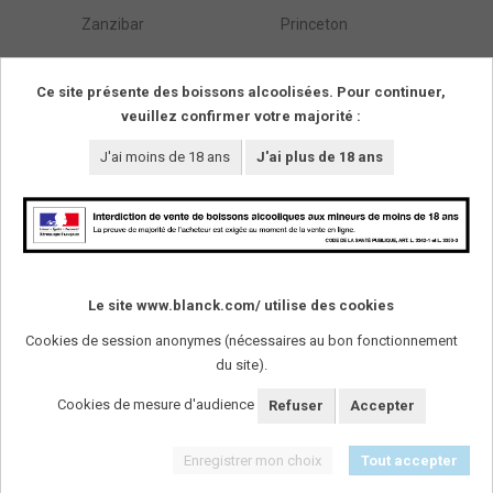
Zanzibar
Princeton
Östarps Gästgivaregård
Blentarp
Ce site présente des boissons alcoolisées. Pour continuer,
veuillez confirmer votre majorité :
Résultats de :
1
à
295
(parmi
295
trouvés)
Pages
1
J'ai moins de 18 ans
J'ai plus de 18 ans
SUIVEZ-NOUS !
Le site www.blanck.com/ utilise des cookies
Cookies de session anonymes (nécessaires au bon fonctionnement
L'abus d'alcool est dangereux pour la santï¿½. A
consommer avec modï¿½ration.
du site).
Cookies de mesure d'audience
Refuser
Accepter
Enregistrer mon choix
Tout accepter
Mentions légales
-
Plan du site