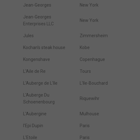
Jean-Georges
New York
Jean-Georges
New York
Enterprises LLC
Jules
Zimmersheim
Kochan's steak house
Kobe
Kongenshave
Copenhague
L'Aile de Re
Tours
L'Auberge de L'Ile
L'Ile-Bouchard
L'Auberge Du
Riquewihr
Schoenenbourg
L'Aubergine
Mulhouse
l'Epi Dupin
Paris
L'Etoile
Paris