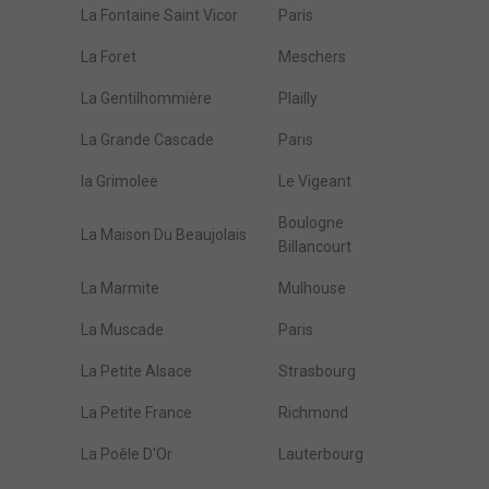
La Fontaine Saint Vicor
Paris
La Foret
Meschers
La Gentilhommière
Plailly
La Grande Cascade
Paris
la Grimolee
Le Vigeant
Boulogne
La Maison Du Beaujolais
Billancourt
La Marmite
Mulhouse
La Muscade
Paris
La Petite Alsace
Strasbourg
La Petite France
Richmond
La Poêle D'Or
Lauterbourg