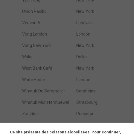
Tse-Yang
New York
Union Pacific
New York
Version A
Lunéville
Vong London
London
Vong New York
New York
Waka
Dallas
West Bank Café
New York
White Horse
London
Winstub Du Sommelier
Bergheim
Winstub Munsterstuewel
Strasbourg
Zanzibar
Princeton
Östarps Gästgivaregård
Blentarp
Ce site présente des boissons alcoolisées. Pour continuer,