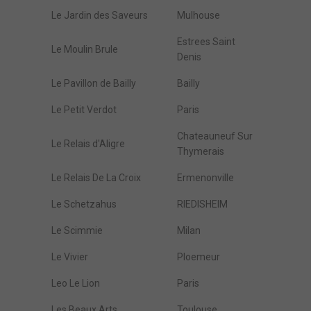
Le Jardin des Saveurs
Mulhouse
Estrees Saint
Le Moulin Brule
Denis
Le Pavillon de Bailly
Bailly
Le Petit Verdot
Paris
Chateauneuf Sur
Le Relais d'Aligre
Thymerais
Le Relais De La Croix
Ermenonville
Le Schetzahus
RIEDISHEIM
Le Scimmie
Milan
Le Vivier
Ploemeur
Leo Le Lion
Paris
Les Beaux Arts
Toulouse