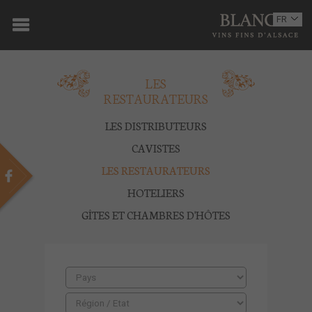
ACCUEIL
FR
EN
DOMAINE
LES
OENOTOURISME
RESTAURATEURS
VINS
LES DISTRIBUTEURS
BOUTIQUE
CAVISTES
LES RESTAURATEURS
MULTIMEDIA
HOTELIERS
PRESSE
GÎTES ET CHAMBRES D'HÔTES
PARTENAIRES
ACTUALITÉS
CONTACT