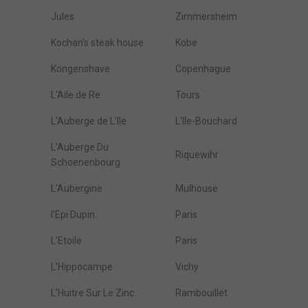
Jules
Zimmersheim
Kochan's steak house
Kobe
Kongenshave
Copenhague
L'Aile de Re
Tours
L'Auberge de L'Ile
L'Ile-Bouchard
L'Auberge Du
Riquewihr
Schoenenbourg
L'Aubergine
Mulhouse
l'Epi Dupin
Paris
L'Etoile
Paris
L'Hippocampe
Vichy
L'Huitre Sur Le Zinc
Rambouillet