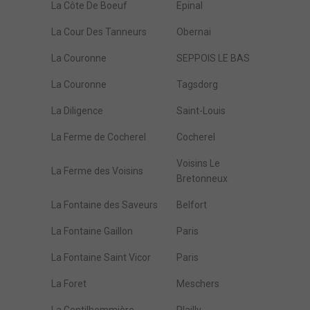
La Côte De Boeuf
Epinal
La Cour Des Tanneurs
Obernai
La Couronne
SEPPOIS LE BAS
La Couronne
Tagsdorg
La Diligence
Saint-Louis
La Ferme de Cocherel
Cocherel
Voisins Le
La Ferme des Voisins
Bretonneux
La Fontaine des Saveurs
Belfort
La Fontaine Gaillon
Paris
La Fontaine Saint Vicor
Paris
La Foret
Meschers