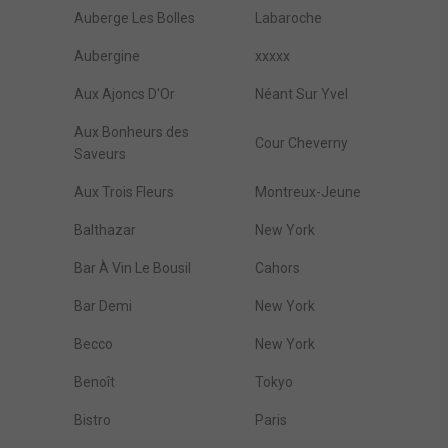
Auberge Les Bolles
Labaroche
Aubergine
xxxxx
Aux Ajoncs D'Or
Néant Sur Yvel
Aux Bonheurs des
Cour Cheverny
Saveurs
Aux Trois Fleurs
Montreux-Jeune
Balthazar
New York
Bar À Vin Le Bousil
Cahors
Bar Demi
New York
Becco
New York
Benoît
Tokyo
Bistro
Paris