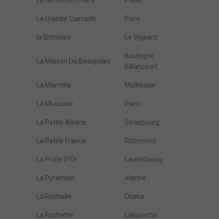
La Gentilhommière
Plailly
La Grande Cascade
Paris
la Grimolee
Le Vigeant
Boulogne
La Maison Du Beaujolais
Billancourt
La Marmite
Mulhouse
La Muscade
Paris
La Petite Alsace
Strasbourg
La Petite France
Richmond
La Poêle D'Or
Lauterbourg
La Pyramide
Vienne
La Rochelle
Osaka
La Rochette
Labaroche