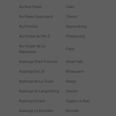
Au Nez Palais
Caen
Au Plaisir Gourmand
Chinon
Au Pressoir
Kaysersberg
Au Soldat de l'An 2
Phalsbourg
Au Verger de La
Paris
Madeleine
Auberge Chez Francois
Great Falls
Auberge De L'Ill
Illhaeusern
Auberge de La Truite
Rosay
Auberge du Langenberg
Sewen
Auberge Erhard
Soppe-Le-Bas
Auberge Le Brinvillier
Brinville