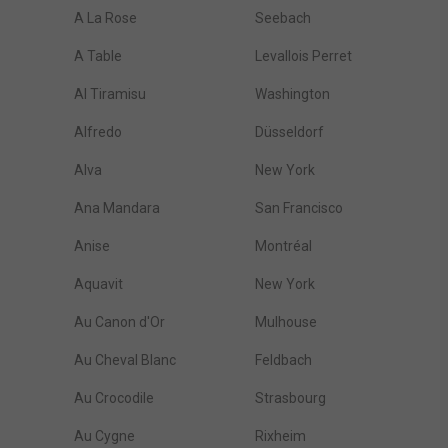
A La Rose
Seebach
A Table
Levallois Perret
Al Tiramisu
Washington
Alfredo
Düsseldorf
Alva
New York
Ana Mandara
San Francisco
Anise
Montréal
Aquavit
New York
Au Canon d'Or
Mulhouse
Au Cheval Blanc
Feldbach
Au Crocodile
Strasbourg
Au Cygne
Rixheim