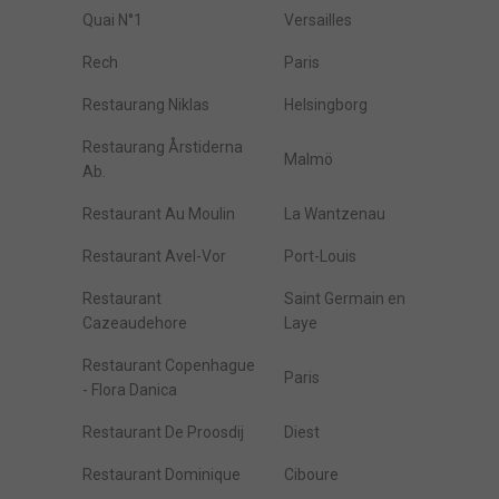
Quai N°1
Versailles
Rech
Paris
Restaurang Niklas
Helsingborg
Restaurang Årstiderna
Malmö
Ab.
Restaurant Au Moulin
La Wantzenau
Restaurant Avel-Vor
Port-Louis
Restaurant
Saint Germain en
Cazeaudehore
Laye
Restaurant Copenhague
Paris
- Flora Danica
Restaurant De Proosdij
Diest
Restaurant Dominique
Ciboure