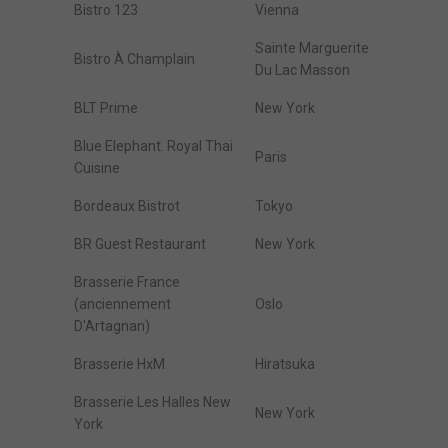
Bistro 123
Vienna
Sainte Marguerite
Bistro À Champlain
Du Lac Masson
BLT Prime
New York
Blue Elephant. Royal Thai
Paris
Cuisine
Bordeaux Bistrot
Tokyo
BR Guest Restaurant
New York
Brasserie France
(anciennement
Oslo
D'Artagnan)
Brasserie HxM
Hiratsuka
Brasserie Les Halles New
New York
York