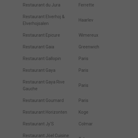
Restaurant du Jura
Ferrette
Restaurant Elverhoj &
Haarlev
Elverhojsalen
Restaurant Epicure
Wimereux
Restaurant Gaia
Greenwich
Restaurant Gallopin
Paris
Restaurant Gaya
Paris
Restaurant Gaya Rive
Paris
Gauche
Restaurant Goumard
Paris
Restaurant Horizonten
Koge
Restaurant Jy'S
Colmar
Restaurant Jöel Cuisine