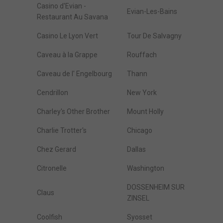
Casino d'Evian -
Evian-Les-Bains
Restaurant Au Savana
Casino Le Lyon Vert
Tour De Salvagny
Caveau à la Grappe
Rouffach
Caveau de l' Engelbourg
Thann
Cendrillon
New York
Charley's Other Brother
Mount Holly
Charlie Trotter's
Chicago
Chez Gerard
Dallas
Citronelle
Washington
DOSSENHEIM SUR
Claus
ZINSEL
Coolfish
Syosset