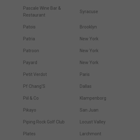
Pascale Wine Bar &
Syracuse
Restaurant
Patois
Brooklyn
Patria
New York
Patroon
New York
Payard
New York
Petit Verdot
Paris
Pf Chang'S
Dallas
Piil & Co
Klampenborg
Pikayo
San Juan
Piping Rock Golf Club
Locust Valley
Plates
Larchmont