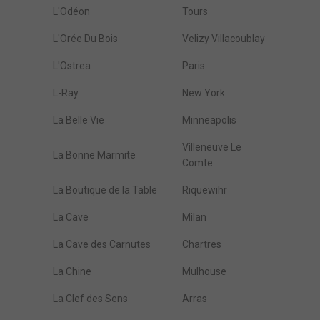
L'Odéon
Tours
L'Orée Du Bois
Velizy Villacoublay
L'Ostrea
Paris
L-Ray
New York
La Belle Vie
Minneapolis
Villeneuve Le
La Bonne Marmite
Comte
La Boutique de la Table
Riquewihr
La Cave
Milan
La Cave des Carnutes
Chartres
La Chine
Mulhouse
La Clef des Sens
Arras