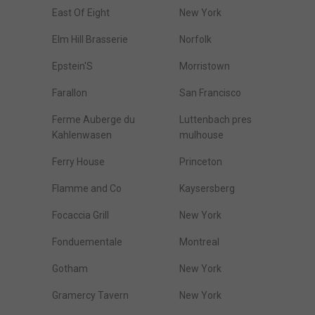
East Of Eight
New York
Elm Hill Brasserie
Norfolk
Epstein'S
Morristown
Farallon
San Francisco
Ferme Auberge du
Luttenbach pres
Kahlenwasen
mulhouse
Ferry House
Princeton
Flamme and Co
Kaysersberg
Focaccia Grill
New York
Fonduementale
Montreal
Gotham
New York
Gramercy Tavern
New York