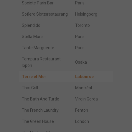
Societe Paris Bar
Paris
Sofiero Slottsrestaurang
Helsingborg
Splendido
Toronto
Stella Maris
Paris
Tante Marguerite
Paris
Tempura Restaurant
Osaka
Ippoh
Terre et Mer
Labourse
Thaï Grill
Montréal
The Bath And Turtle
Virgin Gorda
The French Laundry
Fenton
The Green House
London