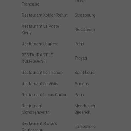
Tokyo
Française
Restaurant Kohler-Rehm
Strasbourg
Restaurant La Poste
Riedisheim
Kieny
Restaurant Laurent
Paris
RESTAURANT LE
Troyes
BOURGOGNE
Restaurant Le Trianon
Saint Louis
Restaurant Le Vivier
Amiens
Restaurant Lucas Carton
Paris
Restaurant
Mcerbusch-
Mönchenwerth
Biidêrich
Restaurant Richard
La Rochelle
Coutarceau