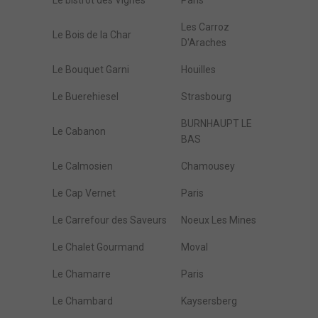
Le bistrot des Vignes
Paris
Les Carroz
Le Bois de la Char
D'Araches
Le Bouquet Garni
Houilles
Le Buerehiesel
Strasbourg
BURNHAUPT LE
Le Cabanon
BAS
Le Calmosien
Chamousey
Le Cap Vernet
Paris
Le Carrefour des Saveurs
Noeux Les Mines
Le Chalet Gourmand
Moval
Le Chamarre
Paris
Le Chambard
Kaysersberg