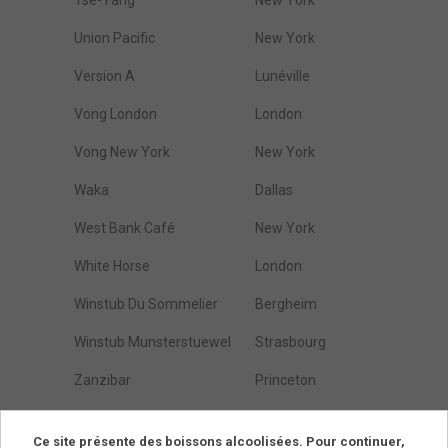
Tse-Yang
New York
Union Pacific
New York
Version A
Lunéville
Vong London
London
Vong New York
New York
Waka
Dallas
West Bank Café
New York
White Horse
London
Winstub Du Sommelier
Bergheim
Winstub Munsterstuewel
Strasbourg
Zanzibar
Princeton
Östarps Gästgivaregård
Blentarp
Ce site présente des boissons alcoolisées. Pour continuer,