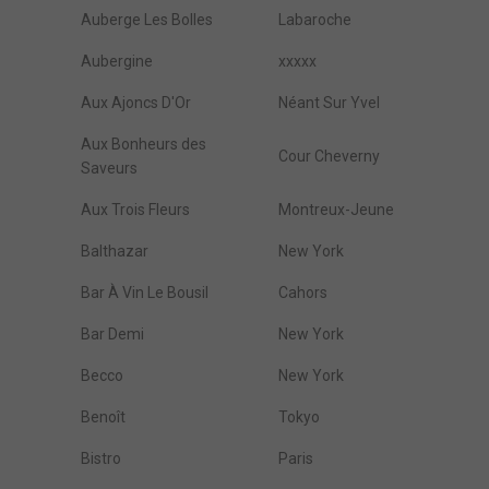
Auberge Les Bolles
Labaroche
Aubergine
xxxxx
Aux Ajoncs D'Or
Néant Sur Yvel
Aux Bonheurs des
Cour Cheverny
Saveurs
Aux Trois Fleurs
Montreux-Jeune
Balthazar
New York
Bar À Vin Le Bousil
Cahors
Bar Demi
New York
Becco
New York
Benoît
Tokyo
Bistro
Paris