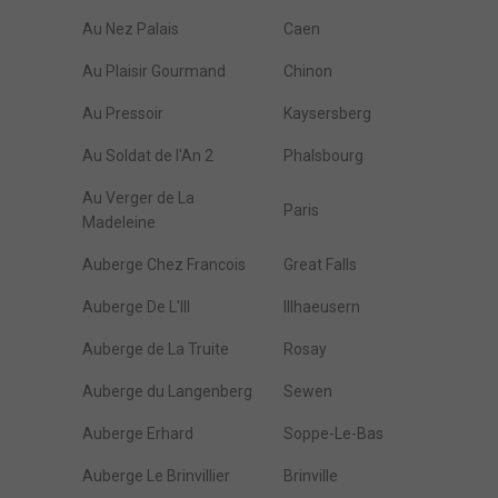
Au Nez Palais
Caen
Au Plaisir Gourmand
Chinon
Au Pressoir
Kaysersberg
Au Soldat de l'An 2
Phalsbourg
Au Verger de La
Paris
Madeleine
Auberge Chez Francois
Great Falls
Auberge De L'Ill
Illhaeusern
Auberge de La Truite
Rosay
Auberge du Langenberg
Sewen
Auberge Erhard
Soppe-Le-Bas
Auberge Le Brinvillier
Brinville