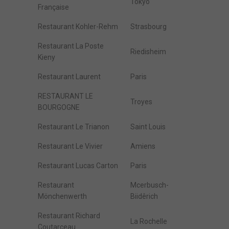
Tokyo
Française
Restaurant Kohler-Rehm
Strasbourg
Restaurant La Poste
Riedisheim
Kieny
Restaurant Laurent
Paris
RESTAURANT LE
Troyes
BOURGOGNE
Restaurant Le Trianon
Saint Louis
Restaurant Le Vivier
Amiens
Restaurant Lucas Carton
Paris
Restaurant
Mcerbusch-
Mönchenwerth
Biidêrich
Restaurant Richard
La Rochelle
Coutarceau