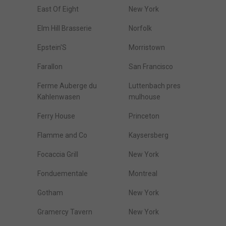
East Of Eight
New York
Elm Hill Brasserie
Norfolk
Epstein'S
Morristown
Farallon
San Francisco
Ferme Auberge du
Luttenbach pres
Kahlenwasen
mulhouse
Ferry House
Princeton
Flamme and Co
Kaysersberg
Focaccia Grill
New York
Fonduementale
Montreal
Gotham
New York
Gramercy Tavern
New York