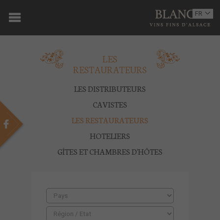
ACCUEIL
FR
EN
DOMAINE
LES
OENOTOURISME
RESTAURATEURS
VINS
LES DISTRIBUTEURS
BOUTIQUE
CAVISTES
LES RESTAURATEURS
MULTIMEDIA
HOTELIERS
PRESSE
GÎTES ET CHAMBRES D'HÔTES
PARTENAIRES
ACTUALITÉS
CONTACT