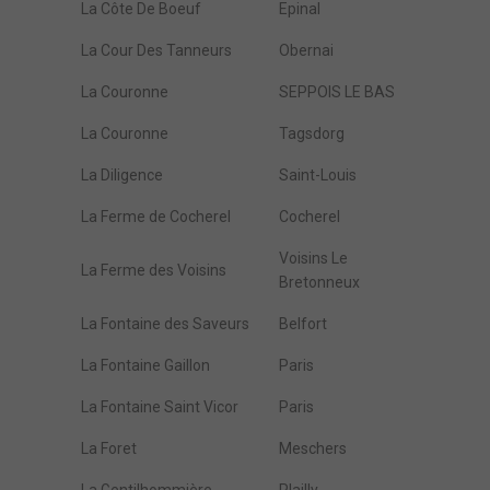
La Côte De Boeuf
Epinal
La Cour Des Tanneurs
Obernai
La Couronne
SEPPOIS LE BAS
La Couronne
Tagsdorg
La Diligence
Saint-Louis
La Ferme de Cocherel
Cocherel
Voisins Le
La Ferme des Voisins
Bretonneux
La Fontaine des Saveurs
Belfort
La Fontaine Gaillon
Paris
La Fontaine Saint Vicor
Paris
La Foret
Meschers