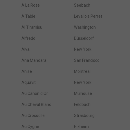
A La Rose
Seebach
A Table
Levallois Perret
Al Tiramisu
Washington
Alfredo
Düsseldorf
Alva
New York
Ana Mandara
San Francisco
Anise
Montréal
Aquavit
New York
Au Canon d'Or
Mulhouse
Au Cheval Blanc
Feldbach
Au Crocodile
Strasbourg
Au Cygne
Rixheim