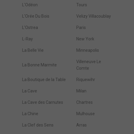
L'Odéon
Tours
L'Orée Du Bois
Velizy Villacoublay
L'Ostrea
Paris
L-Ray
New York
La Belle Vie
Minneapolis
Villeneuve Le
La Bonne Marmite
Comte
La Boutique de la Table
Riquewihr
La Cave
Milan
La Cave des Carnutes
Chartres
La Chine
Mulhouse
La Clef des Sens
Arras