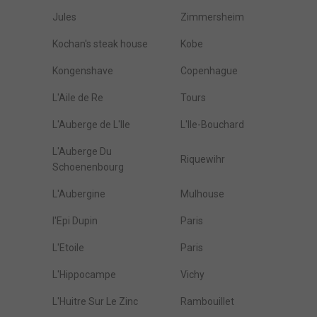
Jules
Zimmersheim
Kochan's steak house
Kobe
Kongenshave
Copenhague
L'Aile de Re
Tours
L'Auberge de L'Ile
L'Ile-Bouchard
L'Auberge Du
Riquewihr
Schoenenbourg
L'Aubergine
Mulhouse
l'Epi Dupin
Paris
L'Etoile
Paris
L'Hippocampe
Vichy
L'Huitre Sur Le Zinc
Rambouillet