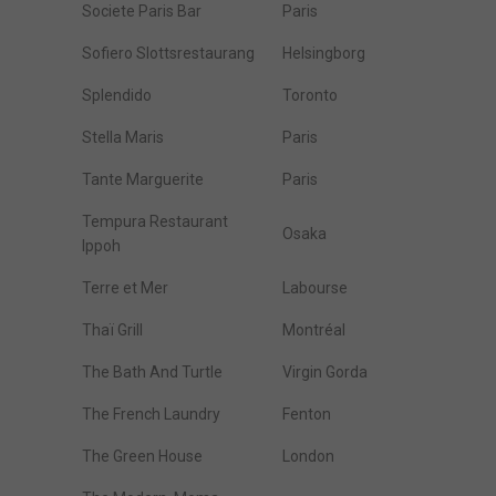
Societe Paris Bar
Paris
Sofiero Slottsrestaurang
Helsingborg
Splendido
Toronto
Stella Maris
Paris
Tante Marguerite
Paris
Tempura Restaurant
Osaka
Ippoh
Terre et Mer
Labourse
Thaï Grill
Montréal
The Bath And Turtle
Virgin Gorda
The French Laundry
Fenton
The Green House
London