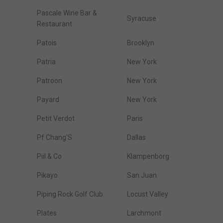
Pascale Wine Bar &
Syracuse
Restaurant
Patois
Brooklyn
Patria
New York
Patroon
New York
Payard
New York
Petit Verdot
Paris
Pf Chang'S
Dallas
Piil & Co
Klampenborg
Pikayo
San Juan
Piping Rock Golf Club
Locust Valley
Plates
Larchmont