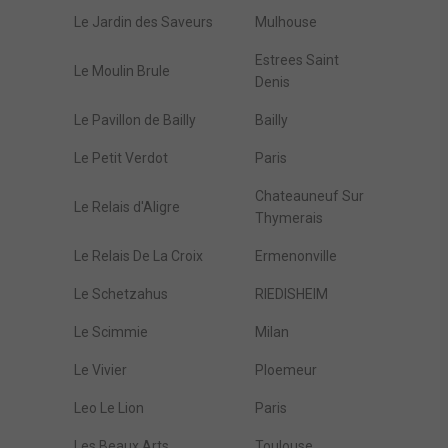
Le Jardin des Saveurs
Mulhouse
Estrees Saint
Le Moulin Brule
Denis
Le Pavillon de Bailly
Bailly
Le Petit Verdot
Paris
Chateauneuf Sur
Le Relais d'Aligre
Thymerais
Le Relais De La Croix
Ermenonville
Le Schetzahus
RIEDISHEIM
Le Scimmie
Milan
Le Vivier
Ploemeur
Leo Le Lion
Paris
Les Beaux Arts
Toulouse