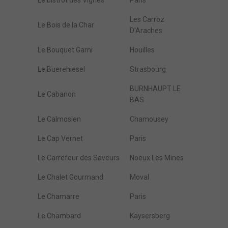
Le bistrot des Vignes
Paris
Les Carroz
Le Bois de la Char
D'Araches
Le Bouquet Garni
Houilles
Le Buerehiesel
Strasbourg
BURNHAUPT LE
Le Cabanon
BAS
Le Calmosien
Chamousey
Le Cap Vernet
Paris
Le Carrefour des Saveurs
Noeux Les Mines
Le Chalet Gourmand
Moval
Le Chamarre
Paris
Le Chambard
Kaysersberg