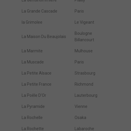
La Gentilhommière
Plailly
La Grande Cascade
Paris
la Grimolee
Le Vigeant
Boulogne
La Maison Du Beaujolais
Billancourt
La Marmite
Mulhouse
La Muscade
Paris
La Petite Alsace
Strasbourg
La Petite France
Richmond
La Poêle D'Or
Lauterbourg
La Pyramide
Vienne
La Rochelle
Osaka
La Rochette
Labaroche