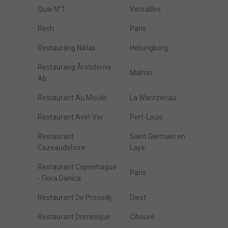
Quai N°1
Versailles
Rech
Paris
Restaurang Niklas
Helsingborg
Restaurang Årstiderna
Malmö
Ab.
Restaurant Au Moulin
La Wantzenau
Restaurant Avel-Vor
Port-Louis
Restaurant
Saint Germain en
Cazeaudehore
Laye
Restaurant Copenhague
Paris
- Flora Danica
Restaurant De Proosdij
Diest
Restaurant Dominique
Ciboure