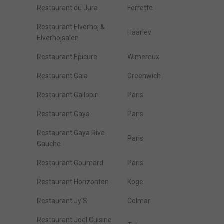
Restaurant du Jura
Ferrette
Restaurant Elverhoj &
Haarlev
Elverhojsalen
Restaurant Epicure
Wimereux
Restaurant Gaia
Greenwich
Restaurant Gallopin
Paris
Restaurant Gaya
Paris
Restaurant Gaya Rive
Paris
Gauche
Restaurant Goumard
Paris
Restaurant Horizonten
Koge
Restaurant Jy'S
Colmar
Restaurant Jöel Cuisine