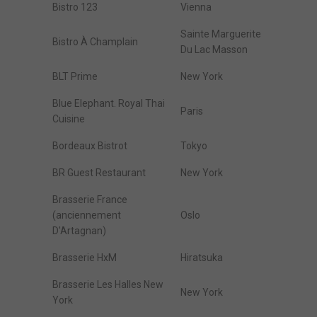
Bistro 123
Vienna
Sainte Marguerite
Bistro À Champlain
Du Lac Masson
BLT Prime
New York
Blue Elephant. Royal Thai
Paris
Cuisine
Bordeaux Bistrot
Tokyo
BR Guest Restaurant
New York
Brasserie France
(anciennement
Oslo
D'Artagnan)
Brasserie HxM
Hiratsuka
Brasserie Les Halles New
New York
York