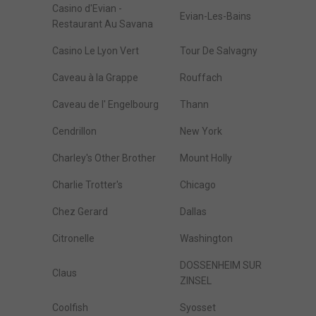
Casino d'Evian -
Evian-Les-Bains
Restaurant Au Savana
Casino Le Lyon Vert
Tour De Salvagny
Caveau à la Grappe
Rouffach
Caveau de l' Engelbourg
Thann
Cendrillon
New York
Charley's Other Brother
Mount Holly
Charlie Trotter's
Chicago
Chez Gerard
Dallas
Citronelle
Washington
DOSSENHEIM SUR
Claus
ZINSEL
Coolfish
Syosset