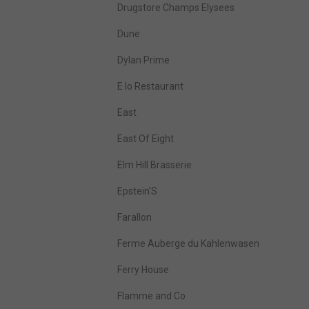
Drugstore Champs Elysees
Dune
Dylan Prime
E Io Restaurant
East
East Of Eight
Elm Hill Brasserie
Epstein'S
Farallon
Ferme Auberge du Kahlenwasen
Ferry House
Flamme and Co