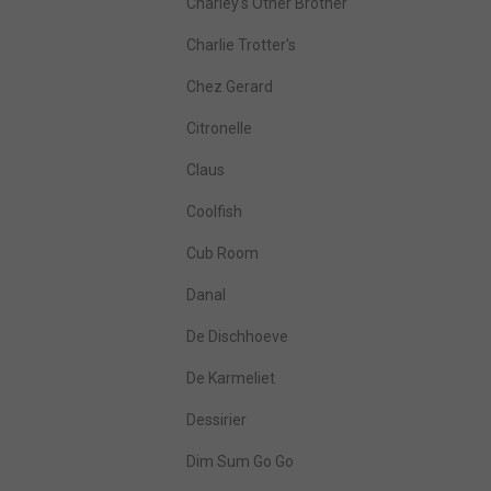
Charley's Other Brother
Charlie Trotter's
Chez Gerard
Citronelle
Claus
Coolfish
Cub Room
Danal
De Dischhoeve
De Karmeliet
Dessirier
Dim Sum Go Go