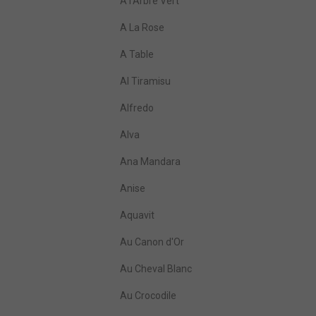
A l'Arbre Vert
A La Rose
A Table
Al Tiramisu
Alfredo
Alva
Ana Mandara
Anise
Aquavit
Au Canon d'Or
Au Cheval Blanc
Au Crocodile