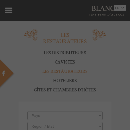
ACCUEIL
FR
EN
DOMAINE
LES
OENOTOURISME
RESTAURATEURS
VINS
LES DISTRIBUTEURS
BOUTIQUE
CAVISTES
LES RESTAURATEURS
MULTIMEDIA
HOTELIERS
PRESSE
GÎTES ET CHAMBRES D'HÔTES
PARTENAIRES
ACTUALITÉS
CONTACT