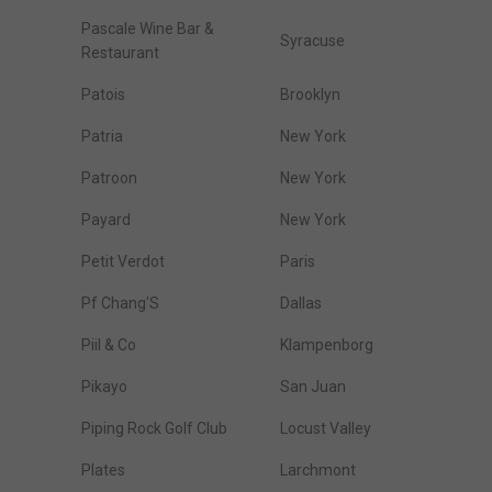
Pascale Wine Bar &
Syracuse
Restaurant
Patois
Brooklyn
Patria
New York
Patroon
New York
Payard
New York
Petit Verdot
Paris
Pf Chang'S
Dallas
Piil & Co
Klampenborg
Pikayo
San Juan
Piping Rock Golf Club
Locust Valley
Plates
Larchmont