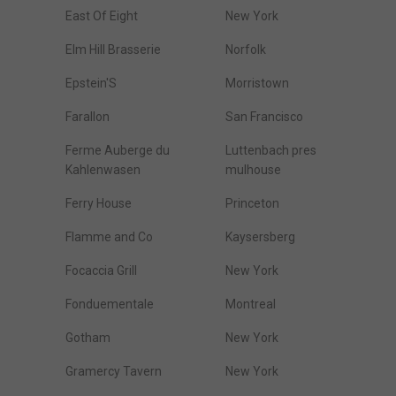
East Of Eight
New York
Elm Hill Brasserie
Norfolk
Epstein'S
Morristown
Farallon
San Francisco
Ferme Auberge du
Luttenbach pres
Kahlenwasen
mulhouse
Ferry House
Princeton
Flamme and Co
Kaysersberg
Focaccia Grill
New York
Fonduementale
Montreal
Gotham
New York
Gramercy Tavern
New York