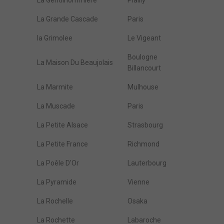
La Gentilhommière
Plailly
La Grande Cascade
Paris
la Grimolee
Le Vigeant
Boulogne
La Maison Du Beaujolais
Billancourt
La Marmite
Mulhouse
La Muscade
Paris
La Petite Alsace
Strasbourg
La Petite France
Richmond
La Poêle D'Or
Lauterbourg
La Pyramide
Vienne
La Rochelle
Osaka
La Rochette
Labaroche