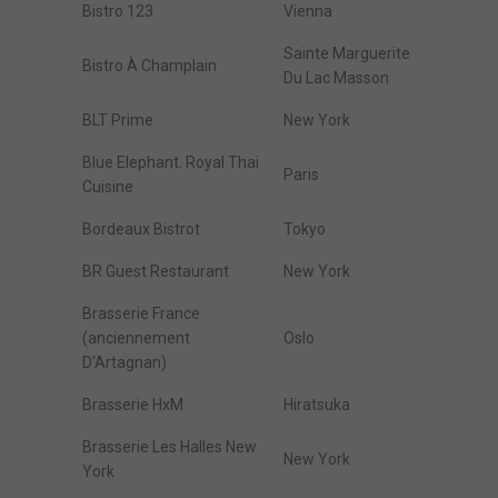
Bistro 123
Vienna
Sainte Marguerite
Bistro À Champlain
Du Lac Masson
BLT Prime
New York
Blue Elephant. Royal Thai
Paris
Cuisine
Bordeaux Bistrot
Tokyo
BR Guest Restaurant
New York
Brasserie France
(anciennement
Oslo
D'Artagnan)
Brasserie HxM
Hiratsuka
Brasserie Les Halles New
New York
York