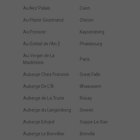
Au Nez Palais
Caen
Au Plaisir Gourmand
Chinon
Au Pressoir
Kaysersberg
Au Soldat de l'An 2
Phalsbourg
Au Verger de La
Paris
Madeleine
Auberge Chez Francois
Great Falls
Auberge De L'Ill
Illhaeusern
Auberge de La Truite
Rosay
Auberge du Langenberg
Sewen
Auberge Erhard
Soppe-Le-Bas
Auberge Le Brinvillier
Brinville