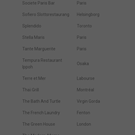
Societe Paris Bar
Paris
Sofiero Slottsrestaurang
Helsingborg
Splendido
Toronto
Stella Maris
Paris
Tante Marguerite
Paris
Tempura Restaurant
Osaka
Ippoh
Terre et Mer
Labourse
Thaï Grill
Montréal
The Bath And Turtle
Virgin Gorda
The French Laundry
Fenton
The Green House
London