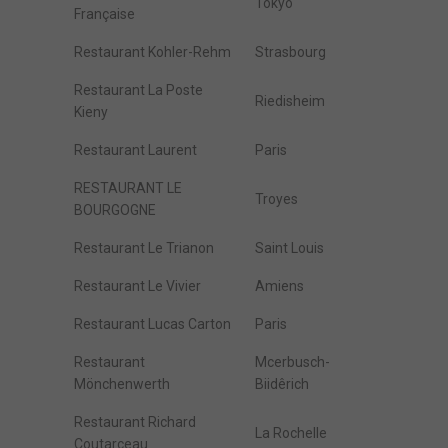
Tokyo
Française
Restaurant Kohler-Rehm
Strasbourg
Restaurant La Poste
Riedisheim
Kieny
Restaurant Laurent
Paris
RESTAURANT LE
Troyes
BOURGOGNE
Restaurant Le Trianon
Saint Louis
Restaurant Le Vivier
Amiens
Restaurant Lucas Carton
Paris
Restaurant
Mcerbusch-
Mönchenwerth
Biidêrich
Restaurant Richard
La Rochelle
Coutarceau