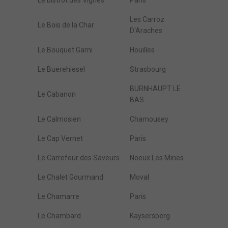
Le bistrot des Vignes
Paris
Les Carroz
Le Bois de la Char
D'Araches
Le Bouquet Garni
Houilles
Le Buerehiesel
Strasbourg
BURNHAUPT LE
Le Cabanon
BAS
Le Calmosien
Chamousey
Le Cap Vernet
Paris
Le Carrefour des Saveurs
Noeux Les Mines
Le Chalet Gourmand
Moval
Le Chamarre
Paris
Le Chambard
Kaysersberg