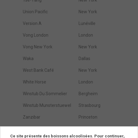
Tse-Yang
New York
Union Pacific
New York
Version A
Lunéville
Vong London
London
Vong New York
New York
Waka
Dallas
West Bank Café
New York
White Horse
London
Winstub Du Sommelier
Bergheim
Winstub Munsterstuewel
Strasbourg
Zanzibar
Princeton
Östarps Gästgivaregård
Blentarp
Ce site présente des boissons alcoolisées. Pour continuer,