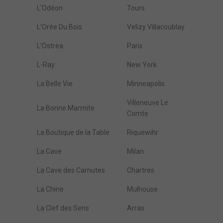
L'Odéon
Tours
L'Orée Du Bois
Velizy Villacoublay
L'Ostrea
Paris
L-Ray
New York
La Belle Vie
Minneapolis
Villeneuve Le
La Bonne Marmite
Comte
La Boutique de la Table
Riquewihr
La Cave
Milan
La Cave des Carnutes
Chartres
La Chine
Mulhouse
La Clef des Sens
Arras