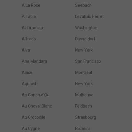
A La Rose
Seebach
A Table
Levallois Perret
Al Tiramisu
Washington
Alfredo
Düsseldorf
Alva
New York
Ana Mandara
San Francisco
Anise
Montréal
Aquavit
New York
Au Canon d'Or
Mulhouse
Au Cheval Blanc
Feldbach
Au Crocodile
Strasbourg
Au Cygne
Rixheim