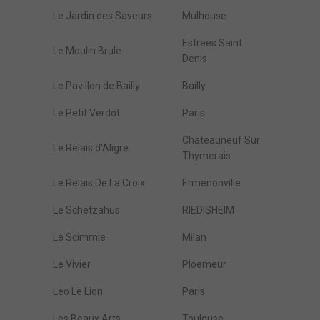
Le Jardin des Saveurs
Mulhouse
Estrees Saint
Le Moulin Brule
Denis
Le Pavillon de Bailly
Bailly
Le Petit Verdot
Paris
Chateauneuf Sur
Le Relais d'Aligre
Thymerais
Le Relais De La Croix
Ermenonville
Le Schetzahus
RIEDISHEIM
Le Scimmie
Milan
Le Vivier
Ploemeur
Leo Le Lion
Paris
Les Beaux Arts
Toulouse