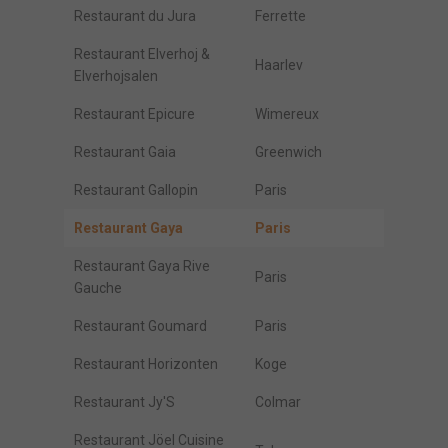
Restaurant du Jura
Ferrette
Restaurant Elverhoj &
Haarlev
Elverhojsalen
Restaurant Epicure
Wimereux
Restaurant Gaia
Greenwich
Restaurant Gallopin
Paris
Restaurant Gaya
Paris
Restaurant Gaya Rive
Paris
Gauche
Restaurant Goumard
Paris
Restaurant Horizonten
Koge
Restaurant Jy'S
Colmar
Restaurant Jöel Cuisine