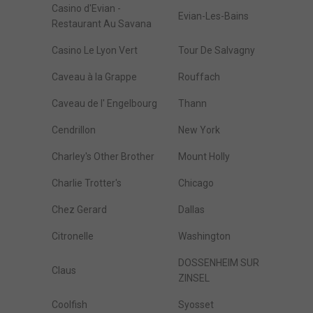
Casino d'Evian -
Evian-Les-Bains
Restaurant Au Savana
Casino Le Lyon Vert
Tour De Salvagny
Caveau à la Grappe
Rouffach
Caveau de l' Engelbourg
Thann
Cendrillon
New York
Charley's Other Brother
Mount Holly
Charlie Trotter's
Chicago
Chez Gerard
Dallas
Citronelle
Washington
DOSSENHEIM SUR
Claus
ZINSEL
Coolfish
Syosset