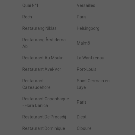
Quai N°1
Versailles
Rech
Paris
Restaurang Niklas
Helsingborg
Restaurang Årstiderna
Malmö
Ab.
Restaurant Au Moulin
La Wantzenau
Restaurant Avel-Vor
Port-Louis
Restaurant
Saint Germain en
Cazeaudehore
Laye
Restaurant Copenhague
Paris
- Flora Danica
Restaurant De Proosdij
Diest
Restaurant Dominique
Ciboure