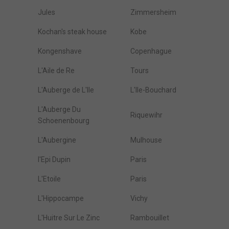
Jules
Zimmersheim
Kochan's steak house
Kobe
Kongenshave
Copenhague
L'Aile de Re
Tours
L'Auberge de L'Ile
L'Ile-Bouchard
L'Auberge Du
Riquewihr
Schoenenbourg
L'Aubergine
Mulhouse
l'Epi Dupin
Paris
L'Etoile
Paris
L'Hippocampe
Vichy
L'Huitre Sur Le Zinc
Rambouillet