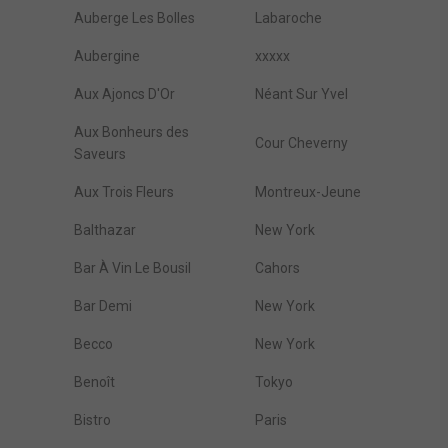
Auberge Les Bolles
Labaroche
Aubergine
xxxxx
Aux Ajoncs D'Or
Néant Sur Yvel
Aux Bonheurs des
Cour Cheverny
Saveurs
Aux Trois Fleurs
Montreux-Jeune
Balthazar
New York
Bar À Vin Le Bousil
Cahors
Bar Demi
New York
Becco
New York
Benoît
Tokyo
Bistro
Paris