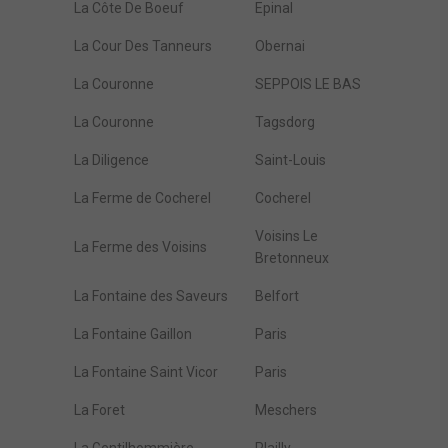
La Côte De Boeuf
Epinal
La Cour Des Tanneurs
Obernai
La Couronne
SEPPOIS LE BAS
La Couronne
Tagsdorg
La Diligence
Saint-Louis
La Ferme de Cocherel
Cocherel
Voisins Le
La Ferme des Voisins
Bretonneux
La Fontaine des Saveurs
Belfort
La Fontaine Gaillon
Paris
La Fontaine Saint Vicor
Paris
La Foret
Meschers