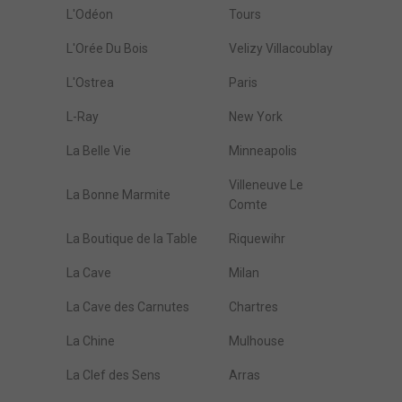
L'Odéon
Tours
L'Orée Du Bois
Velizy Villacoublay
L'Ostrea
Paris
L-Ray
New York
La Belle Vie
Minneapolis
Villeneuve Le
La Bonne Marmite
Comte
La Boutique de la Table
Riquewihr
La Cave
Milan
La Cave des Carnutes
Chartres
La Chine
Mulhouse
La Clef des Sens
Arras