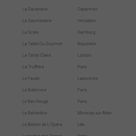
La Sardiniere
Capbreton
La Saumoniere
Versailles
La Scala
Hamburg
La Table Du Gourmet
Riquewihr
La Tante Claire
London
La Truffière
Paris
Le Faude
Lapoutroie
Le Baltimore
Paris
Le Bec Rouge
Paris
Le Belvedere
Monetay sur Allier
Le Bistrot de L'Opéra
Lille