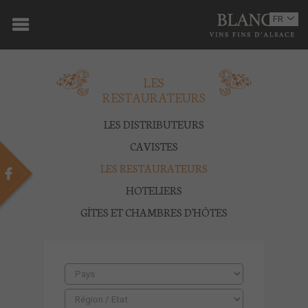
ACCUEIL
FR
EN
DOMAINE
LES
OENOTOURISME
RESTAURATEURS
VINS
LES DISTRIBUTEURS
BOUTIQUE
CAVISTES
LES RESTAURATEURS
MULTIMEDIA
HOTELIERS
PRESSE
GÎTES ET CHAMBRES D'HÔTES
PARTENAIRES
ACTUALITÉS
CONTACT