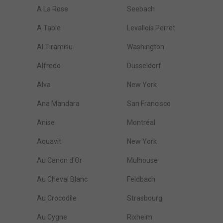
A La Rose
Seebach
A Table
Levallois Perret
Al Tiramisu
Washington
Alfredo
Düsseldorf
Alva
New York
Ana Mandara
San Francisco
Anise
Montréal
Aquavit
New York
Au Canon d'Or
Mulhouse
Au Cheval Blanc
Feldbach
Au Crocodile
Strasbourg
Au Cygne
Rixheim