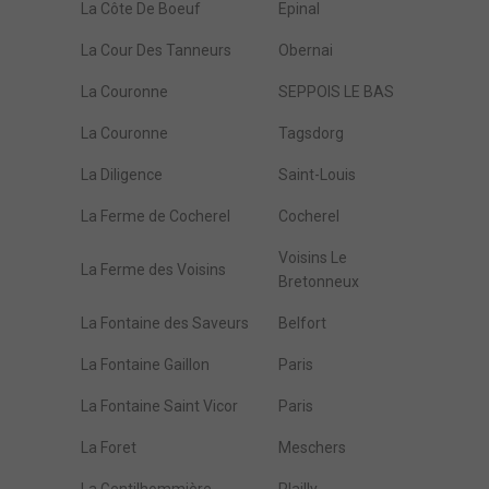
La Côte De Boeuf
Epinal
La Cour Des Tanneurs
Obernai
La Couronne
SEPPOIS LE BAS
La Couronne
Tagsdorg
La Diligence
Saint-Louis
La Ferme de Cocherel
Cocherel
Voisins Le
La Ferme des Voisins
Bretonneux
La Fontaine des Saveurs
Belfort
La Fontaine Gaillon
Paris
La Fontaine Saint Vicor
Paris
La Foret
Meschers