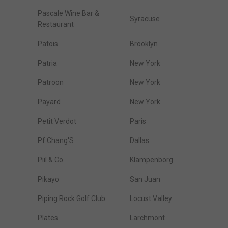
Pascale Wine Bar &
Syracuse
Restaurant
Patois
Brooklyn
Patria
New York
Patroon
New York
Payard
New York
Petit Verdot
Paris
Pf Chang'S
Dallas
Piil & Co
Klampenborg
Pikayo
San Juan
Piping Rock Golf Club
Locust Valley
Plates
Larchmont