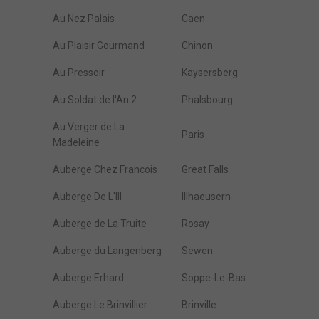
Au Nez Palais
Caen
Au Plaisir Gourmand
Chinon
Au Pressoir
Kaysersberg
Au Soldat de l'An 2
Phalsbourg
Au Verger de La
Paris
Madeleine
Auberge Chez Francois
Great Falls
Auberge De L'Ill
Illhaeusern
Auberge de La Truite
Rosay
Auberge du Langenberg
Sewen
Auberge Erhard
Soppe-Le-Bas
Auberge Le Brinvillier
Brinville