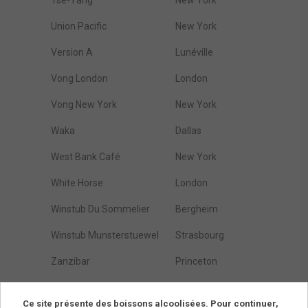
Tse-Yang
New York
Union Pacific
New York
Version A
Lunéville
Vong London
London
Vong New York
New York
Waka
Dallas
West Bank Café
New York
White Horse
London
Winstub Du Sommelier
Bergheim
Winstub Munsterstuewel
Strasbourg
Zanzibar
Princeton
Östarps Gästgivaregård
Blentarp
Ce site présente des boissons alcoolisées. Pour continuer,