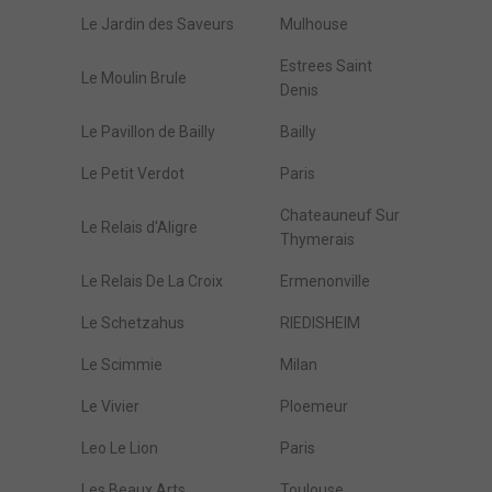
Le Jardin des Saveurs
Mulhouse
Estrees Saint
Le Moulin Brule
Denis
Le Pavillon de Bailly
Bailly
Le Petit Verdot
Paris
Chateauneuf Sur
Le Relais d'Aligre
Thymerais
Le Relais De La Croix
Ermenonville
Le Schetzahus
RIEDISHEIM
Le Scimmie
Milan
Le Vivier
Ploemeur
Leo Le Lion
Paris
Les Beaux Arts
Toulouse