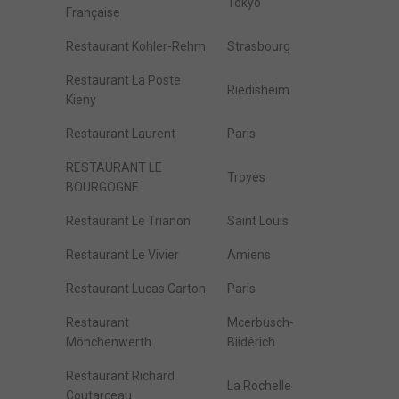
Tokyo
Française
Restaurant Kohler-Rehm
Strasbourg
Restaurant La Poste
Riedisheim
Kieny
Restaurant Laurent
Paris
RESTAURANT LE
Troyes
BOURGOGNE
Restaurant Le Trianon
Saint Louis
Restaurant Le Vivier
Amiens
Restaurant Lucas Carton
Paris
Restaurant
Mcerbusch-
Mönchenwerth
Biidêrich
Restaurant Richard
La Rochelle
Coutarceau