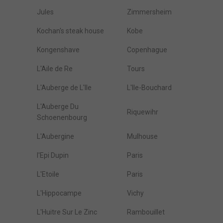
Jules
Zimmersheim
Kochan's steak house
Kobe
Kongenshave
Copenhague
L'Aile de Re
Tours
L'Auberge de L'Ile
L'Ile-Bouchard
L'Auberge Du
Riquewihr
Schoenenbourg
L'Aubergine
Mulhouse
l'Epi Dupin
Paris
L'Etoile
Paris
L'Hippocampe
Vichy
L'Huitre Sur Le Zinc
Rambouillet