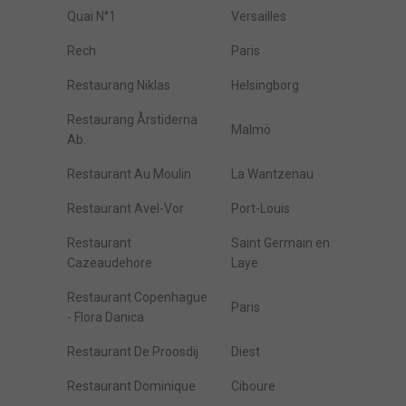
Quai N°1
Versailles
Rech
Paris
Restaurang Niklas
Helsingborg
Restaurang Årstiderna
Malmö
Ab.
Restaurant Au Moulin
La Wantzenau
Restaurant Avel-Vor
Port-Louis
Restaurant
Saint Germain en
Cazeaudehore
Laye
Restaurant Copenhague
Paris
- Flora Danica
Restaurant De Proosdij
Diest
Restaurant Dominique
Ciboure