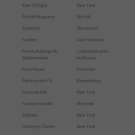
East Of Eight
New York
Elm Hill Brasserie
Norfolk
Epstein'S
Morristown
Farallon
San Francisco
Ferme Auberge du
Luttenbach pres
Kahlenwasen
mulhouse
Ferry House
Princeton
Flamme and Co
Kaysersberg
Focaccia Grill
New York
Fonduementale
Montreal
Gotham
New York
Gramercy Tavern
New York