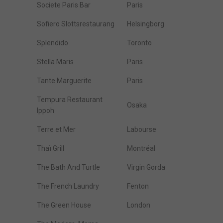
Societe Paris Bar
Paris
Sofiero Slottsrestaurang
Helsingborg
Splendido
Toronto
Stella Maris
Paris
Tante Marguerite
Paris
Tempura Restaurant
Osaka
Ippoh
Terre et Mer
Labourse
Thaï Grill
Montréal
The Bath And Turtle
Virgin Gorda
The French Laundry
Fenton
The Green House
London