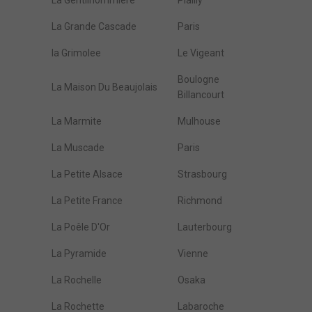
La Gentilhommière
Plailly
La Grande Cascade
Paris
la Grimolee
Le Vigeant
Boulogne
La Maison Du Beaujolais
Billancourt
La Marmite
Mulhouse
La Muscade
Paris
La Petite Alsace
Strasbourg
La Petite France
Richmond
La Poêle D'Or
Lauterbourg
La Pyramide
Vienne
La Rochelle
Osaka
La Rochette
Labaroche