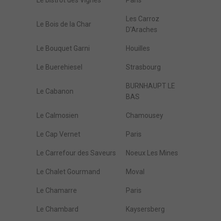
Le bistrot des Vignes
Paris
Les Carroz
Le Bois de la Char
D'Araches
Le Bouquet Garni
Houilles
Le Buerehiesel
Strasbourg
BURNHAUPT LE
Le Cabanon
BAS
Le Calmosien
Chamousey
Le Cap Vernet
Paris
Le Carrefour des Saveurs
Noeux Les Mines
Le Chalet Gourmand
Moval
Le Chamarre
Paris
Le Chambard
Kaysersberg