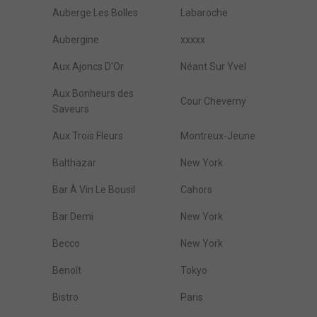
Auberge Les Bolles
Labaroche
Aubergine
xxxxx
Aux Ajoncs D'Or
Néant Sur Yvel
Aux Bonheurs des
Cour Cheverny
Saveurs
Aux Trois Fleurs
Montreux-Jeune
Balthazar
New York
Bar À Vin Le Bousil
Cahors
Bar Demi
New York
Becco
New York
Benoît
Tokyo
Bistro
Paris