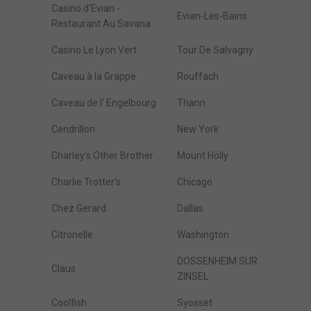
Casino d'Evian -
Evian-Les-Bains
Restaurant Au Savana
Casino Le Lyon Vert
Tour De Salvagny
Caveau à la Grappe
Rouffach
Caveau de l' Engelbourg
Thann
Cendrillon
New York
Charley's Other Brother
Mount Holly
Charlie Trotter's
Chicago
Chez Gerard
Dallas
Citronelle
Washington
DOSSENHEIM SUR
Claus
ZINSEL
Coolfish
Syosset