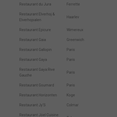
Restaurant du Jura
Ferrette
Restaurant Elverhoj &
Haarlev
Elverhojsalen
Restaurant Epicure
Wimereux
Restaurant Gaia
Greenwich
Restaurant Gallopin
Paris
Restaurant Gaya
Paris
Restaurant Gaya Rive
Paris
Gauche
Restaurant Goumard
Paris
Restaurant Horizonten
Koge
Restaurant Jy'S
Colmar
Restaurant Jöel Cuisine