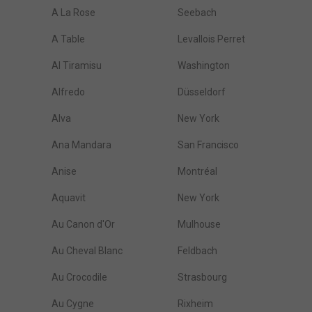
A La Rose
Seebach
A Table
Levallois Perret
Al Tiramisu
Washington
Alfredo
Düsseldorf
Alva
New York
Ana Mandara
San Francisco
Anise
Montréal
Aquavit
New York
Au Canon d'Or
Mulhouse
Au Cheval Blanc
Feldbach
Au Crocodile
Strasbourg
Au Cygne
Rixheim