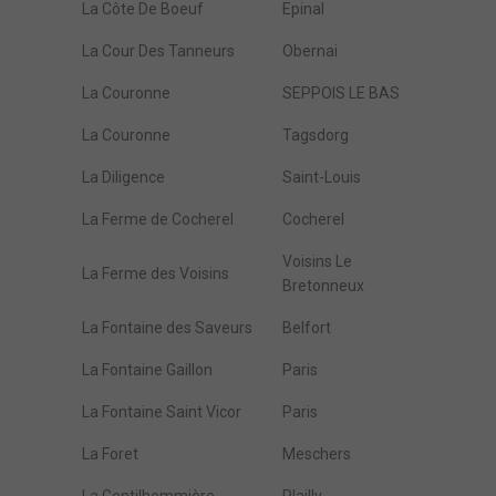
La Côte De Boeuf
Epinal
La Cour Des Tanneurs
Obernai
La Couronne
SEPPOIS LE BAS
La Couronne
Tagsdorg
La Diligence
Saint-Louis
La Ferme de Cocherel
Cocherel
Voisins Le
La Ferme des Voisins
Bretonneux
La Fontaine des Saveurs
Belfort
La Fontaine Gaillon
Paris
La Fontaine Saint Vicor
Paris
La Foret
Meschers