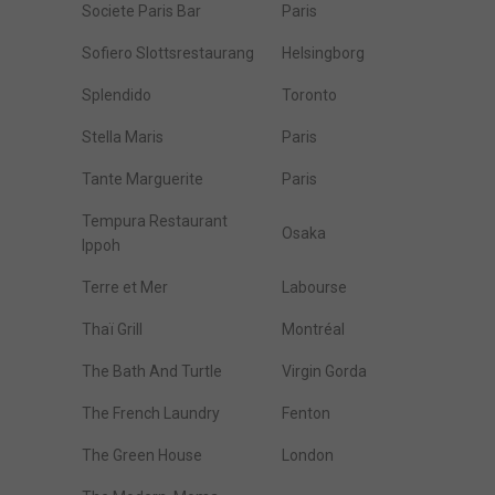
Societe Paris Bar
Paris
Sofiero Slottsrestaurang
Helsingborg
Splendido
Toronto
Stella Maris
Paris
Tante Marguerite
Paris
Tempura Restaurant
Osaka
Ippoh
Terre et Mer
Labourse
Thaï Grill
Montréal
The Bath And Turtle
Virgin Gorda
The French Laundry
Fenton
The Green House
London