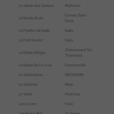
Le Jardin des Saveurs
Mulhouse
Estrees Saint
Le Moulin Brule
Denis
Le Pavillon de Bailly
Bailly
Le Petit Verdot
Paris
Chateauneuf Sur
Le Relais d'Aligre
Thymerais
Le Relais De La Croix
Ermenonville
Le Schetzahus
RIEDISHEIM
Le Scimmie
Milan
Le Vivier
Ploemeur
Leo Le Lion
Paris
Les Beaux Arts
Toulouse