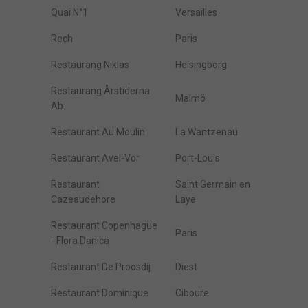
Quai N°1
Versailles
Rech
Paris
Restaurang Niklas
Helsingborg
Restaurang Årstiderna
Malmö
Ab.
Restaurant Au Moulin
La Wantzenau
Restaurant Avel-Vor
Port-Louis
Restaurant
Saint Germain en
Cazeaudehore
Laye
Restaurant Copenhague
Paris
- Flora Danica
Restaurant De Proosdij
Diest
Restaurant Dominique
Ciboure