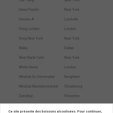
Tse-Yang
New York
Union Pacific
New York
Version A
Lunéville
Vong London
London
Vong New York
New York
Waka
Dallas
West Bank Café
New York
White Horse
London
Winstub Du Sommelier
Bergheim
Winstub Munsterstuewel
Strasbourg
Zanzibar
Princeton
Östarps Gästgivaregård
Blentarp
Ce site présente des boissons alcoolisées. Pour continuer,