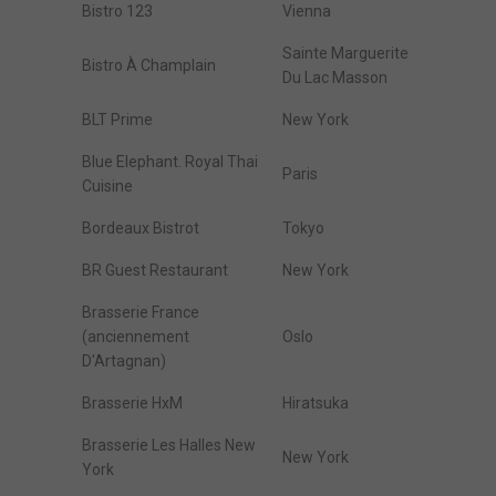
Bistro 123
Vienna
Sainte Marguerite
Bistro À Champlain
Du Lac Masson
BLT Prime
New York
Blue Elephant. Royal Thai
Paris
Cuisine
Bordeaux Bistrot
Tokyo
BR Guest Restaurant
New York
Brasserie France
(anciennement
Oslo
D'Artagnan)
Brasserie HxM
Hiratsuka
Brasserie Les Halles New
New York
York