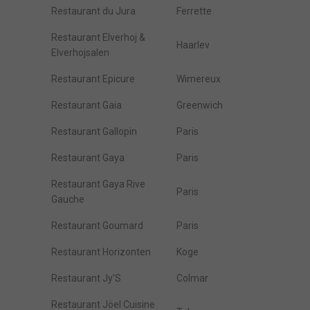
Restaurant du Jura
Ferrette
Restaurant Elverhoj &
Haarlev
Elverhojsalen
Restaurant Epicure
Wimereux
Restaurant Gaia
Greenwich
Restaurant Gallopin
Paris
Restaurant Gaya
Paris
Restaurant Gaya Rive
Paris
Gauche
Restaurant Goumard
Paris
Restaurant Horizonten
Koge
Restaurant Jy'S
Colmar
Restaurant Jöel Cuisine