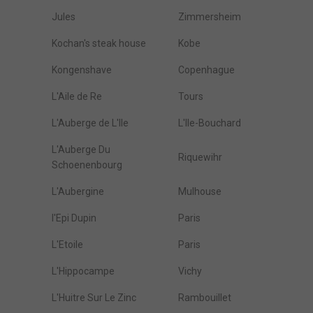
Jules
Zimmersheim
Kochan's steak house
Kobe
Kongenshave
Copenhague
L'Aile de Re
Tours
L'Auberge de L'Ile
L'Ile-Bouchard
L'Auberge Du
Riquewihr
Schoenenbourg
L'Aubergine
Mulhouse
l'Epi Dupin
Paris
L'Etoile
Paris
L'Hippocampe
Vichy
L'Huitre Sur Le Zinc
Rambouillet