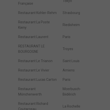
Tokyo
Française
Restaurant Kohler-Rehm
Strasbourg
Restaurant La Poste
Riedisheim
Kieny
Restaurant Laurent
Paris
RESTAURANT LE
Troyes
BOURGOGNE
Restaurant Le Trianon
Saint Louis
Restaurant Le Vivier
Amiens
Restaurant Lucas Carton
Paris
Restaurant
Mcerbusch-
Mönchenwerth
Biidêrich
Restaurant Richard
La Rochelle
Coutarceau