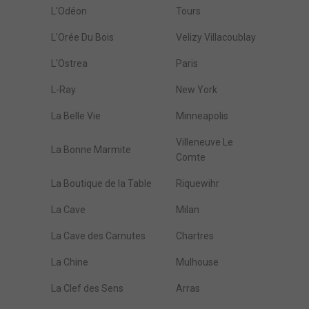
L'Odéon
Tours
L'Orée Du Bois
Velizy Villacoublay
L'Ostrea
Paris
L-Ray
New York
La Belle Vie
Minneapolis
Villeneuve Le
La Bonne Marmite
Comte
La Boutique de la Table
Riquewihr
La Cave
Milan
La Cave des Carnutes
Chartres
La Chine
Mulhouse
La Clef des Sens
Arras