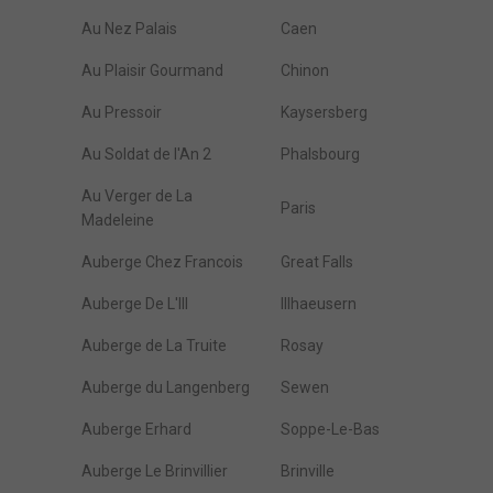
Au Nez Palais
Caen
Au Plaisir Gourmand
Chinon
Au Pressoir
Kaysersberg
Au Soldat de l'An 2
Phalsbourg
Au Verger de La
Paris
Madeleine
Auberge Chez Francois
Great Falls
Auberge De L'Ill
Illhaeusern
Auberge de La Truite
Rosay
Auberge du Langenberg
Sewen
Auberge Erhard
Soppe-Le-Bas
Auberge Le Brinvillier
Brinville