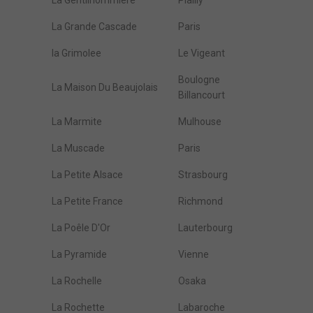
La Gentilhommière
Plailly
La Grande Cascade
Paris
la Grimolee
Le Vigeant
Boulogne
La Maison Du Beaujolais
Billancourt
La Marmite
Mulhouse
La Muscade
Paris
La Petite Alsace
Strasbourg
La Petite France
Richmond
La Poêle D'Or
Lauterbourg
La Pyramide
Vienne
La Rochelle
Osaka
La Rochette
Labaroche