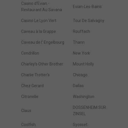
Casino d'Evian -
Evian-Les-Bains
Restaurant Au Savana
Casino Le Lyon Vert
Tour De Salvagny
Caveau à la Grappe
Rouffach
Caveau de l' Engelbourg
Thann
Cendrillon
New York
Charley's Other Brother
Mount Holly
Charlie Trotter's
Chicago
Chez Gerard
Dallas
Citronelle
Washington
DOSSENHEIM SUR
Claus
ZINSEL
Coolfish
Syosset