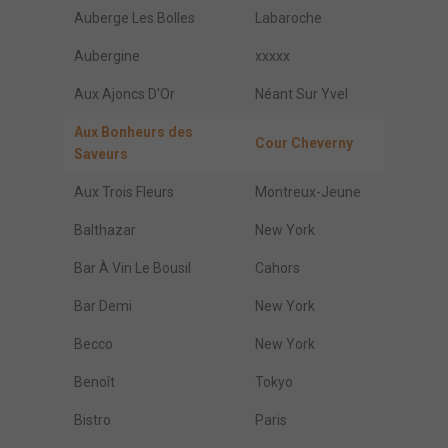
Auberge Les Bolles
Labaroche
Aubergine
xxxxx
Aux Ajoncs D'Or
Néant Sur Yvel
Aux Bonheurs des
Cour Cheverny
Saveurs
Aux Trois Fleurs
Montreux-Jeune
Balthazar
New York
Bar À Vin Le Bousil
Cahors
Bar Demi
New York
Becco
New York
Benoît
Tokyo
Bistro
Paris