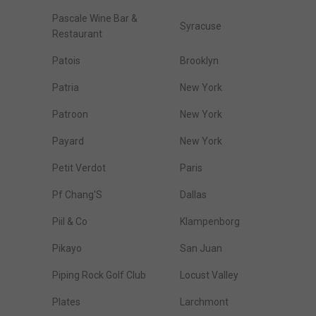
Pascale Wine Bar &
Syracuse
Restaurant
Patois
Brooklyn
Patria
New York
Patroon
New York
Payard
New York
Petit Verdot
Paris
Pf Chang'S
Dallas
Piil & Co
Klampenborg
Pikayo
San Juan
Piping Rock Golf Club
Locust Valley
Plates
Larchmont