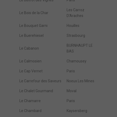
Le bistrot des Vignes
Paris
Les Carroz
Le Bois de la Char
D'Araches
Le Bouquet Garni
Houilles
Le Buerehiesel
Strasbourg
BURNHAUPT LE
Le Cabanon
BAS
Le Calmosien
Chamousey
Le Cap Vernet
Paris
Le Carrefour des Saveurs
Noeux Les Mines
Le Chalet Gourmand
Moval
Le Chamarre
Paris
Le Chambard
Kaysersberg