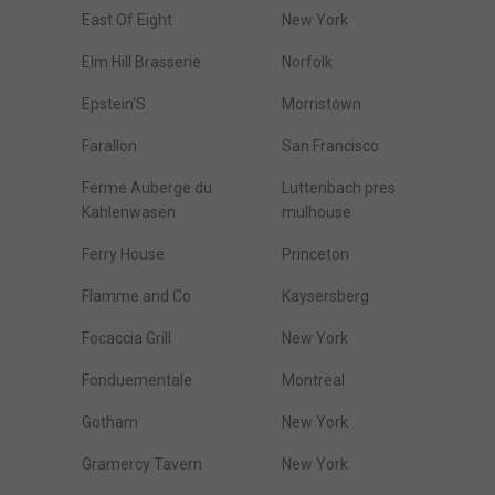
East Of Eight
New York
Elm Hill Brasserie
Norfolk
Epstein'S
Morristown
Farallon
San Francisco
Ferme Auberge du
Luttenbach pres
Kahlenwasen
mulhouse
Ferry House
Princeton
Flamme and Co
Kaysersberg
Focaccia Grill
New York
Fonduementale
Montreal
Gotham
New York
Gramercy Tavern
New York