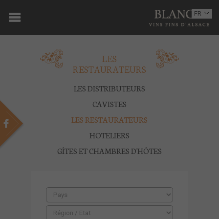
ACCUEIL
FR
EN
DOMAINE
LES
OENOTOURISME
RESTAURATEURS
VINS
LES DISTRIBUTEURS
BOUTIQUE
CAVISTES
LES RESTAURATEURS
MULTIMEDIA
HOTELIERS
PRESSE
GÎTES ET CHAMBRES D'HÔTES
PARTENAIRES
ACTUALITÉS
CONTACT