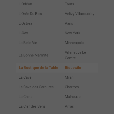
L'Odéon
Tours
L'Orée Du Bois
Velizy Villacoublay
L'Ostrea
Paris
L-Ray
New York
La Belle Vie
Minneapolis
Villeneuve Le
La Bonne Marmite
Comte
La Boutique de la Table
Riquewihr
La Cave
Milan
La Cave des Carnutes
Chartres
La Chine
Mulhouse
La Clef des Sens
Arras