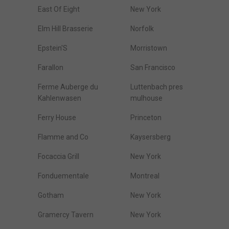
East Of Eight
New York
Elm Hill Brasserie
Norfolk
Epstein'S
Morristown
Farallon
San Francisco
Ferme Auberge du
Luttenbach pres
Kahlenwasen
mulhouse
Ferry House
Princeton
Flamme and Co
Kaysersberg
Focaccia Grill
New York
Fonduementale
Montreal
Gotham
New York
Gramercy Tavern
New York