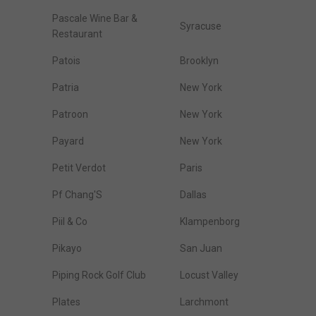
Pascale Wine Bar &
Syracuse
Restaurant
Patois
Brooklyn
Patria
New York
Patroon
New York
Payard
New York
Petit Verdot
Paris
Pf Chang'S
Dallas
Piil & Co
Klampenborg
Pikayo
San Juan
Piping Rock Golf Club
Locust Valley
Plates
Larchmont