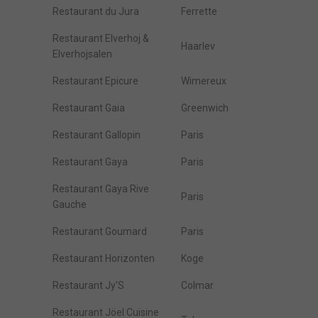
Restaurant du Jura
Ferrette
Restaurant Elverhoj &
Haarlev
Elverhojsalen
Restaurant Epicure
Wimereux
Restaurant Gaia
Greenwich
Restaurant Gallopin
Paris
Restaurant Gaya
Paris
Restaurant Gaya Rive
Paris
Gauche
Restaurant Goumard
Paris
Restaurant Horizonten
Koge
Restaurant Jy'S
Colmar
Restaurant Jöel Cuisine