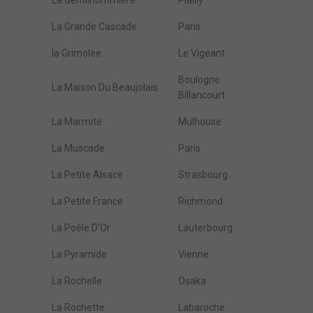
La Gentilhommière
Plailly
La Grande Cascade
Paris
la Grimolee
Le Vigeant
Boulogne
La Maison Du Beaujolais
Billancourt
La Marmite
Mulhouse
La Muscade
Paris
La Petite Alsace
Strasbourg
La Petite France
Richmond
La Poêle D'Or
Lauterbourg
La Pyramide
Vienne
La Rochelle
Osaka
La Rochette
Labaroche