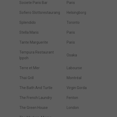
Societe Paris Bar
Paris
Sofiero Slottsrestaurang
Helsingborg
Splendido
Toronto
Stella Maris
Paris
Tante Marguerite
Paris
Tempura Restaurant
Osaka
Ippoh
Terre et Mer
Labourse
Thaï Grill
Montréal
The Bath And Turtle
Virgin Gorda
The French Laundry
Fenton
The Green House
London