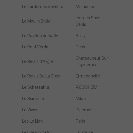
Le Jardin des Saveurs
Mulhouse
Estrees Saint
Le Moulin Brule
Denis
Le Pavillon de Bailly
Bailly
Le Petit Verdot
Paris
Chateauneuf Sur
Le Relais d'Aligre
Thymerais
Le Relais De La Croix
Ermenonville
Le Schetzahus
RIEDISHEIM
Le Scimmie
Milan
Le Vivier
Ploemeur
Leo Le Lion
Paris
Les Beaux Arts
Toulouse