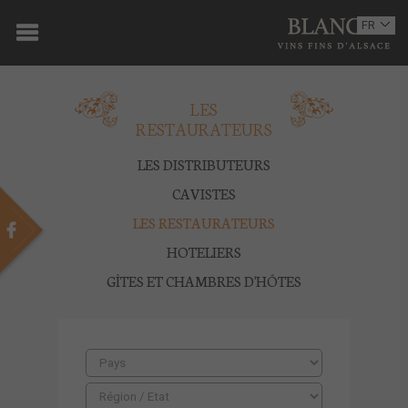
ACCUEIL
FR
EN
DOMAINE
LES
OENOTOURISME
RESTAURATEURS
VINS
LES DISTRIBUTEURS
BOUTIQUE
CAVISTES
LES RESTAURATEURS
MULTIMEDIA
HOTELIERS
PRESSE
GÎTES ET CHAMBRES D'HÔTES
PARTENAIRES
ACTUALITÉS
CONTACT