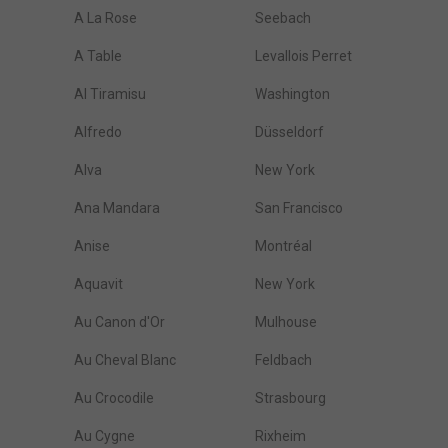
A La Rose
Seebach
A Table
Levallois Perret
Al Tiramisu
Washington
Alfredo
Düsseldorf
Alva
New York
Ana Mandara
San Francisco
Anise
Montréal
Aquavit
New York
Au Canon d'Or
Mulhouse
Au Cheval Blanc
Feldbach
Au Crocodile
Strasbourg
Au Cygne
Rixheim