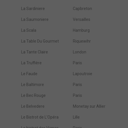
La Sardiniere
Capbreton
La Saumoniere
Versailles
La Scala
Hamburg
La Table Du Gourmet
Riquewihr
La Tante Claire
London
La Truffière
Paris
Le Faude
Lapoutroie
Le Baltimore
Paris
Le Bec Rouge
Paris
Le Belvedere
Monetay sur Allier
Le Bistrot de L'Opéra
Lille