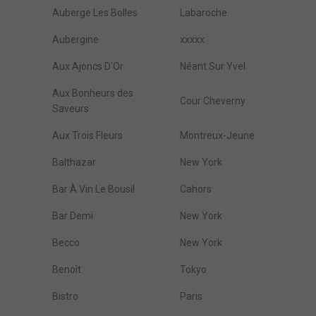
Auberge Les Bolles
Labaroche
Aubergine
xxxxx
Aux Ajoncs D'Or
Néant Sur Yvel
Aux Bonheurs des
Cour Cheverny
Saveurs
Aux Trois Fleurs
Montreux-Jeune
Balthazar
New York
Bar À Vin Le Bousil
Cahors
Bar Demi
New York
Becco
New York
Benoît
Tokyo
Bistro
Paris