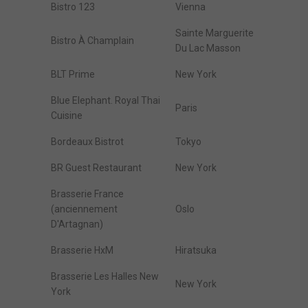
Bistro 123
Vienna
Sainte Marguerite
Bistro À Champlain
Du Lac Masson
BLT Prime
New York
Blue Elephant. Royal Thai
Paris
Cuisine
Bordeaux Bistrot
Tokyo
BR Guest Restaurant
New York
Brasserie France
(anciennement
Oslo
D'Artagnan)
Brasserie HxM
Hiratsuka
Brasserie Les Halles New
New York
York