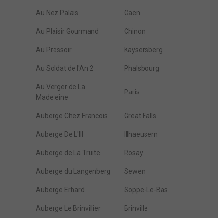
Au Nez Palais
Caen
Au Plaisir Gourmand
Chinon
Au Pressoir
Kaysersberg
Au Soldat de l'An 2
Phalsbourg
Au Verger de La
Paris
Madeleine
Auberge Chez Francois
Great Falls
Auberge De L'Ill
Illhaeusern
Auberge de La Truite
Rosay
Auberge du Langenberg
Sewen
Auberge Erhard
Soppe-Le-Bas
Auberge Le Brinvillier
Brinville