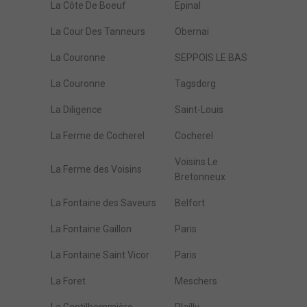
La Côte De Boeuf
Epinal
La Cour Des Tanneurs
Obernai
La Couronne
SEPPOIS LE BAS
La Couronne
Tagsdorg
La Diligence
Saint-Louis
La Ferme de Cocherel
Cocherel
Voisins Le
La Ferme des Voisins
Bretonneux
La Fontaine des Saveurs
Belfort
La Fontaine Gaillon
Paris
La Fontaine Saint Vicor
Paris
La Foret
Meschers