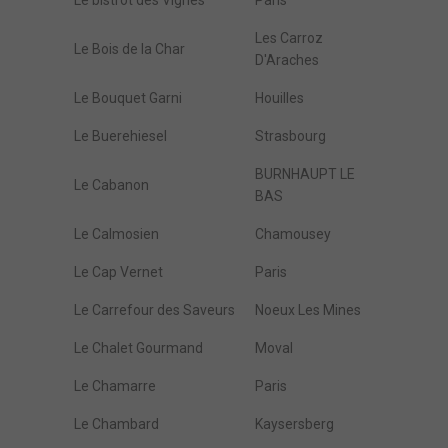
Le bistrot des Vignes
Paris
Les Carroz
Le Bois de la Char
D'Araches
Le Bouquet Garni
Houilles
Le Buerehiesel
Strasbourg
BURNHAUPT LE
Le Cabanon
BAS
Le Calmosien
Chamousey
Le Cap Vernet
Paris
Le Carrefour des Saveurs
Noeux Les Mines
Le Chalet Gourmand
Moval
Le Chamarre
Paris
Le Chambard
Kaysersberg