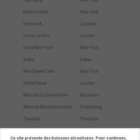
Tse-Yang
New York
Union Pacific
New York
Version A
Lunéville
Vong London
London
Vong New York
New York
Waka
Dallas
West Bank Café
New York
White Horse
London
Winstub Du Sommelier
Bergheim
Winstub Munsterstuewel
Strasbourg
Zanzibar
Princeton
Östarps Gästgivaregård
Blentarp
Ce site présente des boissons alcoolisées. Pour continuer,