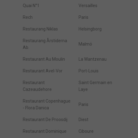
Quai N°1
Versailles
Rech
Paris
Restaurang Niklas
Helsingborg
Restaurang Årstiderna
Malmö
Ab.
Restaurant Au Moulin
La Wantzenau
Restaurant Avel-Vor
Port-Louis
Restaurant
Saint Germain en
Cazeaudehore
Laye
Restaurant Copenhague
Paris
- Flora Danica
Restaurant De Proosdij
Diest
Restaurant Dominique
Ciboure