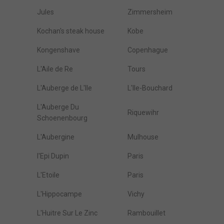
Jules
Zimmersheim
Kochan's steak house
Kobe
Kongenshave
Copenhague
L'Aile de Re
Tours
L'Auberge de L'Ile
L'Ile-Bouchard
L'Auberge Du
Riquewihr
Schoenenbourg
L'Aubergine
Mulhouse
l'Epi Dupin
Paris
L'Etoile
Paris
L'Hippocampe
Vichy
L'Huitre Sur Le Zinc
Rambouillet