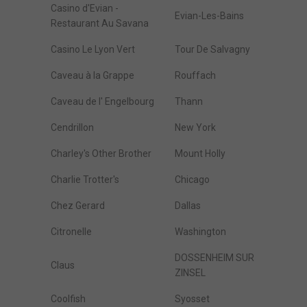
Casino d'Evian -
Evian-Les-Bains
Restaurant Au Savana
Casino Le Lyon Vert
Tour De Salvagny
Caveau à la Grappe
Rouffach
Caveau de l' Engelbourg
Thann
Cendrillon
New York
Charley's Other Brother
Mount Holly
Charlie Trotter's
Chicago
Chez Gerard
Dallas
Citronelle
Washington
DOSSENHEIM SUR
Claus
ZINSEL
Coolfish
Syosset