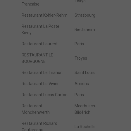
Tokyo
Française
Restaurant Kohler-Rehm
Strasbourg
Restaurant La Poste
Riedisheim
Kieny
Restaurant Laurent
Paris
RESTAURANT LE
Troyes
BOURGOGNE
Restaurant Le Trianon
Saint Louis
Restaurant Le Vivier
Amiens
Restaurant Lucas Carton
Paris
Restaurant
Mcerbusch-
Mönchenwerth
Biidêrich
Restaurant Richard
La Rochelle
Coutarceau