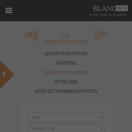
ACCUEIL
FR
EN
DOMAINE
LES
OENOTOURISME
RESTAURATEURS
VINS
LES DISTRIBUTEURS
BOUTIQUE
CAVISTES
LES RESTAURATEURS
MULTIMEDIA
HOTELIERS
PRESSE
GÎTES ET CHAMBRES D'HÔTES
PARTENAIRES
ACTUALITÉS
CONTACT