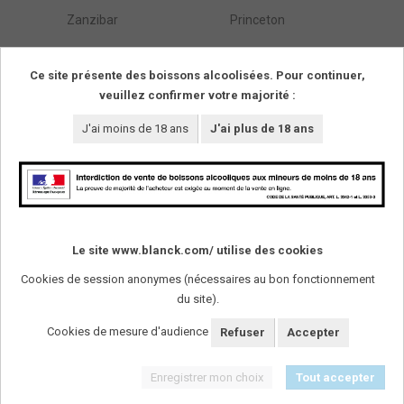
Zanzibar
Princeton
Östarps Gästgivaregård
Blentarp
Ce site présente des boissons alcoolisées. Pour continuer,
veuillez confirmer votre majorité :
Résultats de :
1
à
295
(parmi
295
trouvés)
Pages
1
J'ai moins de 18 ans
J'ai plus de 18 ans
SUIVEZ-NOUS !
Le site www.blanck.com/ utilise des cookies
Cookies de session anonymes (nécessaires au bon fonctionnement
L'abus d'alcool est dangereux pour la santï¿½. A
consommer avec modï¿½ration.
du site).
Cookies de mesure d'audience
Refuser
Accepter
Enregistrer mon choix
Tout accepter
Mentions légales
-
Plan du site