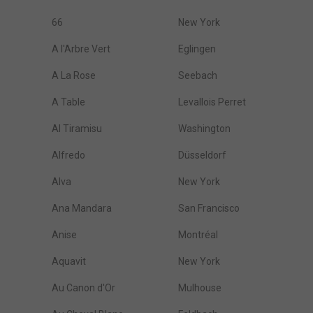
66
New York
A l'Arbre Vert
Eglingen
A La Rose
Seebach
A Table
Levallois Perret
Al Tiramisu
Washington
Alfredo
Düsseldorf
Alva
New York
Ana Mandara
San Francisco
Anise
Montréal
Aquavit
New York
Au Canon d'Or
Mulhouse