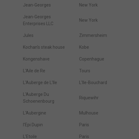
Jean-Georges
New York
Jean-Georges
New York
Enterprises LLC
Jules
Zimmersheim
Kochan's steak house
Kobe
Kongenshave
Copenhague
L'Aile de Re
Tours
L'Auberge de L'Ile
L'Ile-Bouchard
L'Auberge Du
Riquewihr
Schoenenbourg
L'Aubergine
Mulhouse
l'Epi Dupin
Paris
L'Etoile
Paris