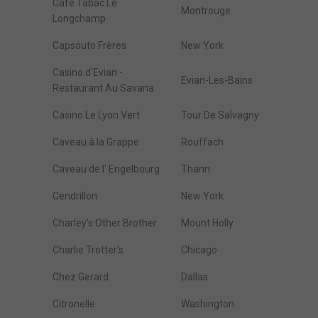
Cafe Tabac Le
Montrouge
Longchamp
Capsouto Frères
New York
Casino d'Evian -
Evian-Les-Bains
Restaurant Au Savana
Casino Le Lyon Vert
Tour De Salvagny
Caveau à la Grappe
Rouffach
Caveau de l' Engelbourg
Thann
Cendrillon
New York
Charley's Other Brother
Mount Holly
Charlie Trotter's
Chicago
Chez Gerard
Dallas
Citronelle
Washington