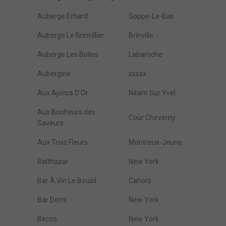
Auberge Erhard
Soppe-Le-Bas
Auberge Le Brinvillier
Brinville
Auberge Les Bolles
Labaroche
Aubergine
xxxxx
Aux Ajoncs D'Or
Néant Sur Yvel
Aux Bonheurs des
Cour Cheverny
Saveurs
Aux Trois Fleurs
Montreux-Jeune
Balthazar
New York
Bar À Vin Le Bousil
Cahors
Bar Demi
New York
Becco
New York