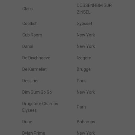
DOSSENHEIM SUR
Claus
ZINSEL
Coolfish
Syosset
Cub Room
New York
Danal
New York
De Dischhoeve
Izegem
De Karmeliet
Brugge
Dessirier
Paris
Dim Sum Go Go
New York
Drugstore Champs
Paris
Elysees
Dune
Bahamas
Dylan Prime
New York