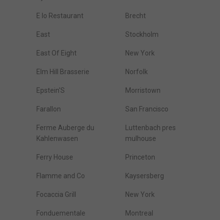
E Io Restaurant
Brecht
East
Stockholm
East Of Eight
New York
Elm Hill Brasserie
Norfolk
Epstein'S
Morristown
Farallon
San Francisco
Ferme Auberge du
Luttenbach pres
Kahlenwasen
mulhouse
Ferry House
Princeton
Flamme and Co
Kaysersberg
Focaccia Grill
New York
Fonduementale
Montreal