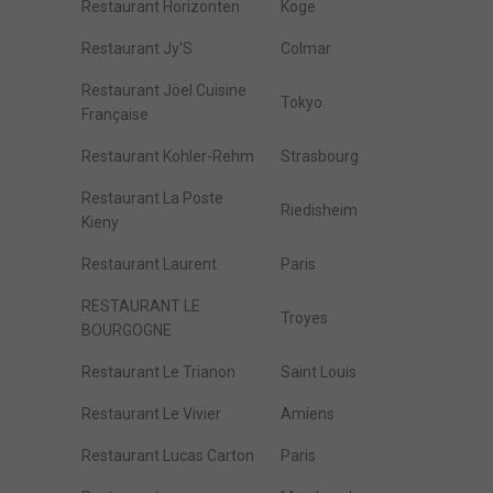
Restaurant Horizonten
Koge
Restaurant Jy'S
Colmar
Restaurant Jöel Cuisine
Tokyo
Française
Restaurant Kohler-Rehm
Strasbourg
Restaurant La Poste
Riedisheim
Kieny
Restaurant Laurent
Paris
RESTAURANT LE
Troyes
BOURGOGNE
Restaurant Le Trianon
Saint Louis
Restaurant Le Vivier
Amiens
Restaurant Lucas Carton
Paris