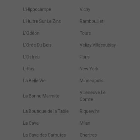
L'Hippocampe
Vichy
L'Huitre Sur Le Zinc
Rambouillet
L'Odéon
Tours
L'Orée Du Bois
Velizy Villacoublay
L'Ostrea
Paris
L-Ray
New York
La Belle Vie
Minneapolis
Villeneuve Le
La Bonne Marmite
Comte
La Boutique de la Table
Riquewihr
La Cave
Milan
La Cave des Carnutes
Chartres