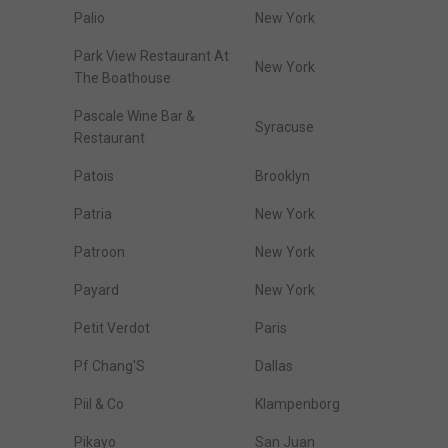
Palio
New York
Park View Restaurant At
New York
The Boathouse
Pascale Wine Bar &
Syracuse
Restaurant
Patois
Brooklyn
Patria
New York
Patroon
New York
Payard
New York
Petit Verdot
Paris
Pf Chang'S
Dallas
Piil & Co
Klampenborg
Pikayo
San Juan