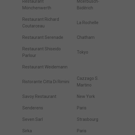
Restaurant
Mcerbusch-
Mönchenwerth
Biidêrich
Restaurant Richard
La Rochelle
Coutarceau
Restaurant Serenade
Chatham
Restaurant Shiseido
Tokyo
Parlour
Restaurant Weidemann
Cazzago S.
Ristorante Citta Di Rimini
Martino
Savoy Restaurant
New York
Senderens
Paris
Seven Sarl
Strasbourg
Sirka
Paris