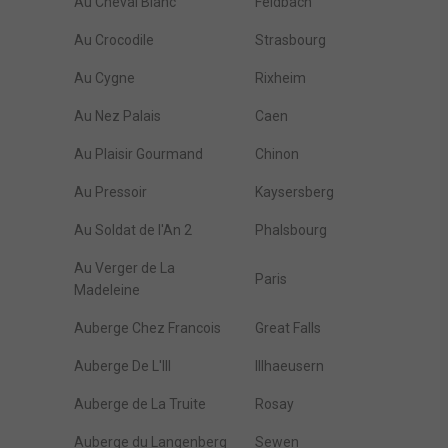
Au Cheval Blanc
Feldbach
Au Crocodile
Strasbourg
Au Cygne
Rixheim
Au Nez Palais
Caen
Au Plaisir Gourmand
Chinon
Au Pressoir
Kaysersberg
Au Soldat de l'An 2
Phalsbourg
Au Verger de La
Paris
Madeleine
Auberge Chez Francois
Great Falls
Auberge De L'Ill
Illhaeusern
Auberge de La Truite
Rosay
Auberge du Langenberg
Sewen