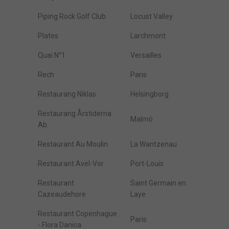
Piping Rock Golf Club
Locust Valley
Plates
Larchmont
Quai N°1
Versailles
Rech
Paris
Restaurang Niklas
Helsingborg
Restaurang Årstiderna
Malmö
Ab.
Restaurant Au Moulin
La Wantzenau
Restaurant Avel-Vor
Port-Louis
Restaurant
Saint Germain en
Cazeaudehore
Laye
Restaurant Copenhague
Paris
- Flora Danica