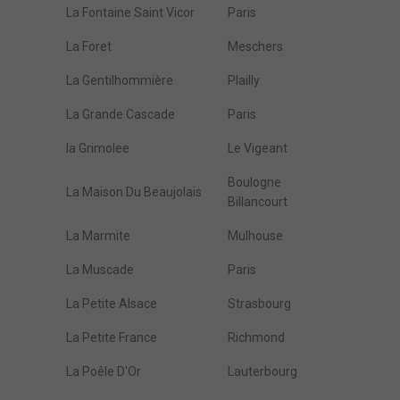
La Fontaine Saint Vicor
Paris
La Foret
Meschers
La Gentilhommière
Plailly
La Grande Cascade
Paris
la Grimolee
Le Vigeant
Boulogne
La Maison Du Beaujolais
Billancourt
La Marmite
Mulhouse
La Muscade
Paris
La Petite Alsace
Strasbourg
La Petite France
Richmond
La Poêle D'Or
Lauterbourg