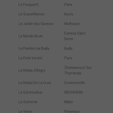
Le Fouquet's
Paris
Le Grand Manoir
Kyoto
Le Jardin des Saveurs
Mulhouse
Estrees Saint
Le Moulin Brule
Denis
Le Pavillon de Bailly
Bailly
Le Petit Verdot
Paris
Chateauneuf Sur
Le Relais d'Aligre
Thymerais
Le Relais De La Croix
Ermenonville
Le Schetzahus
RIEDISHEIM
Le Scimmie
Milan
Le Vivier
Ploemeur