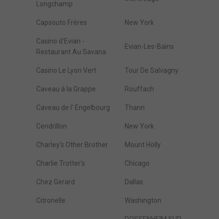
Longchamp
Capsouto Frères
New York
Casino d'Evian -
Evian-Les-Bains
Restaurant Au Savana
Casino Le Lyon Vert
Tour De Salvagny
Caveau à la Grappe
Rouffach
Caveau de l' Engelbourg
Thann
Cendrillon
New York
Charley's Other Brother
Mount Holly
Charlie Trotter's
Chicago
Chez Gerard
Dallas
Citronelle
Washington