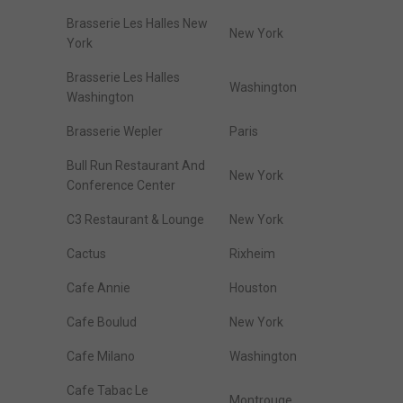
Brasserie Les Halles New
New York
York
Brasserie Les Halles
Washington
Washington
Brasserie Wepler
Paris
Bull Run Restaurant And
New York
Conference Center
C3 Restaurant & Lounge
New York
Cactus
Rixheim
Cafe Annie
Houston
Cafe Boulud
New York
Cafe Milano
Washington
Cafe Tabac Le
Montrouge