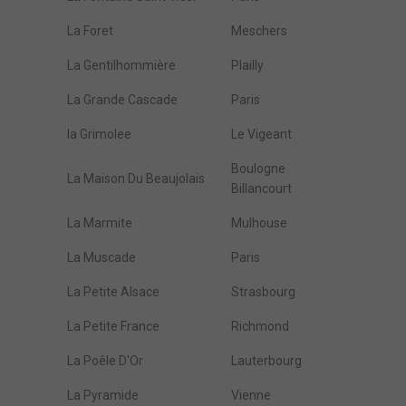
La Foret
Meschers
La Gentilhommière
Plailly
La Grande Cascade
Paris
la Grimolee
Le Vigeant
Boulogne
La Maison Du Beaujolais
Billancourt
La Marmite
Mulhouse
La Muscade
Paris
La Petite Alsace
Strasbourg
La Petite France
Richmond
La Poêle D'Or
Lauterbourg
La Pyramide
Vienne