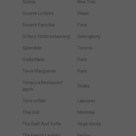
Sistina
New York
Societe Le Nôtre
Plaisir
Societe Paris Bar
Paris
Sofiero Slottsrestaurang
Helsingborg
Splendido
Toronto
Stella Maris
Paris
Tante Marguerite
Paris
Tempura Restaurant
Osaka
Ippoh
Terre et Mer
Labourse
Thaï Grill
Montréal
The Bath And Turtle
Virgin Gorda
The French Laundry
Fenton