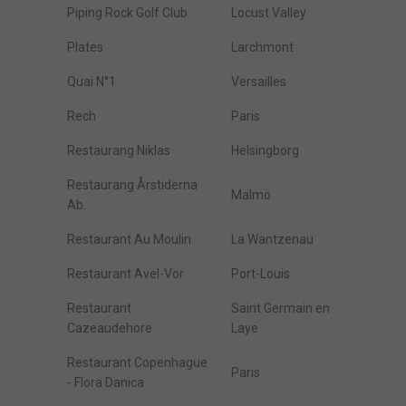
Piping Rock Golf Club
Locust Valley
Plates
Larchmont
Quai N°1
Versailles
Rech
Paris
Restaurang Niklas
Helsingborg
Restaurang Årstiderna
Malmö
Ab.
Restaurant Au Moulin
La Wantzenau
Restaurant Avel-Vor
Port-Louis
Restaurant
Saint Germain en
Cazeaudehore
Laye
Restaurant Copenhague
Paris
- Flora Danica