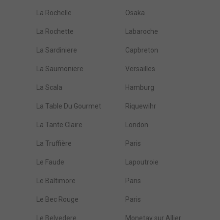
La Rochelle
Osaka
La Rochette
Labaroche
La Sardiniere
Capbreton
La Saumoniere
Versailles
La Scala
Hamburg
La Table Du Gourmet
Riquewihr
La Tante Claire
London
La Truffière
Paris
Le Faude
Lapoutroie
Le Baltimore
Paris
Le Bec Rouge
Paris
Le Belvedere
Monetay sur Allier