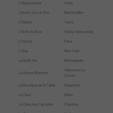
L'Hippocampe
Vichy
L'Huitre Sur Le Zinc
Rambouillet
L'Odéon
Tours
L'Orée Du Bois
Velizy Villacoublay
L'Ostrea
Paris
L-Ray
New York
La Belle Vie
Minneapolis
Villeneuve Le
La Bonne Marmite
Comte
La Boutique de la Table
Riquewihr
La Cave
Milan
La Cave des Carnutes
Chartres