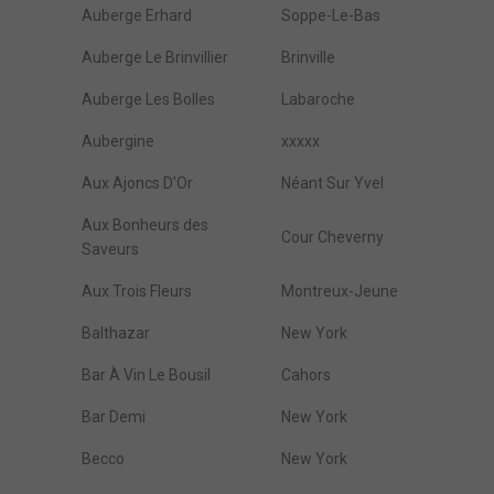
Auberge Erhard
Soppe-Le-Bas
Auberge Le Brinvillier
Brinville
Auberge Les Bolles
Labaroche
Aubergine
xxxxx
Aux Ajoncs D'Or
Néant Sur Yvel
Aux Bonheurs des
Cour Cheverny
Saveurs
Aux Trois Fleurs
Montreux-Jeune
Balthazar
New York
Bar À Vin Le Bousil
Cahors
Bar Demi
New York
Becco
New York