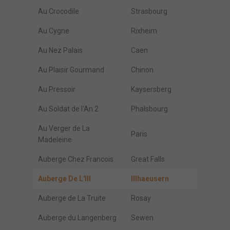
Au Crocodile
Strasbourg
Au Cygne
Rixheim
Au Nez Palais
Caen
Au Plaisir Gourmand
Chinon
Au Pressoir
Kaysersberg
Au Soldat de l'An 2
Phalsbourg
Au Verger de La
Paris
Madeleine
Auberge Chez Francois
Great Falls
Auberge De L'Ill
Illhaeusern
Auberge de La Truite
Rosay
Auberge du Langenberg
Sewen