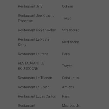
Restaurant Jy'S
Colmar
Restaurant Jöel Cuisine
Tokyo
Française
Restaurant Kohler-Rehm
Strasbourg
Restaurant La Poste
Riedisheim
Kieny
Restaurant Laurent
Paris
RESTAURANT LE
Troyes
BOURGOGNE
Restaurant Le Trianon
Saint Louis
Restaurant Le Vivier
Amiens
Restaurant Lucas Carton
Paris
Restaurant
Mcerbusch-