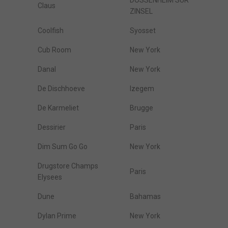
DOSSENHEIM SUR
Claus
ZINSEL
Coolfish
Syosset
Cub Room
New York
Danal
New York
De Dischhoeve
Izegem
De Karmeliet
Brugge
Dessirier
Paris
Dim Sum Go Go
New York
Drugstore Champs
Paris
Elysees
Dune
Bahamas
Dylan Prime
New York