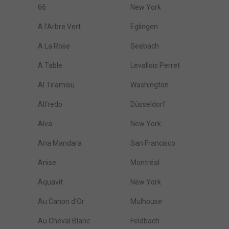
66
New York
A l'Arbre Vert
Eglingen
A La Rose
Seebach
A Table
Levallois Perret
Al Tiramisu
Washington
Alfredo
Düsseldorf
Alva
New York
Ana Mandara
San Francisco
Anise
Montréal
Aquavit
New York
Au Canon d'Or
Mulhouse
Au Cheval Blanc
Feldbach