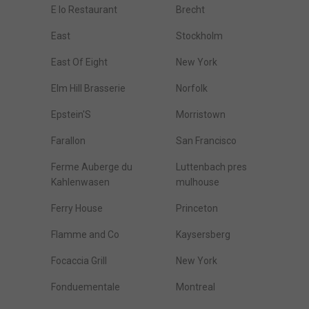
E Io Restaurant
Brecht
East
Stockholm
East Of Eight
New York
Elm Hill Brasserie
Norfolk
Epstein'S
Morristown
Farallon
San Francisco
Ferme Auberge du
Luttenbach pres
Kahlenwasen
mulhouse
Ferry House
Princeton
Flamme and Co
Kaysersberg
Focaccia Grill
New York
Fonduementale
Montreal