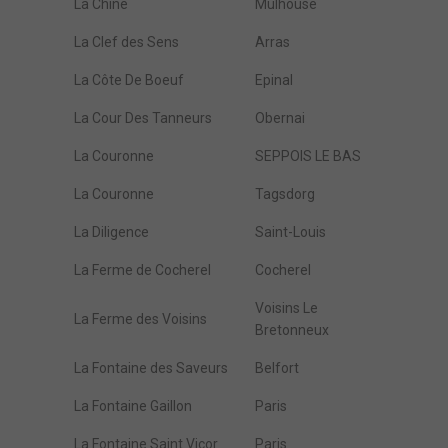
La Chine
Mulhouse
La Clef des Sens
Arras
La Côte De Boeuf
Epinal
La Cour Des Tanneurs
Obernai
La Couronne
SEPPOIS LE BAS
La Couronne
Tagsdorg
La Diligence
Saint-Louis
La Ferme de Cocherel
Cocherel
Voisins Le
La Ferme des Voisins
Bretonneux
La Fontaine des Saveurs
Belfort
La Fontaine Gaillon
Paris
La Fontaine Saint Vicor
Paris