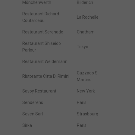
Mönchenwerth
Biidêrich
Restaurant Richard
La Rochelle
Coutarceau
Restaurant Serenade
Chatham
Restaurant Shiseido
Tokyo
Parlour
Restaurant Weidemann
Cazzago S.
Ristorante Citta Di Rimini
Martino
Savoy Restaurant
New York
Senderens
Paris
Seven Sarl
Strasbourg
Sirka
Paris