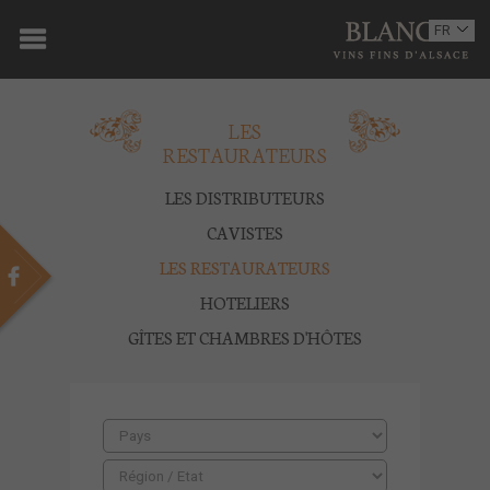
ACCUEIL
FR
EN
DOMAINE
LES
OENOTOURISME
RESTAURATEURS
VINS
LES DISTRIBUTEURS
BOUTIQUE
CAVISTES
LES RESTAURATEURS
MULTIMEDIA
HOTELIERS
PRESSE
GÎTES ET CHAMBRES D'HÔTES
PARTENAIRES
ACTUALITÉS
CONTACT