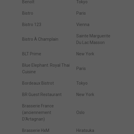
Benoît
Tokyo
Bistro
Paris
Bistro 123
Vienna
Sainte Marguerite
Bistro À Champlain
Du Lac Masson
BLT Prime
New York
Blue Elephant. Royal Thai
Paris
Cuisine
Bordeaux Bistrot
Tokyo
BR Guest Restaurant
New York
Brasserie France
(anciennement
Oslo
D'Artagnan)
Brasserie HxM
Hiratsuka