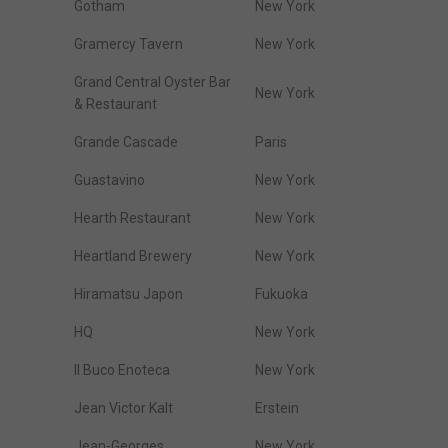
Gotham
New York
Gramercy Tavern
New York
Grand Central Oyster Bar
New York
& Restaurant
Grande Cascade
Paris
Guastavino
New York
Hearth Restaurant
New York
Heartland Brewery
New York
Hiramatsu Japon
Fukuoka
HQ
New York
Il Buco Enoteca
New York
Jean Victor Kalt
Erstein
Jean-Georges
New York