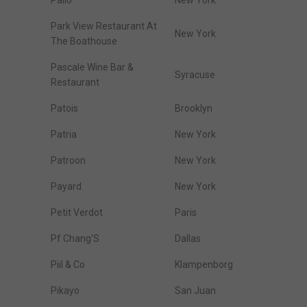
Palio
New York
Park View Restaurant At
New York
The Boathouse
Pascale Wine Bar &
Syracuse
Restaurant
Patois
Brooklyn
Patria
New York
Patroon
New York
Payard
New York
Petit Verdot
Paris
Pf Chang'S
Dallas
Piil & Co
Klampenborg
Pikayo
San Juan