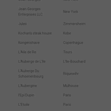
Jean-Georges
New York
Enterprises LLC
Jules
Zimmersheim
Kochan's steak house
Kobe
Kongenshave
Copenhague
L'Aile de Re
Tours
L'Auberge de L'Ile
L'Ile-Bouchard
L'Auberge Du
Riquewihr
Schoenenbourg
L'Aubergine
Mulhouse
l'Epi Dupin
Paris
L'Etoile
Paris