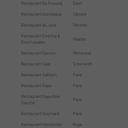
Restaurant De Proosdij
Diest
Restaurant Dominique
Ciboure
Restaurant du Jura
Ferrette
Restaurant Elverhoj &
Haarlev
Elverhojsalen
Restaurant Epicure
Wimereux
Restaurant Gaia
Greenwich
Restaurant Gallopin
Paris
Restaurant Gaya
Paris
Restaurant Gaya Rive
Paris
Gauche
Restaurant Goumard
Paris
Restaurant Horizonten
Koge