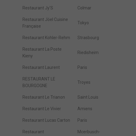
Restaurant Jy'S
Colmar
Restaurant Jöel Cuisine
Tokyo
Française
Restaurant Kohler-Rehm
Strasbourg
Restaurant La Poste
Riedisheim
Kieny
Restaurant Laurent
Paris
RESTAURANT LE
Troyes
BOURGOGNE
Restaurant Le Trianon
Saint Louis
Restaurant Le Vivier
Amiens
Restaurant Lucas Carton
Paris
Restaurant
Mcerbusch-