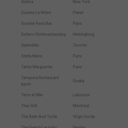
Sistina
New York
Societe Le Nôtre
Plaisir
Societe Paris Bar
Paris
Sofiero Slottsrestaurang
Helsingborg
Splendido
Toronto
Stella Maris
Paris
Tante Marguerite
Paris
Tempura Restaurant
Osaka
Ippoh
Terre et Mer
Labourse
Thaï Grill
Montréal
The Bath And Turtle
Virgin Gorda
The French Laundry
Fenton