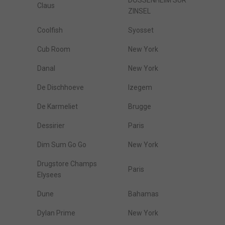
DOSSENHEIM SUR
Claus
ZINSEL
Coolfish
Syosset
Cub Room
New York
Danal
New York
De Dischhoeve
Izegem
De Karmeliet
Brugge
Dessirier
Paris
Dim Sum Go Go
New York
Drugstore Champs
Paris
Elysees
Dune
Bahamas
Dylan Prime
New York