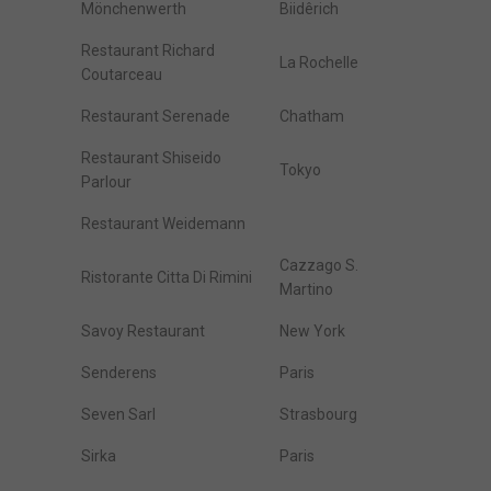
Mönchenwerth
Biidêrich
Restaurant Richard
La Rochelle
Coutarceau
Restaurant Serenade
Chatham
Restaurant Shiseido
Tokyo
Parlour
Restaurant Weidemann
Cazzago S.
Ristorante Citta Di Rimini
Martino
Savoy Restaurant
New York
Senderens
Paris
Seven Sarl
Strasbourg
Sirka
Paris