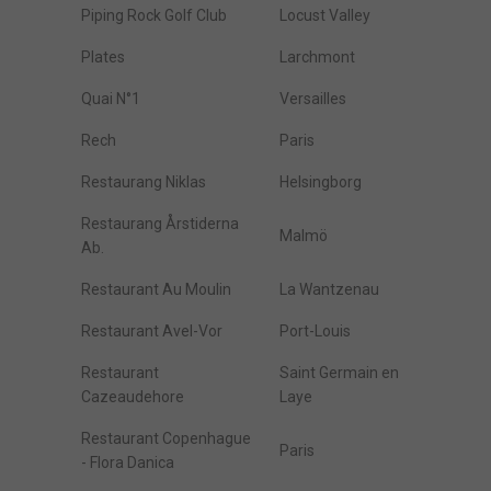
Piping Rock Golf Club
Locust Valley
Plates
Larchmont
Quai N°1
Versailles
Rech
Paris
Restaurang Niklas
Helsingborg
Restaurang Årstiderna
Malmö
Ab.
Restaurant Au Moulin
La Wantzenau
Restaurant Avel-Vor
Port-Louis
Restaurant
Saint Germain en
Cazeaudehore
Laye
Restaurant Copenhague
Paris
- Flora Danica