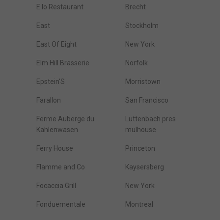
E Io Restaurant
Brecht
East
Stockholm
East Of Eight
New York
Elm Hill Brasserie
Norfolk
Epstein'S
Morristown
Farallon
San Francisco
Ferme Auberge du
Luttenbach pres
Kahlenwasen
mulhouse
Ferry House
Princeton
Flamme and Co
Kaysersberg
Focaccia Grill
New York
Fonduementale
Montreal