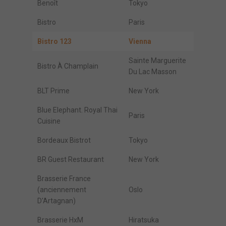
Benoît
Tokyo
Bistro
Paris
Bistro 123
Vienna
Sainte Marguerite
Bistro À Champlain
Du Lac Masson
BLT Prime
New York
Blue Elephant. Royal Thai
Paris
Cuisine
Bordeaux Bistrot
Tokyo
BR Guest Restaurant
New York
Brasserie France
(anciennement
Oslo
D'Artagnan)
Brasserie HxM
Hiratsuka