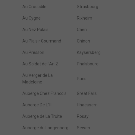
Au Crocodile
Strasbourg
Au Cygne
Rixheim
Au Nez Palais
Caen
Au Plaisir Gourmand
Chinon
Au Pressoir
Kaysersberg
Au Soldat de l'An 2
Phalsbourg
Au Verger de La
Paris
Madeleine
Auberge Chez Francois
Great Falls
Auberge De L'Ill
Illhaeusern
Auberge de La Truite
Rosay
Auberge du Langenberg
Sewen