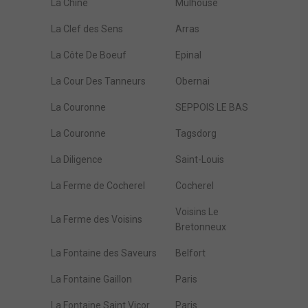
La Chine
Mulhouse
La Clef des Sens
Arras
La Côte De Boeuf
Epinal
La Cour Des Tanneurs
Obernai
La Couronne
SEPPOIS LE BAS
La Couronne
Tagsdorg
La Diligence
Saint-Louis
La Ferme de Cocherel
Cocherel
Voisins Le
La Ferme des Voisins
Bretonneux
La Fontaine des Saveurs
Belfort
La Fontaine Gaillon
Paris
La Fontaine Saint Vicor
Paris