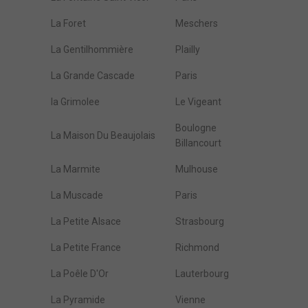
La Foret
Meschers
La Gentilhommière
Plailly
La Grande Cascade
Paris
la Grimolee
Le Vigeant
Boulogne
La Maison Du Beaujolais
Billancourt
La Marmite
Mulhouse
La Muscade
Paris
La Petite Alsace
Strasbourg
La Petite France
Richmond
La Poêle D'Or
Lauterbourg
La Pyramide
Vienne