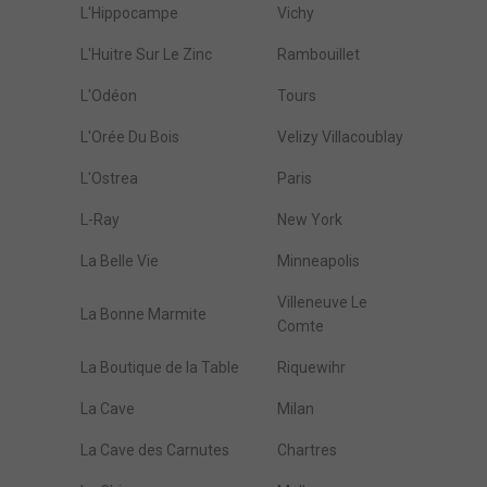
L'Hippocampe
Vichy
L'Huitre Sur Le Zinc
Rambouillet
L'Odéon
Tours
L'Orée Du Bois
Velizy Villacoublay
L'Ostrea
Paris
L-Ray
New York
La Belle Vie
Minneapolis
Villeneuve Le
La Bonne Marmite
Comte
La Boutique de la Table
Riquewihr
La Cave
Milan
La Cave des Carnutes
Chartres