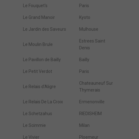
Le Fouquet's
Paris
Le Grand Manoir
Kyoto
Le Jardin des Saveurs
Mulhouse
Estrees Saint
Le Moulin Brule
Denis
Le Pavillon de Bailly
Bailly
Le Petit Verdot
Paris
Chateauneuf Sur
Le Relais d'Aligre
Thymerais
Le Relais De La Croix
Ermenonville
Le Schetzahus
RIEDISHEIM
Le Scimmie
Milan
Le Vivier
Ploemeur