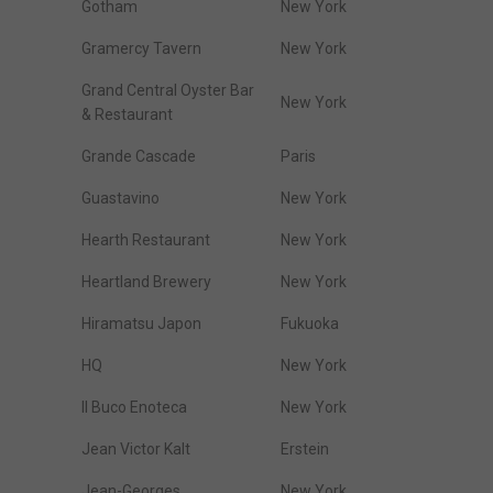
Gotham
New York
Gramercy Tavern
New York
Grand Central Oyster Bar
New York
& Restaurant
Grande Cascade
Paris
Guastavino
New York
Hearth Restaurant
New York
Heartland Brewery
New York
Hiramatsu Japon
Fukuoka
HQ
New York
Il Buco Enoteca
New York
Jean Victor Kalt
Erstein
Jean-Georges
New York