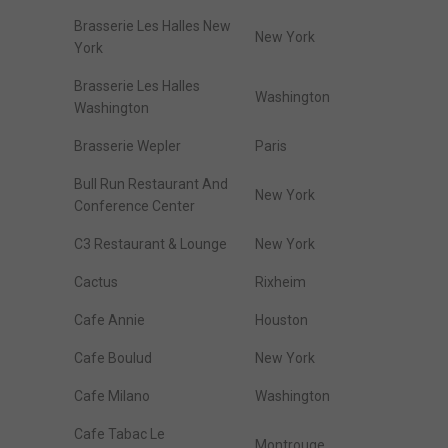
Brasserie Les Halles New
New York
York
Brasserie Les Halles
Washington
Washington
Brasserie Wepler
Paris
Bull Run Restaurant And
New York
Conference Center
C3 Restaurant & Lounge
New York
Cactus
Rixheim
Cafe Annie
Houston
Cafe Boulud
New York
Cafe Milano
Washington
Cafe Tabac Le
Montrouge