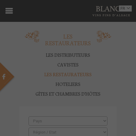
ACCUEIL
FR
EN
DOMAINE
LES
OENOTOURISME
RESTAURATEURS
VINS
LES DISTRIBUTEURS
BOUTIQUE
CAVISTES
LES RESTAURATEURS
MULTIMEDIA
HOTELIERS
PRESSE
GÎTES ET CHAMBRES D'HÔTES
PARTENAIRES
ACTUALITÉS
CONTACT