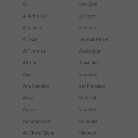
66
New York
A l'Arbre Vert
Eglingen
A La Rose
Seebach
A Table
Levallois Perret
Al Tiramisu
Washington
Alfredo
Düsseldorf
Alva
New York
Ana Mandara
San Francisco
Anise
Montréal
Aquavit
New York
Au Canon d'Or
Mulhouse
Au Cheval Blanc
Feldbach