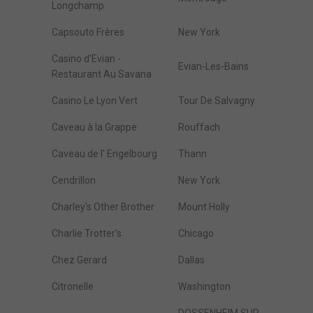
Longchamp
Capsouto Frères
New York
Casino d'Evian -
Evian-Les-Bains
Restaurant Au Savana
Casino Le Lyon Vert
Tour De Salvagny
Caveau à la Grappe
Rouffach
Caveau de l' Engelbourg
Thann
Cendrillon
New York
Charley's Other Brother
Mount Holly
Charlie Trotter's
Chicago
Chez Gerard
Dallas
Citronelle
Washington