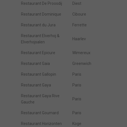
Restaurant De Proosdij
Diest
Restaurant Dominique
Ciboure
Restaurant du Jura
Ferrette
Restaurant Elverhoj &
Haarlev
Elverhojsalen
Restaurant Epicure
Wimereux
Restaurant Gaia
Greenwich
Restaurant Gallopin
Paris
Restaurant Gaya
Paris
Restaurant Gaya Rive
Paris
Gauche
Restaurant Goumard
Paris
Restaurant Horizonten
Koge