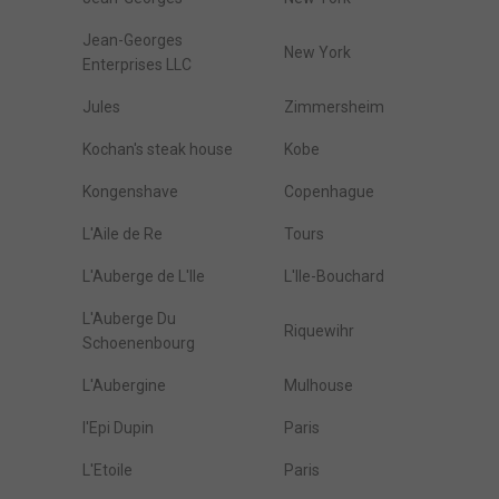
Jean-Georges
New York
Enterprises LLC
Jules
Zimmersheim
Kochan's steak house
Kobe
Kongenshave
Copenhague
L'Aile de Re
Tours
L'Auberge de L'Ile
L'Ile-Bouchard
L'Auberge Du
Riquewihr
Schoenenbourg
L'Aubergine
Mulhouse
l'Epi Dupin
Paris
L'Etoile
Paris