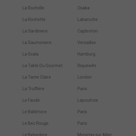
La Rochelle
Osaka
La Rochette
Labaroche
La Sardiniere
Capbreton
La Saumoniere
Versailles
La Scala
Hamburg
La Table Du Gourmet
Riquewihr
La Tante Claire
London
La Truffière
Paris
Le Faude
Lapoutroie
Le Baltimore
Paris
Le Bec Rouge
Paris
Le Belvedere
Monetay sur Allier