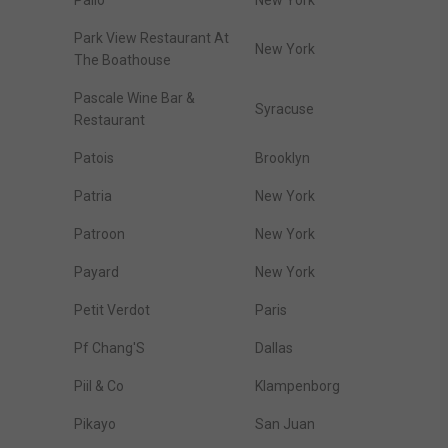
Palio
New York
Park View Restaurant At
New York
The Boathouse
Pascale Wine Bar &
Syracuse
Restaurant
Patois
Brooklyn
Patria
New York
Patroon
New York
Payard
New York
Petit Verdot
Paris
Pf Chang'S
Dallas
Piil & Co
Klampenborg
Pikayo
San Juan