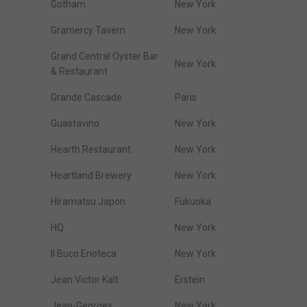
Gotham
New York
Gramercy Tavern
New York
Grand Central Oyster Bar
New York
& Restaurant
Grande Cascade
Paris
Guastavino
New York
Hearth Restaurant
New York
Heartland Brewery
New York
Hiramatsu Japon
Fukuoka
HQ
New York
Il Buco Enoteca
New York
Jean Victor Kalt
Erstein
Jean-Georges
New York