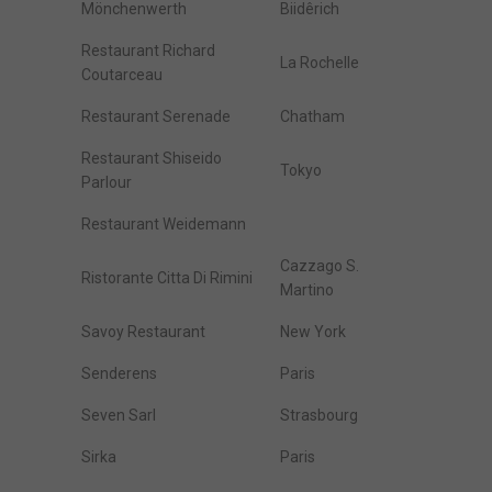
Mönchenwerth
Biidêrich
Restaurant Richard
La Rochelle
Coutarceau
Restaurant Serenade
Chatham
Restaurant Shiseido
Tokyo
Parlour
Restaurant Weidemann
Cazzago S.
Ristorante Citta Di Rimini
Martino
Savoy Restaurant
New York
Senderens
Paris
Seven Sarl
Strasbourg
Sirka
Paris