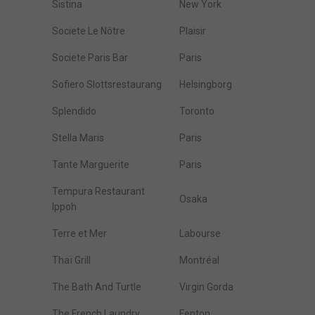
Sistina
New York
Societe Le Nôtre
Plaisir
Societe Paris Bar
Paris
Sofiero Slottsrestaurang
Helsingborg
Splendido
Toronto
Stella Maris
Paris
Tante Marguerite
Paris
Tempura Restaurant
Osaka
Ippoh
Terre et Mer
Labourse
Thaï Grill
Montréal
The Bath And Turtle
Virgin Gorda
The French Laundry
Fenton