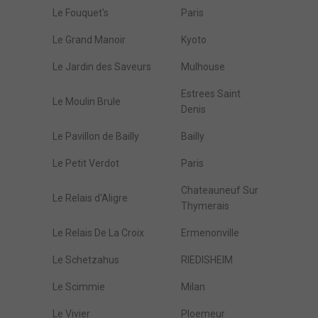
Le Fouquet's
Paris
Le Grand Manoir
Kyoto
Le Jardin des Saveurs
Mulhouse
Estrees Saint
Le Moulin Brule
Denis
Le Pavillon de Bailly
Bailly
Le Petit Verdot
Paris
Chateauneuf Sur
Le Relais d'Aligre
Thymerais
Le Relais De La Croix
Ermenonville
Le Schetzahus
RIEDISHEIM
Le Scimmie
Milan
Le Vivier
Ploemeur