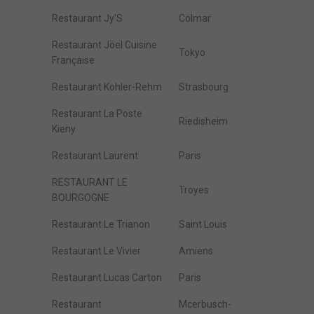
Restaurant Jy'S
Colmar
Restaurant Jöel Cuisine
Tokyo
Française
Restaurant Kohler-Rehm
Strasbourg
Restaurant La Poste
Riedisheim
Kieny
Restaurant Laurent
Paris
RESTAURANT LE
Troyes
BOURGOGNE
Restaurant Le Trianon
Saint Louis
Restaurant Le Vivier
Amiens
Restaurant Lucas Carton
Paris
Restaurant
Mcerbusch-