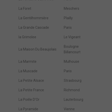
La Foret
Meschers
La Gentilhommière
Plailly
La Grande Cascade
Paris
la Grimolee
Le Vigeant
Boulogne
La Maison Du Beaujolais
Billancourt
La Marmite
Mulhouse
La Muscade
Paris
La Petite Alsace
Strasbourg
La Petite France
Richmond
La Poêle D'Or
Lauterbourg
La Pyramide
Vienne