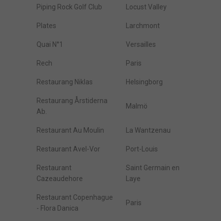
Piping Rock Golf Club
Locust Valley
Plates
Larchmont
Quai N°1
Versailles
Rech
Paris
Restaurang Niklas
Helsingborg
Restaurang Årstiderna
Malmö
Ab.
Restaurant Au Moulin
La Wantzenau
Restaurant Avel-Vor
Port-Louis
Restaurant
Saint Germain en
Cazeaudehore
Laye
Restaurant Copenhague
Paris
- Flora Danica