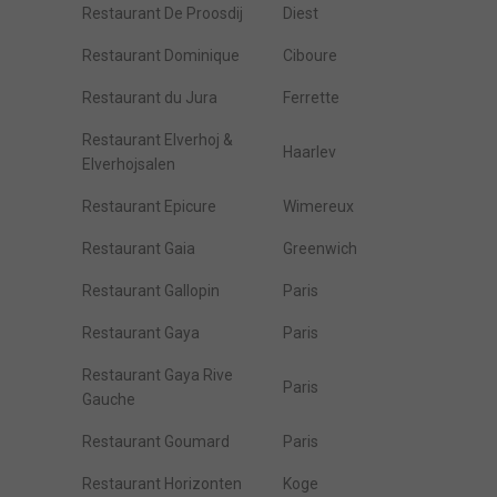
Restaurant De Proosdij
Diest
Restaurant Dominique
Ciboure
Restaurant du Jura
Ferrette
Restaurant Elverhoj &
Haarlev
Elverhojsalen
Restaurant Epicure
Wimereux
Restaurant Gaia
Greenwich
Restaurant Gallopin
Paris
Restaurant Gaya
Paris
Restaurant Gaya Rive
Paris
Gauche
Restaurant Goumard
Paris
Restaurant Horizonten
Koge