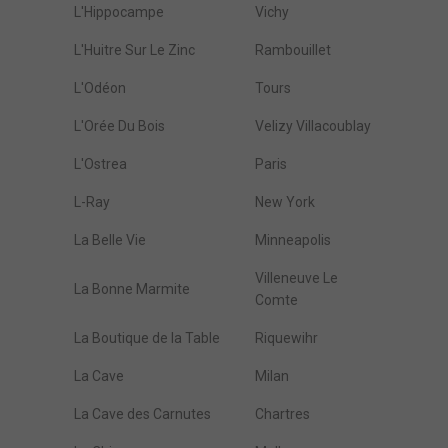
L'Hippocampe
Vichy
L'Huitre Sur Le Zinc
Rambouillet
L'Odéon
Tours
L'Orée Du Bois
Velizy Villacoublay
L'Ostrea
Paris
L-Ray
New York
La Belle Vie
Minneapolis
Villeneuve Le
La Bonne Marmite
Comte
La Boutique de la Table
Riquewihr
La Cave
Milan
La Cave des Carnutes
Chartres