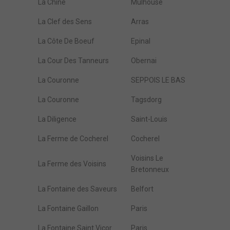
La Chine
Mulhouse
La Clef des Sens
Arras
La Côte De Boeuf
Epinal
La Cour Des Tanneurs
Obernai
La Couronne
SEPPOIS LE BAS
La Couronne
Tagsdorg
La Diligence
Saint-Louis
La Ferme de Cocherel
Cocherel
Voisins Le
La Ferme des Voisins
Bretonneux
La Fontaine des Saveurs
Belfort
La Fontaine Gaillon
Paris
La Fontaine Saint Vicor
Paris