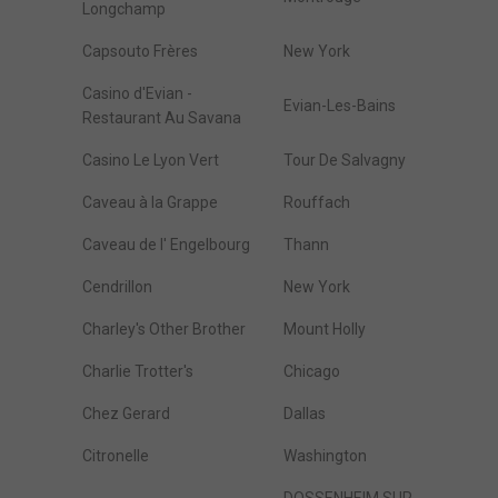
Longchamp
Capsouto Frères
New York
Casino d'Evian -
Evian-Les-Bains
Restaurant Au Savana
Casino Le Lyon Vert
Tour De Salvagny
Caveau à la Grappe
Rouffach
Caveau de l' Engelbourg
Thann
Cendrillon
New York
Charley's Other Brother
Mount Holly
Charlie Trotter's
Chicago
Chez Gerard
Dallas
Citronelle
Washington