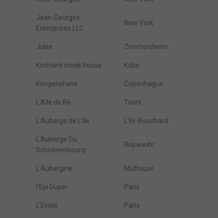
Jean-Georges
New York
Enterprises LLC
Jules
Zimmersheim
Kochan's steak house
Kobe
Kongenshave
Copenhague
L'Aile de Re
Tours
L'Auberge de L'Ile
L'Ile-Bouchard
L'Auberge Du
Riquewihr
Schoenenbourg
L'Aubergine
Mulhouse
l'Epi Dupin
Paris
L'Etoile
Paris