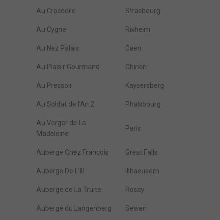
Au Crocodile
Strasbourg
Au Cygne
Rixheim
Au Nez Palais
Caen
Au Plaisir Gourmand
Chinon
Au Pressoir
Kaysersberg
Au Soldat de l'An 2
Phalsbourg
Au Verger de La
Paris
Madeleine
Auberge Chez Francois
Great Falls
Auberge De L'Ill
Illhaeusern
Auberge de La Truite
Rosay
Auberge du Langenberg
Sewen