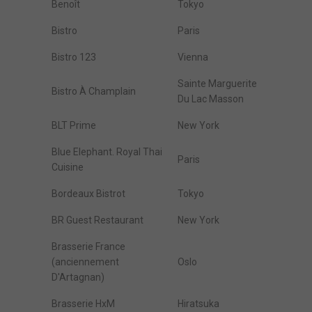
Benoît
Tokyo
Bistro
Paris
Bistro 123
Vienna
Sainte Marguerite
Bistro À Champlain
Du Lac Masson
BLT Prime
New York
Blue Elephant. Royal Thai
Paris
Cuisine
Bordeaux Bistrot
Tokyo
BR Guest Restaurant
New York
Brasserie France
(anciennement
Oslo
D'Artagnan)
Brasserie HxM
Hiratsuka