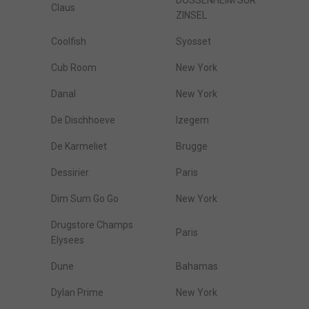
DOSSENHEIM SUR
Claus
ZINSEL
Coolfish
Syosset
Cub Room
New York
Danal
New York
De Dischhoeve
Izegem
De Karmeliet
Brugge
Dessirier
Paris
Dim Sum Go Go
New York
Drugstore Champs
Paris
Elysees
Dune
Bahamas
Dylan Prime
New York