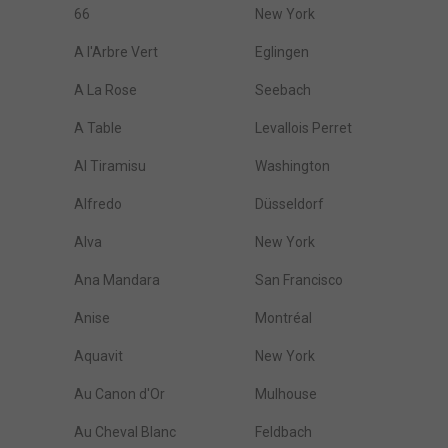
66
New York
A l'Arbre Vert
Eglingen
A La Rose
Seebach
A Table
Levallois Perret
Al Tiramisu
Washington
Alfredo
Düsseldorf
Alva
New York
Ana Mandara
San Francisco
Anise
Montréal
Aquavit
New York
Au Canon d'Or
Mulhouse
Au Cheval Blanc
Feldbach