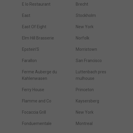
E Io Restaurant
Brecht
East
Stockholm
East Of Eight
New York
Elm Hill Brasserie
Norfolk
Epstein'S
Morristown
Farallon
San Francisco
Ferme Auberge du
Luttenbach pres
Kahlenwasen
mulhouse
Ferry House
Princeton
Flamme and Co
Kaysersberg
Focaccia Grill
New York
Fonduementale
Montreal