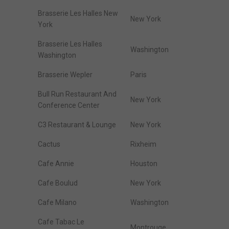
Brasserie Les Halles New
New York
York
Brasserie Les Halles
Washington
Washington
Brasserie Wepler
Paris
Bull Run Restaurant And
New York
Conference Center
C3 Restaurant & Lounge
New York
Cactus
Rixheim
Cafe Annie
Houston
Cafe Boulud
New York
Cafe Milano
Washington
Cafe Tabac Le
Montrouge