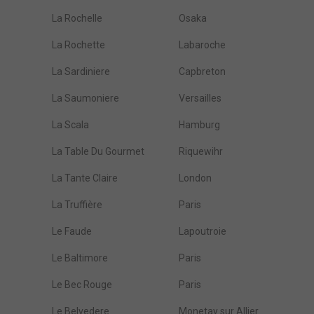
La Rochelle
Osaka
La Rochette
Labaroche
La Sardiniere
Capbreton
La Saumoniere
Versailles
La Scala
Hamburg
La Table Du Gourmet
Riquewihr
La Tante Claire
London
La Truffière
Paris
Le Faude
Lapoutroie
Le Baltimore
Paris
Le Bec Rouge
Paris
Le Belvedere
Monetay sur Allier