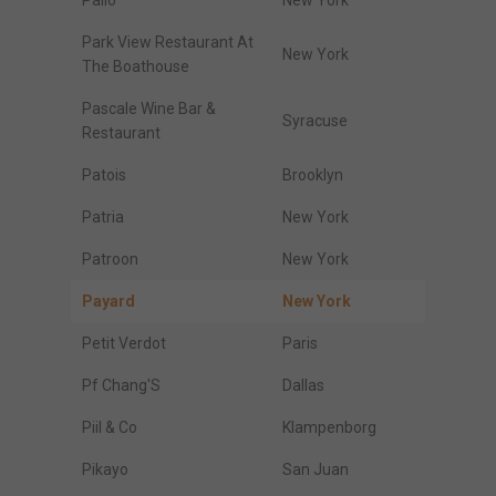
Palio
New York
Park View Restaurant At
New York
The Boathouse
Pascale Wine Bar &
Syracuse
Restaurant
Patois
Brooklyn
Patria
New York
Patroon
New York
Payard
New York
Petit Verdot
Paris
Pf Chang'S
Dallas
Piil & Co
Klampenborg
Pikayo
San Juan