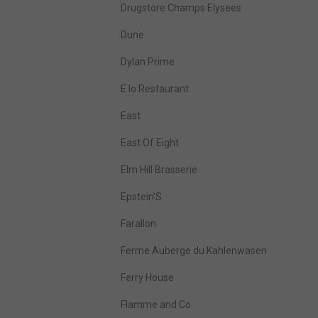
Drugstore Champs Elysees
Dune
Dylan Prime
E Io Restaurant
East
East Of Eight
Elm Hill Brasserie
Epstein'S
Farallon
Ferme Auberge du Kahlenwasen
Ferry House
Flamme and Co