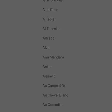
A l'Arbre Vert
A La Rose
A Table
Al Tiramisu
Alfredo
Alva
Ana Mandara
Anise
Aquavit
Au Canon d'Or
Au Cheval Blanc
Au Crocodile