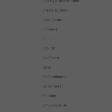
Charley's Other Brother
Charlie Trotter's
Chez Gerard
Citronelle
Claus
Coolfish
Cub Room
Danal
De Dischhoeve
De Karmeliet
Dessirier
Dim Sum Go Go