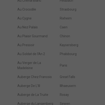
Au Cheval Blanc
Feldbach
Au Crocodile
Strasbourg
Au Cygne
Rixheim
Au Nez Palais
Caen
Au Plaisir Gourmand
Chinon
Au Pressoir
Kaysersberg
Au Soldat de l'An 2
Phalsbourg
Au Verger de La
Paris
Madeleine
Auberge Chez Francois
Great Falls
Auberge De L'Ill
Illhaeusern
Auberge de La Truite
Rosay
Auberge du Langenberg
Sewen