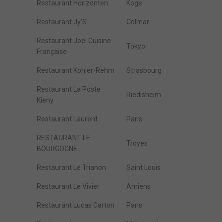
Restaurant Horizonten
Koge
Restaurant Jy'S
Colmar
Restaurant Jöel Cuisine
Tokyo
Française
Restaurant Kohler-Rehm
Strasbourg
Restaurant La Poste
Riedisheim
Kieny
Restaurant Laurent
Paris
RESTAURANT LE
Troyes
BOURGOGNE
Restaurant Le Trianon
Saint Louis
Restaurant Le Vivier
Amiens
Restaurant Lucas Carton
Paris