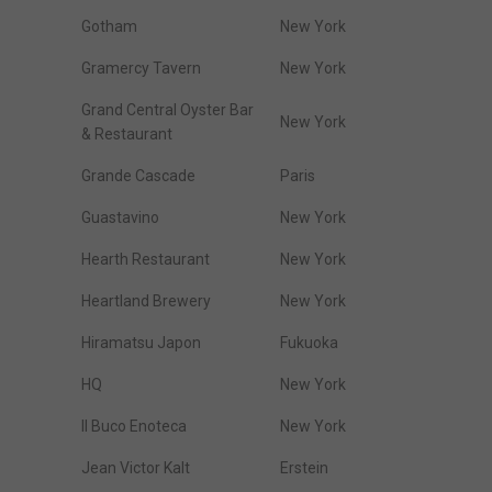
Gotham
New York
Gramercy Tavern
New York
Grand Central Oyster Bar
New York
& Restaurant
Grande Cascade
Paris
Guastavino
New York
Hearth Restaurant
New York
Heartland Brewery
New York
Hiramatsu Japon
Fukuoka
HQ
New York
Il Buco Enoteca
New York
Jean Victor Kalt
Erstein