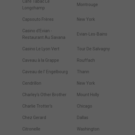
Cafe Tabac Le
Montrouge
Longchamp
Capsouto Frères
New York
Casino d'Evian -
Evian-Les-Bains
Restaurant Au Savana
Casino Le Lyon Vert
Tour De Salvagny
Caveau à la Grappe
Rouffach
Caveau de l' Engelbourg
Thann
Cendrillon
New York
Charley's Other Brother
Mount Holly
Charlie Trotter's
Chicago
Chez Gerard
Dallas
Citronelle
Washington