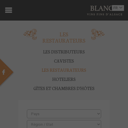
ACCUEIL
FR
EN
DOMAINE
LES
OENOTOURISME
RESTAURATEURS
VINS
LES DISTRIBUTEURS
BOUTIQUE
CAVISTES
LES RESTAURATEURS
MULTIMEDIA
HOTELIERS
PRESSE
GÎTES ET CHAMBRES D'HÔTES
PARTENAIRES
ACTUALITÉS
CONTACT