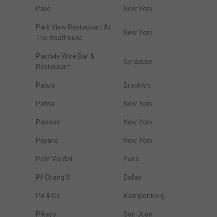
Palio
New York
Park View Restaurant At
New York
The Boathouse
Pascale Wine Bar &
Syracuse
Restaurant
Patois
Brooklyn
Patria
New York
Patroon
New York
Payard
New York
Petit Verdot
Paris
Pf Chang'S
Dallas
Piil & Co
Klampenborg
Pikayo
San Juan