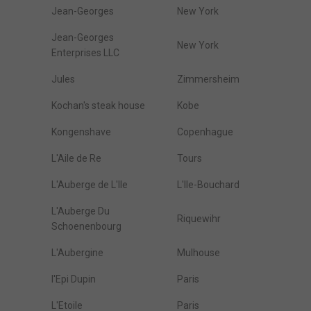
Jean-Georges
New York
Jean-Georges
New York
Enterprises LLC
Jules
Zimmersheim
Kochan's steak house
Kobe
Kongenshave
Copenhague
L'Aile de Re
Tours
L'Auberge de L'Ile
L'Ile-Bouchard
L'Auberge Du
Riquewihr
Schoenenbourg
L'Aubergine
Mulhouse
l'Epi Dupin
Paris
L'Etoile
Paris