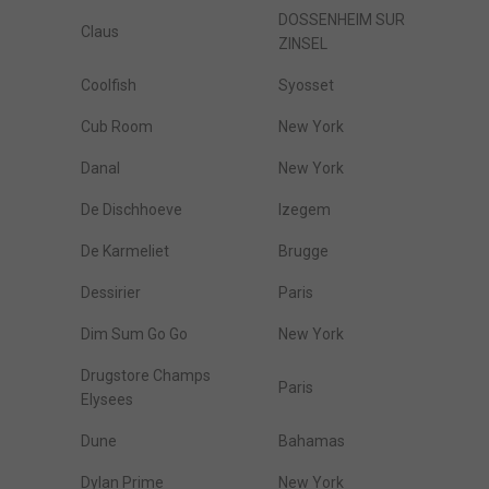
DOSSENHEIM SUR
Claus
ZINSEL
Coolfish
Syosset
Cub Room
New York
Danal
New York
De Dischhoeve
Izegem
De Karmeliet
Brugge
Dessirier
Paris
Dim Sum Go Go
New York
Drugstore Champs
Paris
Elysees
Dune
Bahamas
Dylan Prime
New York