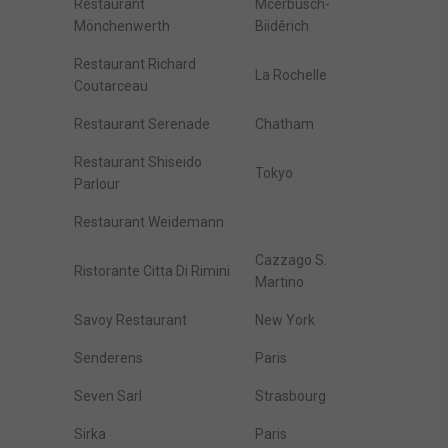
Restaurant
Mcerbusch-
Mönchenwerth
Biidêrich
Restaurant Richard
La Rochelle
Coutarceau
Restaurant Serenade
Chatham
Restaurant Shiseido
Tokyo
Parlour
Restaurant Weidemann
Cazzago S.
Ristorante Citta Di Rimini
Martino
Savoy Restaurant
New York
Senderens
Paris
Seven Sarl
Strasbourg
Sirka
Paris