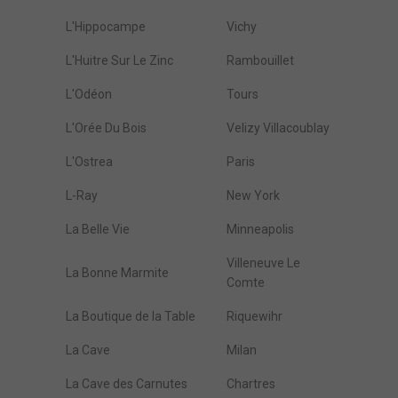
L'Hippocampe
Vichy
L'Huitre Sur Le Zinc
Rambouillet
L'Odéon
Tours
L'Orée Du Bois
Velizy Villacoublay
L'Ostrea
Paris
L-Ray
New York
La Belle Vie
Minneapolis
Villeneuve Le
La Bonne Marmite
Comte
La Boutique de la Table
Riquewihr
La Cave
Milan
La Cave des Carnutes
Chartres