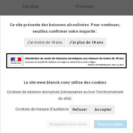
Zanzibar
Princeton
Östarps Gästgivaregård
Blentarp
Ce site présente des boissons alcoolisées. Pour continuer,
veuillez confirmer votre majorité :
Résultats de :
1
à
295
(parmi
295
trouvés)
Pages
1
J'ai moins de 18 ans
J'ai plus de 18 ans
SUIVEZ-NOUS !
Le site www.blanck.com/ utilise des cookies
Cookies de session anonymes (nécessaires au bon fonctionnement
L'abus d'alcool est dangereux pour la santï¿½. A
consommer avec modï¿½ration.
du site).
Cookies de mesure d'audience
Refuser
Accepter
Enregistrer mon choix
Tout accepter
Mentions légales
-
Plan du site