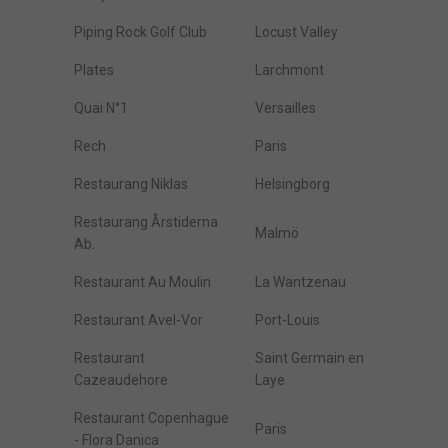
Piping Rock Golf Club
Locust Valley
Plates
Larchmont
Quai N°1
Versailles
Rech
Paris
Restaurang Niklas
Helsingborg
Restaurang Årstiderna
Malmö
Ab.
Restaurant Au Moulin
La Wantzenau
Restaurant Avel-Vor
Port-Louis
Restaurant
Saint Germain en
Cazeaudehore
Laye
Restaurant Copenhague
Paris
- Flora Danica