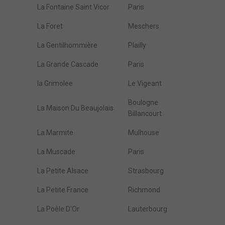
La Fontaine Saint Vicor
Paris
La Foret
Meschers
La Gentilhommière
Plailly
La Grande Cascade
Paris
la Grimolee
Le Vigeant
Boulogne
La Maison Du Beaujolais
Billancourt
La Marmite
Mulhouse
La Muscade
Paris
La Petite Alsace
Strasbourg
La Petite France
Richmond
La Poêle D'Or
Lauterbourg