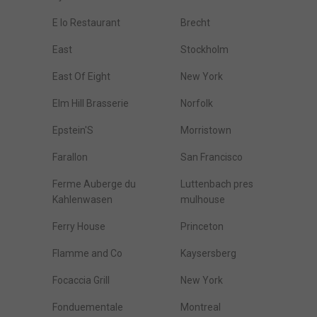
E Io Restaurant
Brecht
East
Stockholm
East Of Eight
New York
Elm Hill Brasserie
Norfolk
Epstein'S
Morristown
Farallon
San Francisco
Ferme Auberge du
Luttenbach pres
Kahlenwasen
mulhouse
Ferry House
Princeton
Flamme and Co
Kaysersberg
Focaccia Grill
New York
Fonduementale
Montreal