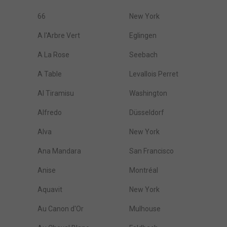
66
New York
A l'Arbre Vert
Eglingen
A La Rose
Seebach
A Table
Levallois Perret
Al Tiramisu
Washington
Alfredo
Düsseldorf
Alva
New York
Ana Mandara
San Francisco
Anise
Montréal
Aquavit
New York
Au Canon d'Or
Mulhouse