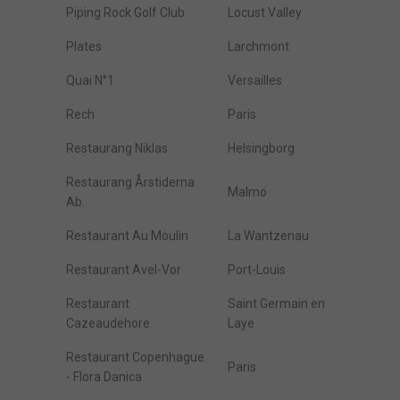
Piping Rock Golf Club
Locust Valley
Plates
Larchmont
Quai N°1
Versailles
Rech
Paris
Restaurang Niklas
Helsingborg
Restaurang Årstiderna
Malmö
Ab.
Restaurant Au Moulin
La Wantzenau
Restaurant Avel-Vor
Port-Louis
Restaurant
Saint Germain en
Cazeaudehore
Laye
Restaurant Copenhague
Paris
- Flora Danica