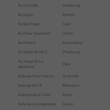
Au Crocodile
Strasbourg
Au Cygne
Rixheim
Au Nez Palais
Caen
Au Plaisir Gourmand
Chinon
Au Pressoir
Kaysersberg
Au Soldat de l'An 2
Phalsbourg
Au Verger de La
Paris
Madeleine
Auberge Chez Francois
Great Falls
Auberge De L'Ill
Illhaeusern
Auberge de La Truite
Rosay
Auberge du Langenberg
Sewen