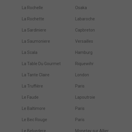
La Rochelle
Osaka
La Rochette
Labaroche
La Sardiniere
Capbreton
La Saumoniere
Versailles
La Scala
Hamburg
La Table Du Gourmet
Riquewihr
La Tante Claire
London
La Truffière
Paris
Le Faude
Lapoutroie
Le Baltimore
Paris
Le Bec Rouge
Paris
Le Belvedere
Monetay sur Allier