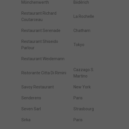
Mönchenwerth
Biidêrich
Restaurant Richard
La Rochelle
Coutarceau
Restaurant Serenade
Chatham
Restaurant Shiseido
Tokyo
Parlour
Restaurant Weidemann
Cazzago S.
Ristorante Citta Di Rimini
Martino
Savoy Restaurant
New York
Senderens
Paris
Seven Sarl
Strasbourg
Sirka
Paris