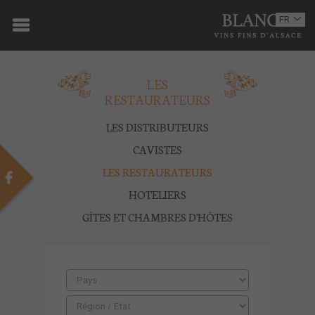
ACCUEIL
FR
EN
DOMAINE
LES
OENOTOURISME
RESTAURATEURS
VINS
LES DISTRIBUTEURS
BOUTIQUE
CAVISTES
LES RESTAURATEURS
MULTIMEDIA
HOTELIERS
PRESSE
GÎTES ET CHAMBRES D'HÔTES
PARTENAIRES
ACTUALITÉS
CONTACT