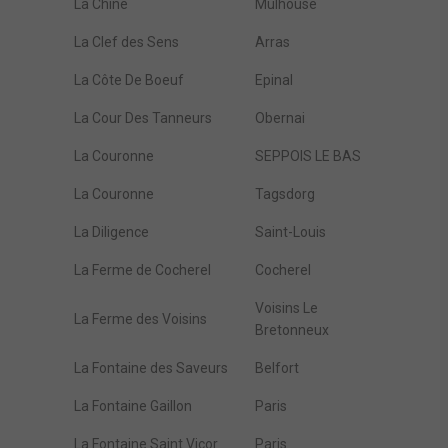
La Chine
Mulhouse
La Clef des Sens
Arras
La Côte De Boeuf
Epinal
La Cour Des Tanneurs
Obernai
La Couronne
SEPPOIS LE BAS
La Couronne
Tagsdorg
La Diligence
Saint-Louis
La Ferme de Cocherel
Cocherel
Voisins Le
La Ferme des Voisins
Bretonneux
La Fontaine des Saveurs
Belfort
La Fontaine Gaillon
Paris
La Fontaine Saint Vicor
Paris