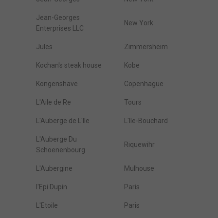
Jean-Georges
New York
Enterprises LLC
Jules
Zimmersheim
Kochan's steak house
Kobe
Kongenshave
Copenhague
L'Aile de Re
Tours
L'Auberge de L'Ile
L'Ile-Bouchard
L'Auberge Du
Riquewihr
Schoenenbourg
L'Aubergine
Mulhouse
l'Epi Dupin
Paris
L'Etoile
Paris