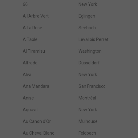
66
New York
A l'Arbre Vert
Eglingen
A La Rose
Seebach
A Table
Levallois Perret
Al Tiramisu
Washington
Alfredo
Düsseldorf
Alva
New York
Ana Mandara
San Francisco
Anise
Montréal
Aquavit
New York
Au Canon d'Or
Mulhouse
Au Cheval Blanc
Feldbach