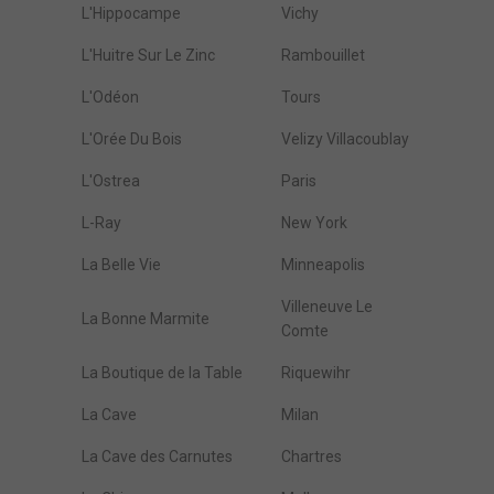
L'Hippocampe
Vichy
L'Huitre Sur Le Zinc
Rambouillet
L'Odéon
Tours
L'Orée Du Bois
Velizy Villacoublay
L'Ostrea
Paris
L-Ray
New York
La Belle Vie
Minneapolis
Villeneuve Le
La Bonne Marmite
Comte
La Boutique de la Table
Riquewihr
La Cave
Milan
La Cave des Carnutes
Chartres