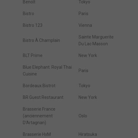
Benoît
Tokyo
Bistro
Paris
Bistro 123
Vienna
Sainte Marguerite
Bistro À Champlain
Du Lac Masson
BLT Prime
New York
Blue Elephant. Royal Thai
Paris
Cuisine
Bordeaux Bistrot
Tokyo
BR Guest Restaurant
New York
Brasserie France
(anciennement
Oslo
D'Artagnan)
Brasserie HxM
Hiratsuka