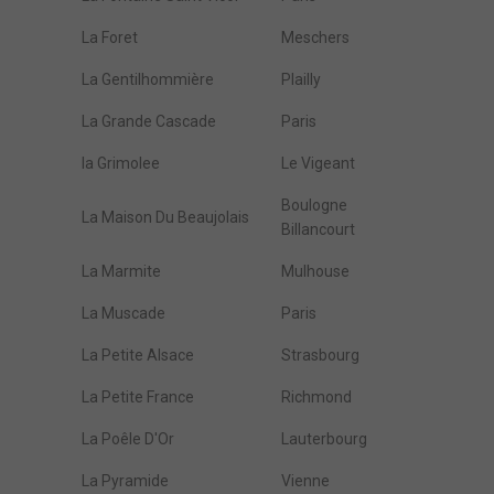
La Foret
Meschers
La Gentilhommière
Plailly
La Grande Cascade
Paris
la Grimolee
Le Vigeant
Boulogne
La Maison Du Beaujolais
Billancourt
La Marmite
Mulhouse
La Muscade
Paris
La Petite Alsace
Strasbourg
La Petite France
Richmond
La Poêle D'Or
Lauterbourg
La Pyramide
Vienne