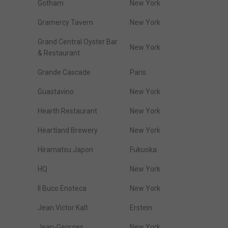
Gotham
New York
Gramercy Tavern
New York
Grand Central Oyster Bar
New York
& Restaurant
Grande Cascade
Paris
Guastavino
New York
Hearth Restaurant
New York
Heartland Brewery
New York
Hiramatsu Japon
Fukuoka
HQ
New York
Il Buco Enoteca
New York
Jean Victor Kalt
Erstein
Jean-Georges
New York