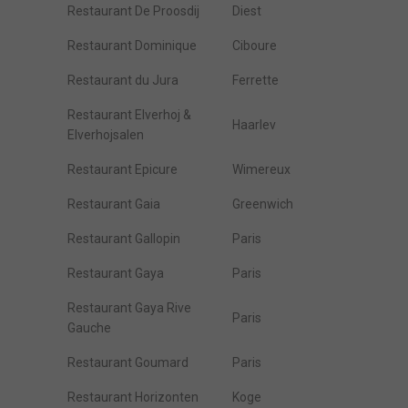
Restaurant De Proosdij
Diest
Restaurant Dominique
Ciboure
Restaurant du Jura
Ferrette
Restaurant Elverhoj &
Haarlev
Elverhojsalen
Restaurant Epicure
Wimereux
Restaurant Gaia
Greenwich
Restaurant Gallopin
Paris
Restaurant Gaya
Paris
Restaurant Gaya Rive
Paris
Gauche
Restaurant Goumard
Paris
Restaurant Horizonten
Koge