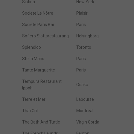
Sistina
New York
Societe Le Nôtre
Plaisir
Societe Paris Bar
Paris
Sofiero Slottsrestaurang
Helsingborg
Splendido
Toronto
Stella Maris
Paris
Tante Marguerite
Paris
Tempura Restaurant
Osaka
Ippoh
Terre et Mer
Labourse
Thaï Grill
Montréal
The Bath And Turtle
Virgin Gorda
The French Laundry
Fenton