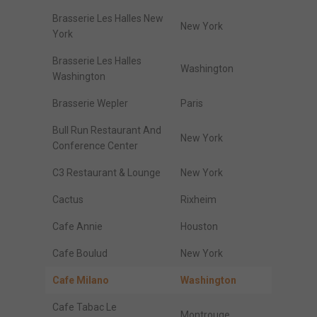
Brasserie Les Halles New
New York
York
Brasserie Les Halles
Washington
Washington
Brasserie Wepler
Paris
Bull Run Restaurant And
New York
Conference Center
C3 Restaurant & Lounge
New York
Cactus
Rixheim
Cafe Annie
Houston
Cafe Boulud
New York
Cafe Milano
Washington
Cafe Tabac Le
Montrouge