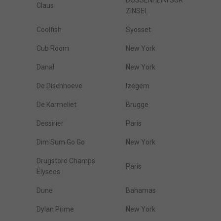
DOSSENHEIM SUR
Claus
ZINSEL
Coolfish
Syosset
Cub Room
New York
Danal
New York
De Dischhoeve
Izegem
De Karmeliet
Brugge
Dessirier
Paris
Dim Sum Go Go
New York
Drugstore Champs
Paris
Elysees
Dune
Bahamas
Dylan Prime
New York