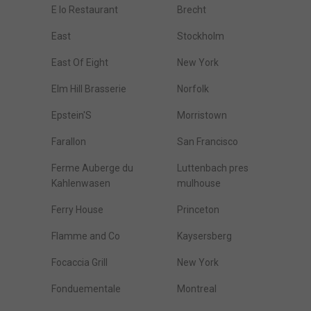
E Io Restaurant
Brecht
East
Stockholm
East Of Eight
New York
Elm Hill Brasserie
Norfolk
Epstein'S
Morristown
Farallon
San Francisco
Ferme Auberge du
Luttenbach pres
Kahlenwasen
mulhouse
Ferry House
Princeton
Flamme and Co
Kaysersberg
Focaccia Grill
New York
Fonduementale
Montreal