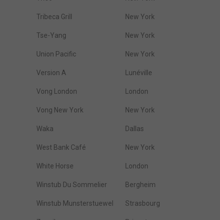
Tribeca Grill
New York
Tse-Yang
New York
Union Pacific
New York
Version A
Lunéville
Vong London
London
Vong New York
New York
Waka
Dallas
West Bank Café
New York
White Horse
London
Winstub Du Sommelier
Bergheim
Winstub Munsterstuewel
Strasbourg