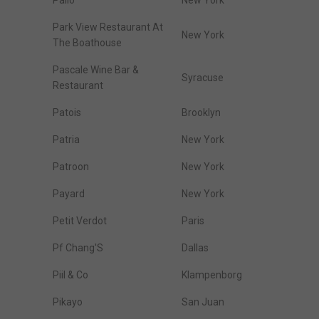
Palio
New York
Park View Restaurant At
New York
The Boathouse
Pascale Wine Bar &
Syracuse
Restaurant
Patois
Brooklyn
Patria
New York
Patroon
New York
Payard
New York
Petit Verdot
Paris
Pf Chang'S
Dallas
Piil & Co
Klampenborg
Pikayo
San Juan