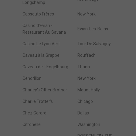
Longchamp
Capsouto Frères
New York
Casino d'Evian -
Evian-Les-Bains
Restaurant Au Savana
Casino Le Lyon Vert
Tour De Salvagny
Caveau à la Grappe
Rouffach
Caveau de l' Engelbourg
Thann
Cendrillon
New York
Charley's Other Brother
Mount Holly
Charlie Trotter's
Chicago
Chez Gerard
Dallas
Citronelle
Washington