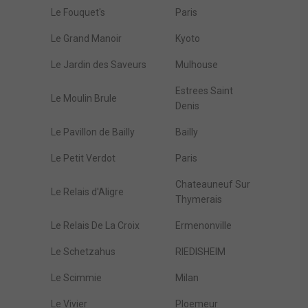
Le Fouquet's
Paris
Le Grand Manoir
Kyoto
Le Jardin des Saveurs
Mulhouse
Estrees Saint
Le Moulin Brule
Denis
Le Pavillon de Bailly
Bailly
Le Petit Verdot
Paris
Chateauneuf Sur
Le Relais d'Aligre
Thymerais
Le Relais De La Croix
Ermenonville
Le Schetzahus
RIEDISHEIM
Le Scimmie
Milan
Le Vivier
Ploemeur