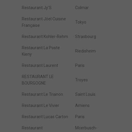
Restaurant Jy'S
Colmar
Restaurant Jöel Cuisine
Tokyo
Française
Restaurant Kohler-Rehm
Strasbourg
Restaurant La Poste
Riedisheim
Kieny
Restaurant Laurent
Paris
RESTAURANT LE
Troyes
BOURGOGNE
Restaurant Le Trianon
Saint Louis
Restaurant Le Vivier
Amiens
Restaurant Lucas Carton
Paris
Restaurant
Mcerbusch-