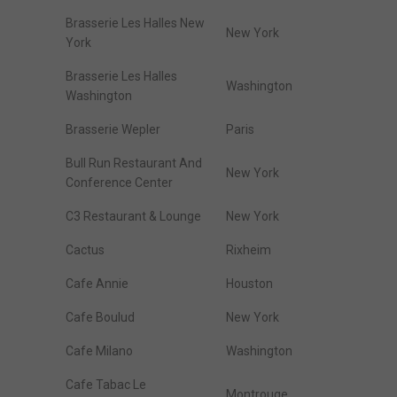
Brasserie Les Halles New
New York
York
Brasserie Les Halles
Washington
Washington
Brasserie Wepler
Paris
Bull Run Restaurant And
New York
Conference Center
C3 Restaurant & Lounge
New York
Cactus
Rixheim
Cafe Annie
Houston
Cafe Boulud
New York
Cafe Milano
Washington
Cafe Tabac Le
Montrouge