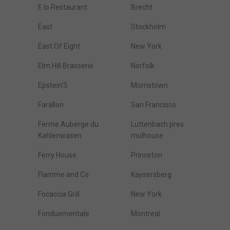
E Io Restaurant
Brecht
East
Stockholm
East Of Eight
New York
Elm Hill Brasserie
Norfolk
Epstein'S
Morristown
Farallon
San Francisco
Ferme Auberge du
Luttenbach pres
Kahlenwasen
mulhouse
Ferry House
Princeton
Flamme and Co
Kaysersberg
Focaccia Grill
New York
Fonduementale
Montreal