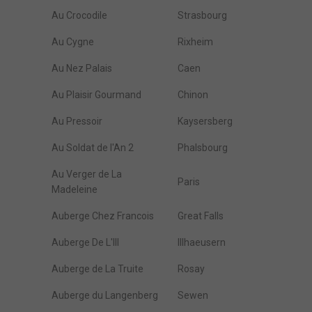
Au Crocodile
Strasbourg
Au Cygne
Rixheim
Au Nez Palais
Caen
Au Plaisir Gourmand
Chinon
Au Pressoir
Kaysersberg
Au Soldat de l'An 2
Phalsbourg
Au Verger de La
Paris
Madeleine
Auberge Chez Francois
Great Falls
Auberge De L'Ill
Illhaeusern
Auberge de La Truite
Rosay
Auberge du Langenberg
Sewen