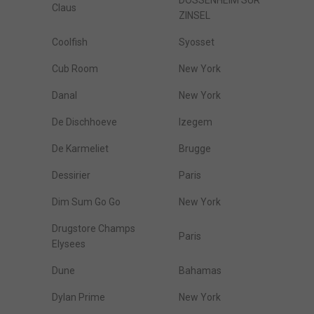
DOSSENHEIM SUR
Claus
ZINSEL
Coolfish
Syosset
Cub Room
New York
Danal
New York
De Dischhoeve
Izegem
De Karmeliet
Brugge
Dessirier
Paris
Dim Sum Go Go
New York
Drugstore Champs
Paris
Elysees
Dune
Bahamas
Dylan Prime
New York