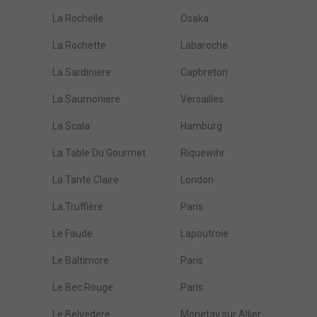
La Rochelle
Osaka
La Rochette
Labaroche
La Sardiniere
Capbreton
La Saumoniere
Versailles
La Scala
Hamburg
La Table Du Gourmet
Riquewihr
La Tante Claire
London
La Truffière
Paris
Le Faude
Lapoutroie
Le Baltimore
Paris
Le Bec Rouge
Paris
Le Belvedere
Monetay sur Allier