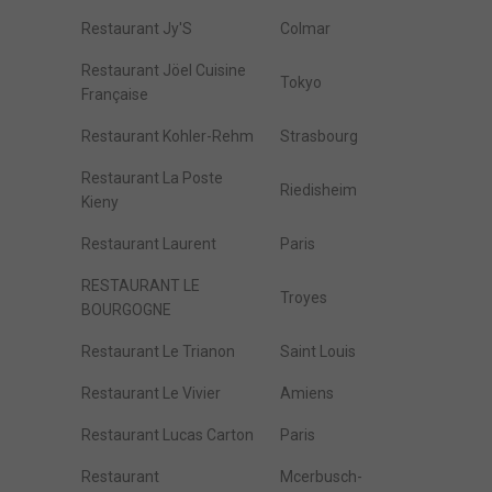
Restaurant Jy'S
Colmar
Restaurant Jöel Cuisine
Tokyo
Française
Restaurant Kohler-Rehm
Strasbourg
Restaurant La Poste
Riedisheim
Kieny
Restaurant Laurent
Paris
RESTAURANT LE
Troyes
BOURGOGNE
Restaurant Le Trianon
Saint Louis
Restaurant Le Vivier
Amiens
Restaurant Lucas Carton
Paris
Restaurant
Mcerbusch-