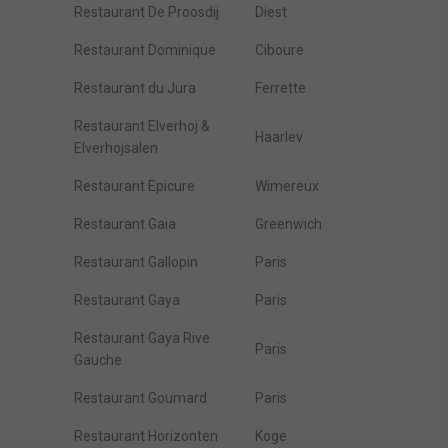
Restaurant De Proosdij
Diest
Restaurant Dominique
Ciboure
Restaurant du Jura
Ferrette
Restaurant Elverhoj &
Haarlev
Elverhojsalen
Restaurant Epicure
Wimereux
Restaurant Gaia
Greenwich
Restaurant Gallopin
Paris
Restaurant Gaya
Paris
Restaurant Gaya Rive
Paris
Gauche
Restaurant Goumard
Paris
Restaurant Horizonten
Koge