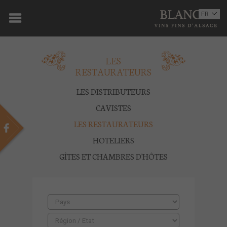
ACCUEIL
FR
EN
DOMAINE
LES
OENOTOURISME
RESTAURATEURS
VINS
LES DISTRIBUTEURS
BOUTIQUE
CAVISTES
LES RESTAURATEURS
MULTIMEDIA
HOTELIERS
PRESSE
GÎTES ET CHAMBRES D'HÔTES
PARTENAIRES
ACTUALITÉS
CONTACT