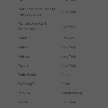
Palio
New York
Park View Restaurant At
New York
The Boathouse
Pascale Wine Bar &
Syracuse
Restaurant
Patois
Brooklyn
Patria
New York
Patroon
New York
Payard
New York
Petit Verdot
Paris
Pf Chang'S
Dallas
Piil & Co
Klampenborg
Pikayo
San Juan