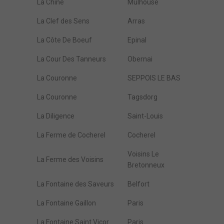
La Chine
Mulhouse
La Clef des Sens
Arras
La Côte De Boeuf
Epinal
La Cour Des Tanneurs
Obernai
La Couronne
SEPPOIS LE BAS
La Couronne
Tagsdorg
La Diligence
Saint-Louis
La Ferme de Cocherel
Cocherel
Voisins Le
La Ferme des Voisins
Bretonneux
La Fontaine des Saveurs
Belfort
La Fontaine Gaillon
Paris
La Fontaine Saint Vicor
Paris