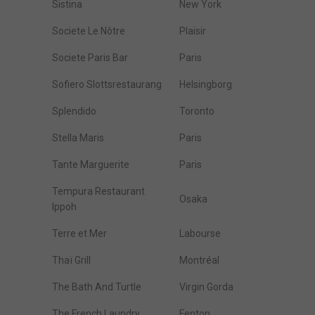
Sistina
New York
Societe Le Nôtre
Plaisir
Societe Paris Bar
Paris
Sofiero Slottsrestaurang
Helsingborg
Splendido
Toronto
Stella Maris
Paris
Tante Marguerite
Paris
Tempura Restaurant
Osaka
Ippoh
Terre et Mer
Labourse
Thaï Grill
Montréal
The Bath And Turtle
Virgin Gorda
The French Laundry
Fenton