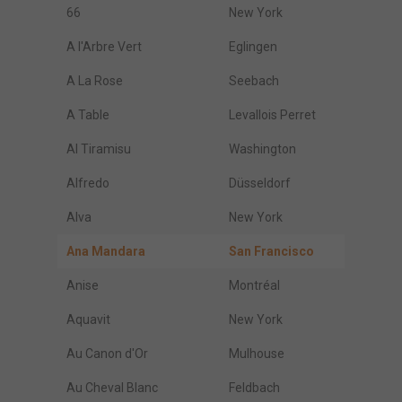
66
New York
A l'Arbre Vert
Eglingen
A La Rose
Seebach
A Table
Levallois Perret
Al Tiramisu
Washington
Alfredo
Düsseldorf
Alva
New York
Ana Mandara
San Francisco
Anise
Montréal
Aquavit
New York
Au Canon d'Or
Mulhouse
Au Cheval Blanc
Feldbach