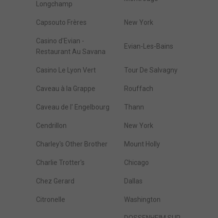
Longchamp
Capsouto Frères
New York
Casino d'Evian -
Evian-Les-Bains
Restaurant Au Savana
Casino Le Lyon Vert
Tour De Salvagny
Caveau à la Grappe
Rouffach
Caveau de l' Engelbourg
Thann
Cendrillon
New York
Charley's Other Brother
Mount Holly
Charlie Trotter's
Chicago
Chez Gerard
Dallas
Citronelle
Washington