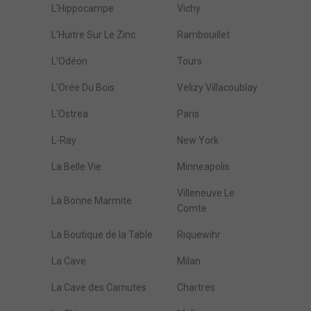
L'Hippocampe
Vichy
L'Huitre Sur Le Zinc
Rambouillet
L'Odéon
Tours
L'Orée Du Bois
Velizy Villacoublay
L'Ostrea
Paris
L-Ray
New York
La Belle Vie
Minneapolis
Villeneuve Le
La Bonne Marmite
Comte
La Boutique de la Table
Riquewihr
La Cave
Milan
La Cave des Carnutes
Chartres