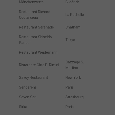
Mönchenwerth
Biidêrich
Restaurant Richard
La Rochelle
Coutarceau
Restaurant Serenade
Chatham
Restaurant Shiseido
Tokyo
Parlour
Restaurant Weidemann
Cazzago S.
Ristorante Citta Di Rimini
Martino
Savoy Restaurant
New York
Senderens
Paris
Seven Sarl
Strasbourg
Sirka
Paris