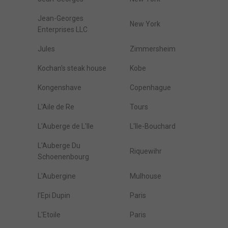
Jean-Georges
New York
Enterprises LLC
Jules
Zimmersheim
Kochan's steak house
Kobe
Kongenshave
Copenhague
L'Aile de Re
Tours
L'Auberge de L'Ile
L'Ile-Bouchard
L'Auberge Du
Riquewihr
Schoenenbourg
L'Aubergine
Mulhouse
l'Epi Dupin
Paris
L'Etoile
Paris