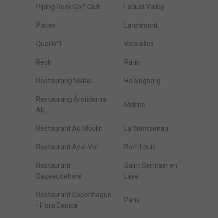
Piping Rock Golf Club
Locust Valley
Plates
Larchmont
Quai N°1
Versailles
Rech
Paris
Restaurang Niklas
Helsingborg
Restaurang Årstiderna
Malmö
Ab.
Restaurant Au Moulin
La Wantzenau
Restaurant Avel-Vor
Port-Louis
Restaurant
Saint Germain en
Cazeaudehore
Laye
Restaurant Copenhague
Paris
- Flora Danica