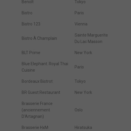
Benoît
Tokyo
Bistro
Paris
Bistro 123
Vienna
Sainte Marguerite
Bistro À Champlain
Du Lac Masson
BLT Prime
New York
Blue Elephant. Royal Thai
Paris
Cuisine
Bordeaux Bistrot
Tokyo
BR Guest Restaurant
New York
Brasserie France
(anciennement
Oslo
D'Artagnan)
Brasserie HxM
Hiratsuka