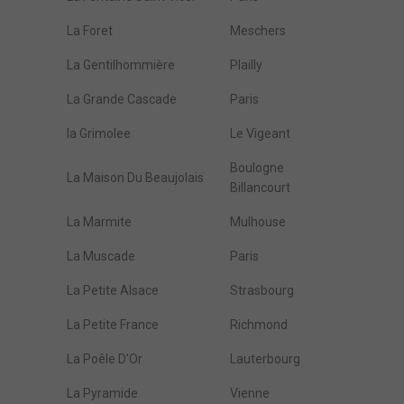
La Foret
Meschers
La Gentilhommière
Plailly
La Grande Cascade
Paris
la Grimolee
Le Vigeant
Boulogne
La Maison Du Beaujolais
Billancourt
La Marmite
Mulhouse
La Muscade
Paris
La Petite Alsace
Strasbourg
La Petite France
Richmond
La Poêle D'Or
Lauterbourg
La Pyramide
Vienne