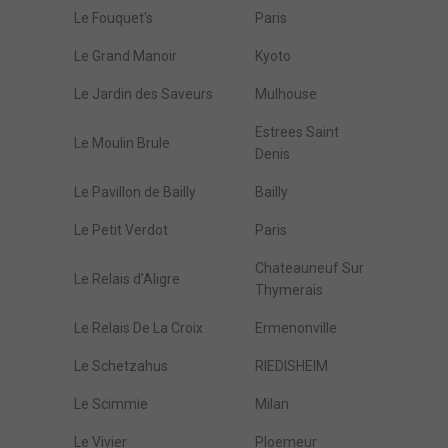
Le Fouquet's
Paris
Le Grand Manoir
Kyoto
Le Jardin des Saveurs
Mulhouse
Estrees Saint
Le Moulin Brule
Denis
Le Pavillon de Bailly
Bailly
Le Petit Verdot
Paris
Chateauneuf Sur
Le Relais d'Aligre
Thymerais
Le Relais De La Croix
Ermenonville
Le Schetzahus
RIEDISHEIM
Le Scimmie
Milan
Le Vivier
Ploemeur