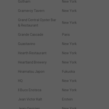
Gotham
New York
Gramercy Tavern
New York
Grand Central Oyster Bar
New York
& Restaurant
Grande Cascade
Paris
Guastavino
New York
Hearth Restaurant
New York
Heartland Brewery
New York
Hiramatsu Japon
Fukuoka
HQ
New York
Il Buco Enoteca
New York
Jean Victor Kalt
Erstein
Jean-Georges
New York