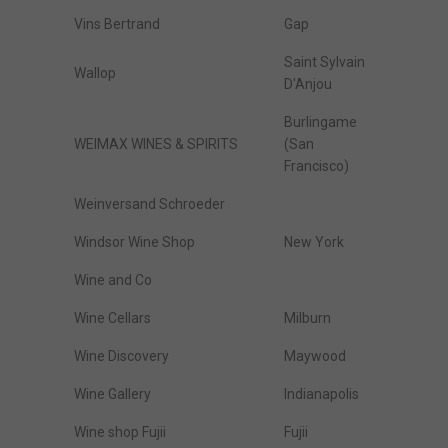
Vins Bertrand
Gap
Saint Sylvain
Wallop
D'Anjou
Burlingame
WEIMAX WINES & SPIRITS
(San
Francisco)
Weinversand Schroeder
Windsor Wine Shop
New York
Wine and Co
Wine Cellars
Milburn
Wine Discovery
Maywood
Wine Gallery
Indianapolis
Wine shop Fujii
Fujii