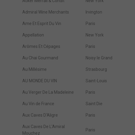
Acker Merrall & Condit
New York
Admiral Wine Merchants
Irvington
Ame Et Esprit Du Vin
Paris
Appellation
New York
Arômes Et Cépages
Paris
Au Chai Gourmand
Noisy le Grand
Au Millésime
Strasbourg
AU MONDE DU VIN
Saint-Louis
Au Verger De La Madeleine
Paris
Au Vin de France
Saint Die
Aux Caves D'Aligre
Paris
Aux Caves De L'Amiral
Paris
Mouchez