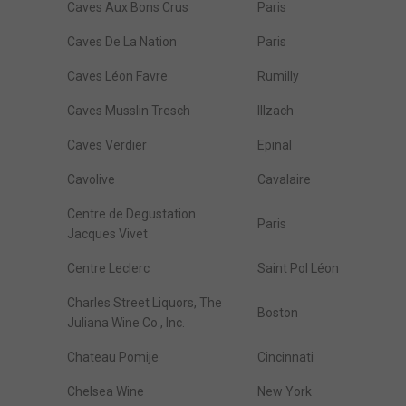
Caves Aux Bons Crus
Paris
Caves De La Nation
Paris
Caves Léon Favre
Rumilly
Caves Musslin Tresch
Illzach
Caves Verdier
Epinal
Cavolive
Cavalaire
Centre de Degustation
Paris
Jacques Vivet
Centre Leclerc
Saint Pol Léon
Charles Street Liquors, The
Boston
Juliana Wine Co., Inc.
Chateau Pomije
Cincinnati
Chelsea Wine
New York