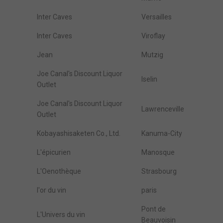
Inter Caves
Versailles
Inter Caves
Viroflay
Jean
Mutzig
Joe Canal's Discount Liquor
Iselin
Outlet
Joe Canal's Discount Liquor
Lawrenceville
Outlet
Kobayashisaketen Co., Ltd.
Kanuma-City
L'épicurien
Manosque
L'Oenothèque
Strasbourg
l'or du vin
paris
Pont de
L'Univers du vin
Beauvoisin