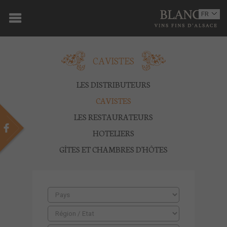
ACCUEIL
FR
EN
DOMAINE
CAVISTES
OENOTOURISME
VINS
LES DISTRIBUTEURS
CAVISTES
BOUTIQUE
LES RESTAURATEURS
MULTIMEDIA
HOTELIERS
GÎTES ET CHAMBRES D'HÔTES
PRESSE
PARTENAIRES
ACTUALITÉS
CONTACT