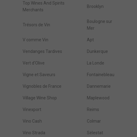
Top Wines And Spirits
Brooklyn
Merchants
Boulogne sur
Trésors de Vin
Mer
V comme Vin
Apt
Vendanges Tardives
Dunkerque
Vert d'Olive
La Londe
Vigne et Saveurs
Fontainebleau
Vignobles de France
Dannemarie
Village Wine Shop
Maplewood
Vinexport
Reims
Vino Cash
Colmar
Vino Strada
Sélestat