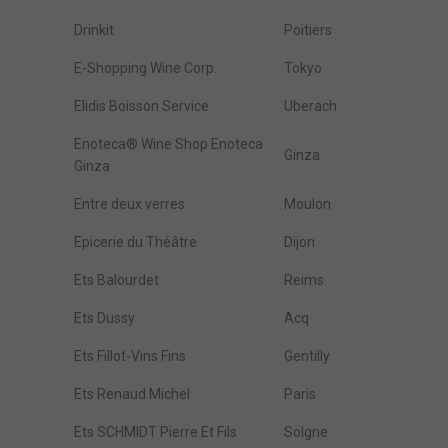
Drinkit
Poitiers
E-Shopping Wine Corp.
Tokyo
Elidis Boisson Service
Uberach
Enoteca® Wine Shop Enoteca
Ginza
Ginza
Entre deux verres
Moulon
Epicerie du Théâtre
Dijon
Ets Balourdet
Reims
Ets Dussy
Acq
Ets Fillot-Vins Fins
Gentilly
Ets Renaud Michel
Paris
Ets SCHMIDT Pierre Et Fils
Solgne