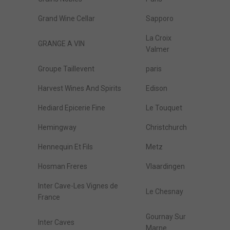
Grand Wine Cellar
Sapporo
La Croix
GRANGE A VIN
Valmer
Groupe Taillevent
paris
Harvest Wines And Spirits
Edison
Hediard Epicerie Fine
Le Touquet
Hemingway
Christchurch
Hennequin Et Fils
Metz
Hosman Freres
Vlaardingen
Inter Cave-Les Vignes de
Le Chesnay
France
Gournay Sur
Inter Caves
Marne