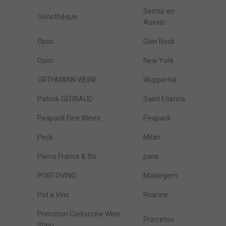
Semur en
Oenothèque
Auxois
Opici
Glen Rock
Opici
New York
ORTHMANN WEINE
Wuppertal
Patrick GERBAUD
Saint Etienne
Peapack Fine Wines
Peapack
Peck
Milan
Pierre France & fils
paris
PORTOVINO
Maldegem
Pot a Vins
Roanne
Princeton Corkscrew Wine
Princeton
Shop