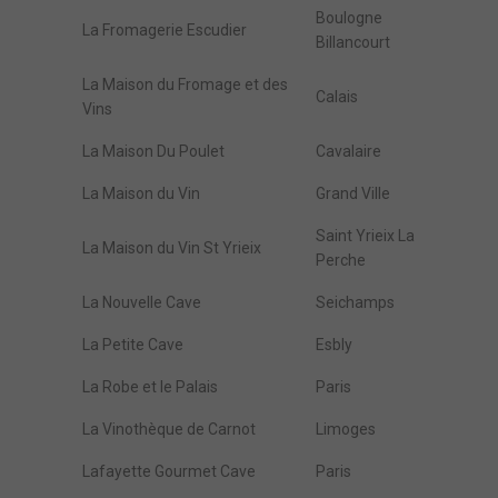
Boulogne
La Fromagerie Escudier
Billancourt
La Maison du Fromage et des
Calais
Vins
La Maison Du Poulet
Cavalaire
La Maison du Vin
Grand Ville
Saint Yrieix La
La Maison du Vin St Yrieix
Perche
La Nouvelle Cave
Seichamps
La Petite Cave
Esbly
La Robe et le Palais
Paris
La Vinothèque de Carnot
Limoges
Lafayette Gourmet Cave
Paris