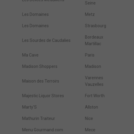
Seine
Les Domaines
Metz
Les Domaines
Strasbourg
Bordeaux
Les Sourdes de Caudalies
Martillac
Ma Cave
Paris
Madison Shoppers
Madison
Varennes
Maison des Terroirs
Vauzelles
Majestic Liquor Stores
Fort Worth
Marty'S
Allston
Mathurin Traiteur
Nice
Menu Gourmand.com
Mece