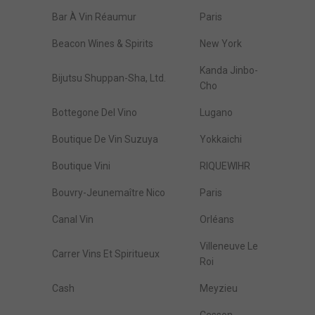
Bar À Vin Réaumur
Paris
Beacon Wines & Spirits
New York
Kanda Jinbo-
Bijutsu Shuppan-Sha, Ltd.
Cho
Bottegone Del Vino
Lugano
Boutique De Vin Suzuya
Yokkaichi
Boutique Vini
RIQUEWIHR
Bouvry-Jeunemaître Nico
Paris
Canal Vin
Orléans
Villeneuve Le
Carrer Vins Et Spiritueux
Roi
Cash
Meyzieu