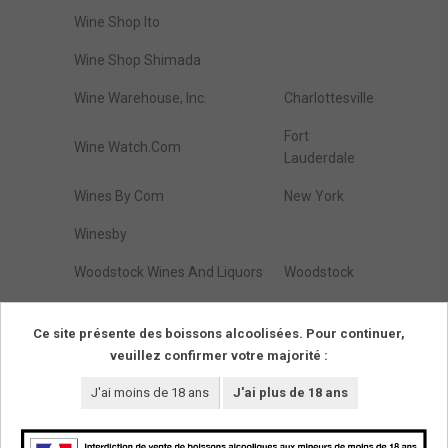
Wine Shop Ito
Wine Shop Shimada
Wine Warehouse, Inc.
Charlottesville
Fort
Wine Watch.Com
Lauderdale
Wines By Com
New York
Winesby
Woodstock Wines And Liquors
Woodstock
Zap Wines & Spirits
Brooklyn
Ce site présente des boissons alcoolisées. Pour continuer,
veuillez confirmer votre majorité :
Résultats de :
1
à
274
(parmi
274
trouvés)
Pages
1
J'ai moins de 18 ans
J'ai plus de 18 ans