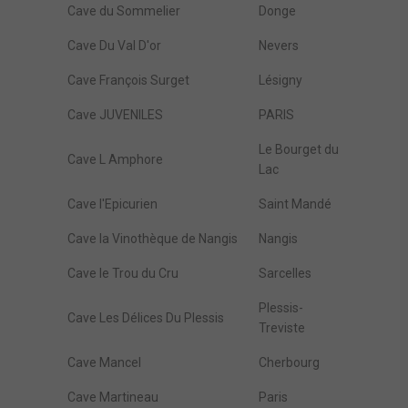
Cave du Sommelier
Donge
Cave Du Val D'or
Nevers
Cave François Surget
Lésigny
Cave JUVENILES
PARIS
Le Bourget du
Cave L Amphore
Lac
Cave l'Epicurien
Saint Mandé
Cave la Vinothèque de Nangis
Nangis
Cave le Trou du Cru
Sarcelles
Plessis-
Cave Les Délices Du Plessis
Treviste
Cave Mancel
Cherbourg
Cave Martineau
Paris