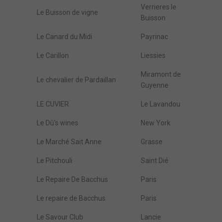
Verrieres le
Le Buisson de vigne
Buisson
Le Canard du Midi
Payrinac
Le Carillon
Liessies
Miramont de
Le chevalier de Pardaillan
Guyenne
LE CUVIER
Le Lavandou
Le Dû's wines
New York
Le Marché Sait Anne
Grasse
Le Pitchouli
Saint Dié
Le Repaire De Bacchus
Paris
Le repaire de Bacchus
Paris
Le Savour Club
Lancie