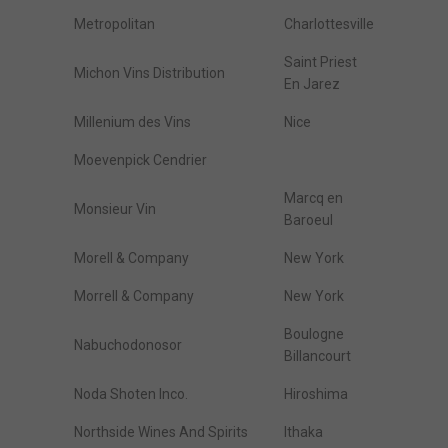
Metropolitan
Charlottesville
Saint Priest
Michon Vins Distribution
En Jarez
Millenium des Vins
Nice
Moevenpick Cendrier
Marcq en
Monsieur Vin
Baroeul
Morell & Company
New York
Morrell & Company
New York
Boulogne
Nabuchodonosor
Billancourt
Noda Shoten Inco.
Hiroshima
Northside Wines And Spirits
Ithaka