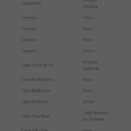
Cesson-
Cavarmen
Sévigné
Cavavin
Paris
Cavavin
Paris
Cavavin
Paris
Cavavin
Voiron
Brive La
Cave 19 et Un Vin
Gaillarde
Cave À Millésime
Paris
Cave Balthazar
Paris
Cave Bitchoise
Bitche
Saint Arnoult
Cave Chai Nous
en Yvelines
Cave D'À Côté
Lyon