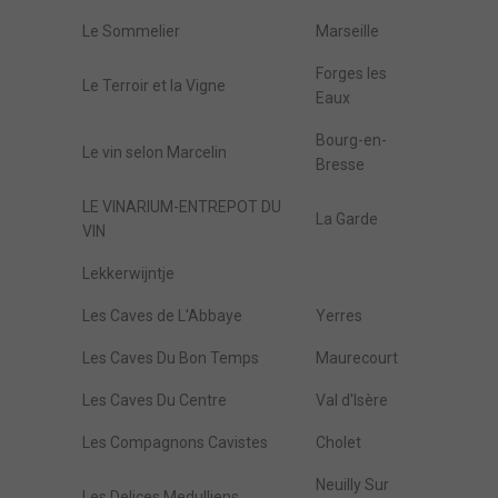
Le Sommelier
Marseille
Forges les
Le Terroir et la Vigne
Eaux
Bourg-en-
Le vin selon Marcelin
Bresse
LE VINARIUM-ENTREPOT DU
La Garde
VIN
Lekkerwijntje
Les Caves de L'Abbaye
Yerres
Les Caves Du Bon Temps
Maurecourt
Les Caves Du Centre
Val d'Isère
Les Compagnons Cavistes
Cholet
Neuilly Sur
Les Delices Medulliens