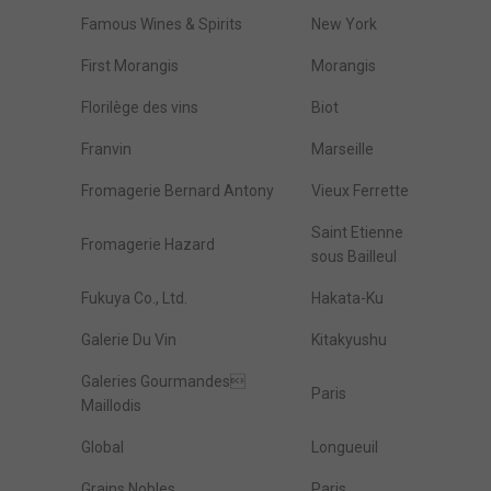
Famous Wines & Spirits
New York
First Morangis
Morangis
Florilège des vins
Biot
Franvin
Marseille
Fromagerie Bernard Antony
Vieux Ferrette
Saint Etienne
Fromagerie Hazard
sous Bailleul
Fukuya Co., Ltd.
Hakata-Ku
Galerie Du Vin
Kitakyushu
Galeries Gourmandes
Paris
Maillodis
Global
Longueuil
Grains Nobles
Paris