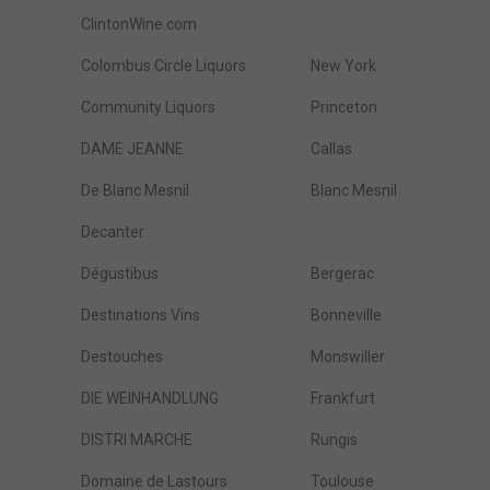
ClintonWine.com
Colombus Circle Liquors
New York
Community Liquors
Princeton
DAME JEANNE
Callas
De Blanc Mesnil
Blanc Mesnil
Decanter
Dégustibus
Bergerac
Destinations Vins
Bonneville
Destouches
Monswiller
DIE WEINHANDLUNG
Frankfurt
DISTRI MARCHE
Rungis
Domaine de Lastours
Toulouse