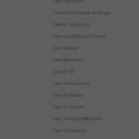
Cave l'Epicurien
Cave la Vinothèque de Nangis
Cave le Trou du Cru
Cave Les Délices Du Plessis
Cave Mancel
Cave Martineau
Cave N° 20
Cave Rural Service
Cave St Nicolas
Cave St Vincent
cave Terroir et Millésimes
Cave Vin Passion