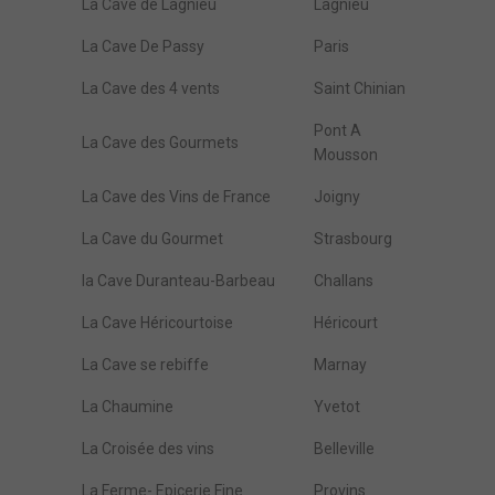
La Cave de Lagnieu
Lagnieu
La Cave De Passy
Paris
La Cave des 4 vents
Saint Chinian
Pont A
La Cave des Gourmets
Mousson
La Cave des Vins de France
Joigny
La Cave du Gourmet
Strasbourg
la Cave Duranteau-Barbeau
Challans
La Cave Héricourtoise
Héricourt
La Cave se rebiffe
Marnay
La Chaumine
Yvetot
La Croisée des vins
Belleville
La Ferme- Epicerie Fine
Provins