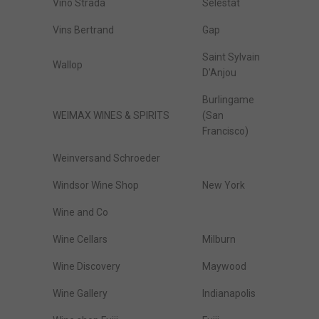
Vino Strada
Sélestat
Vins Bertrand
Gap
Saint Sylvain
Wallop
D'Anjou
Burlingame
WEIMAX WINES & SPIRITS
(San
Francisco)
Weinversand Schroeder
Windsor Wine Shop
New York
Wine and Co
Wine Cellars
Milburn
Wine Discovery
Maywood
Wine Gallery
Indianapolis