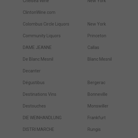
Chelsea Wine
New York
ClintonWine.com
Colombus Circle Liquors
New York
Community Liquors
Princeton
DAME JEANNE
Callas
De Blanc Mesnil
Blanc Mesnil
Decanter
Dégustibus
Bergerac
Destinations Vins
Bonneville
Destouches
Monswiller
DIE WEINHANDLUNG
Frankfurt
DISTRI MARCHE
Rungis