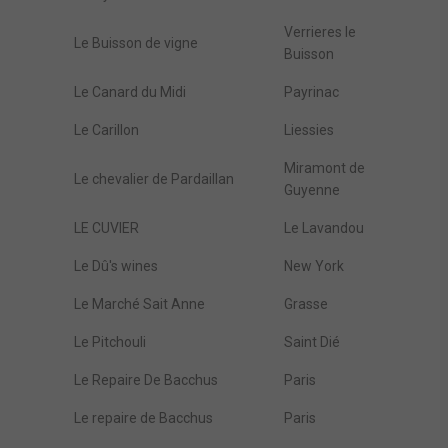
Verrieres le
Le Buisson de vigne
Buisson
Le Canard du Midi
Payrinac
Le Carillon
Liessies
Miramont de
Le chevalier de Pardaillan
Guyenne
LE CUVIER
Le Lavandou
Le Dû's wines
New York
Le Marché Sait Anne
Grasse
Le Pitchouli
Saint Dié
Le Repaire De Bacchus
Paris
Le repaire de Bacchus
Paris