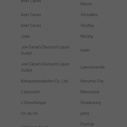
Inter Caves
Marne
Inter Caves
Versailles
Inter Caves
Viroflay
Jean
Mutzig
Joe Canal's Discount Liquor
Iselin
Outlet
Joe Canal's Discount Liquor
Lawrenceville
Outlet
Kobayashisaketen Co., Ltd.
Kanuma-City
L'épicurien
Manosque
L'Oenothèque
Strasbourg
l'or du vin
paris
Pont de