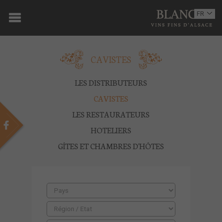
ACCUEIL
FR
EN
DOMAINE
CAVISTES
OENOTOURISME
VINS
LES DISTRIBUTEURS
CAVISTES
BOUTIQUE
LES RESTAURATEURS
MULTIMEDIA
HOTELIERS
GÎTES ET CHAMBRES D'HÔTES
PRESSE
PARTENAIRES
ACTUALITÉS
CONTACT