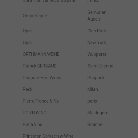
Northside Wines And Spirits
Ithaka
Semur en
Oenothèque
Auxois
Opici
Glen Rock
Opici
New York
ORTHMANN WEINE
Wuppertal
Patrick GERBAUD
Saint Etienne
Peapack Fine Wines
Peapack
Peck
Milan
Pierre France & fils
paris
PORTOVINO
Maldegem
Pot a Vins
Roanne
Princeton Corkscrew Wine