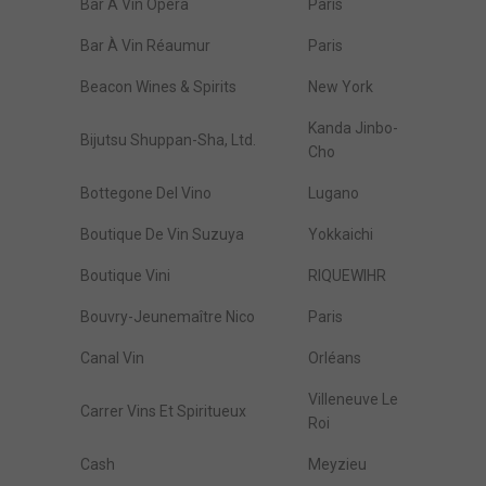
Bar À Vin Opéra
Paris
Bar À Vin Réaumur
Paris
Beacon Wines & Spirits
New York
Kanda Jinbo-
Bijutsu Shuppan-Sha, Ltd.
Cho
Bottegone Del Vino
Lugano
Boutique De Vin Suzuya
Yokkaichi
Boutique Vini
RIQUEWIHR
Bouvry-Jeunemaître Nico
Paris
Canal Vin
Orléans
Villeneuve Le
Carrer Vins Et Spiritueux
Roi
Cash
Meyzieu