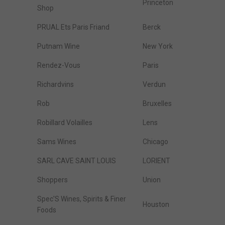
Princeton
Shop
PRUAL Ets Paris Friand
Berck
Putnam Wine
New York
Rendez-Vous
Paris
Richardvins
Verdun
Rob
Bruxelles
Robillard Volailles
Lens
Sams Wines
Chicago
SARL CAVE SAINT LOUIS
LORIENT
Shoppers
Union
Spec'S Wines, Spirits & Finer
Houston
Foods