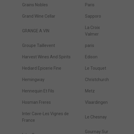
Grains Nobles
Paris
Grand Wine Cellar
Sapporo
La Croix
GRANGE A VIN
Valmer
Groupe Taillevent
paris
Harvest Wines And Spirits
Edison
Hediard Epicerie Fine
Le Touquet
Hemingway
Christchurch
Hennequin Et Fils
Metz
Hosman Freres
Vlaardingen
Inter Cave-Les Vignes de
Le Chesnay
France
Gournay Sur