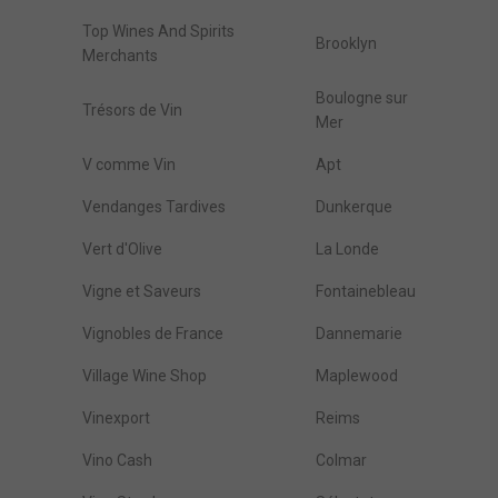
Top Wines And Spirits
Brooklyn
Merchants
Boulogne sur
Trésors de Vin
Mer
V comme Vin
Apt
Vendanges Tardives
Dunkerque
Vert d'Olive
La Londe
Vigne et Saveurs
Fontainebleau
Vignobles de France
Dannemarie
Village Wine Shop
Maplewood
Vinexport
Reims
Vino Cash
Colmar