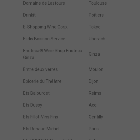
Domaine de Lastours
Toulouse
Drinkit
Poitiers
E-Shopping Wine Corp.
Tokyo
Elidis Boisson Service
Uberach
Enoteca® Wine Shop Enoteca
Ginza
Ginza
Entre deux verres
Moulon
Epicerie du Théâtre
Dijon
Ets Balourdet
Reims
Ets Dussy
Acq
Ets Fillot-Vins Fins
Gentilly
Ets Renaud Michel
Paris