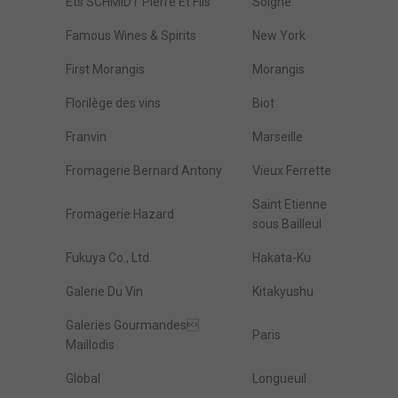
Ets SCHMIDT Pierre Et Fils
Solgne
Famous Wines & Spirits
New York
First Morangis
Morangis
Florilège des vins
Biot
Franvin
Marseille
Fromagerie Bernard Antony
Vieux Ferrette
Saint Etienne
Fromagerie Hazard
sous Bailleul
Fukuya Co., Ltd.
Hakata-Ku
Galerie Du Vin
Kitakyushu
Galeries Gourmandes
Paris
Maillodis
Global
Longueuil