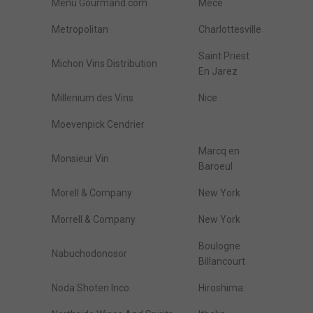
Menu Gourmand.com
Mece
Metropolitan
Charlottesville
Saint Priest
Michon Vins Distribution
En Jarez
Millenium des Vins
Nice
Moevenpick Cendrier
Marcq en
Monsieur Vin
Baroeul
Morell & Company
New York
Morrell & Company
New York
Boulogne
Nabuchodonosor
Billancourt
Noda Shoten Inco.
Hiroshima