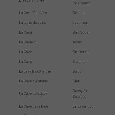
L'Univers du vin
Beauvoisin
La Carte Des Vins
Beaune
La carte des vins
Levernois
La Casa
Bad Soden
La Cavavin
Arras
La Cave
Dunkerque
La Cave
Quimper
La cave Baldivienne
Baud
La Cave d'Antoine
Meru
Bussy St
La Cave de Bussy
Georges
La Cave de la Baie
Le Lavandou