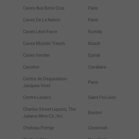
Caves Aux Bons Crus
Paris
Caves De La Nation
Paris
Caves Léon Favre
Rumilly
Caves Musslin Tresch
Illzach
Caves Verdier
Epinal
Cavolive
Cavalaire
Centre de Degustation
Paris
Jacques Vivet
Centre Leclerc
Saint Pol Léon
Charles Street Liquors, The
Boston
Juliana Wine Co., Inc.
Chateau Pomije
Cincinnati