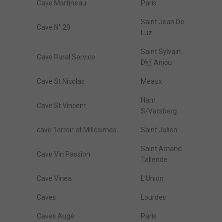
Cave Martineau
Paris
Saint Jean De
Cave N° 20
Luz
Saint Sylvain
Cave Rural Service
D Anjou
Cave St Nicolas
Meaux
Ham
Cave St Vincent
S/Varsberg
cave Terroir et Millésimes
Saint Julien
Saint Amand
Cave Vin Passion
Tallende
Cave Vinea
L'Union
Caves
Lourdes
Caves Augé
Paris