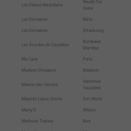
Neuilly Sur
Les Delices Medulliens
Seine
Les Domaines
Metz
Les Domaines
Strasbourg
Bordeaux
Les Sourdes de Caudalies
Martillac
Ma Cave
Paris
Madison Shoppers
Madison
Varennes
Maison des Terroirs
Vauzelles
Majestic Liquor Stores
Fort Worth
Marty'S
Allston
Mathurin Traiteur
Nice