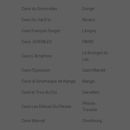
Cave du Sommelier
Donge
Cave Du Val D'or
Nevers
Cave François Surget
Lésigny
Cave JUVENILES
PARIS
Le Bourget du
Cave L Amphore
Lac
Cave l'Epicurien
Saint Mandé
Cave la Vinothèque de Nangis
Nangis
Cave le Trou du Cru
Sarcelles
Plessis-
Cave Les Délices Du Plessis
Treviste
Cave Mancel
Cherbourg