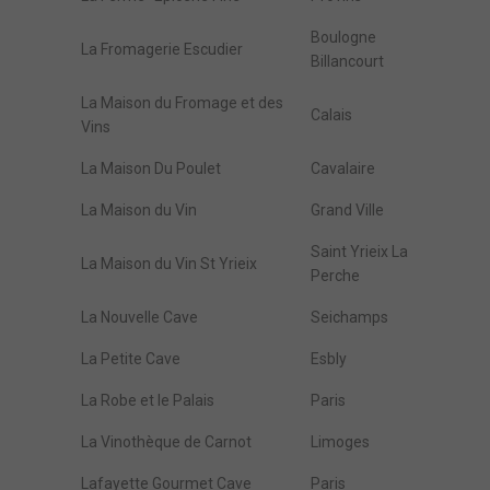
Boulogne
La Fromagerie Escudier
Billancourt
La Maison du Fromage et des
Calais
Vins
La Maison Du Poulet
Cavalaire
La Maison du Vin
Grand Ville
Saint Yrieix La
La Maison du Vin St Yrieix
Perche
La Nouvelle Cave
Seichamps
La Petite Cave
Esbly
La Robe et le Palais
Paris
La Vinothèque de Carnot
Limoges
Lafayette Gourmet Cave
Paris