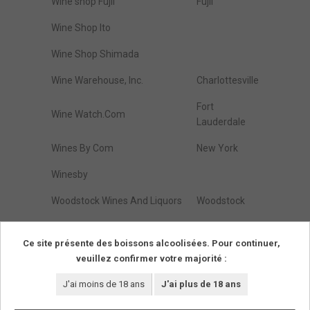
Wine shop Fujii
Fujii
Wine Shop Ito
Wine Shop Shimada
Wine Warehouse, Inc.
Charlottesville
Fort
Wine Watch.Com
Lauderdale
Wines By Com
New York
Winesby
Woodstock Wines And Liquors
Woodstock
Zap Wines & Spirits
Brooklyn
Ce site présente des boissons alcoolisées. Pour continuer,
veuillez confirmer votre majorité :
Résultats de :
1
à
274
(parmi
274
trouvés)
Pages
1
J'ai moins de 18 ans
J'ai plus de 18 ans