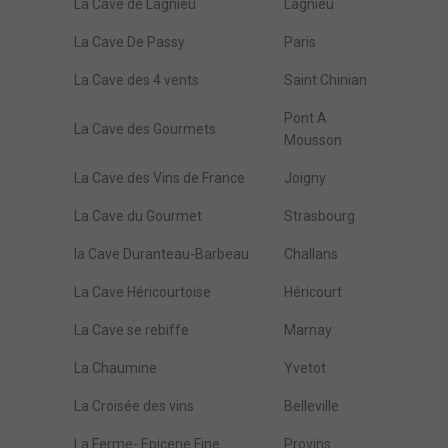
La Cave de Lagnieu
Lagnieu
La Cave De Passy
Paris
La Cave des 4 vents
Saint Chinian
Pont A
La Cave des Gourmets
Mousson
La Cave des Vins de France
Joigny
La Cave du Gourmet
Strasbourg
la Cave Duranteau-Barbeau
Challans
La Cave Héricourtoise
Héricourt
La Cave se rebiffe
Marnay
La Chaumine
Yvetot
La Croisée des vins
Belleville
La Ferme- Epicerie Fine
Provins