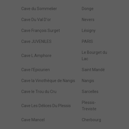
Cave du Sommelier
Donge
Cave Du Val D'or
Nevers
Cave François Surget
Lésigny
Cave JUVENILES
PARIS
Le Bourget du
Cave L Amphore
Lac
Cave l'Epicurien
Saint Mandé
Cave la Vinothèque de Nangis
Nangis
Cave le Trou du Cru
Sarcelles
Plessis-
Cave Les Délices Du Plessis
Treviste
Cave Mancel
Cherbourg