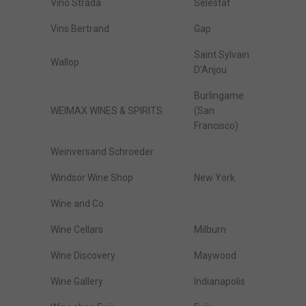
Vino Strada
Sélestat
Vins Bertrand
Gap
Saint Sylvain
Wallop
D'Anjou
Burlingame
WEIMAX WINES & SPIRITS
(San
Francisco)
Weinversand Schroeder
Windsor Wine Shop
New York
Wine and Co
Wine Cellars
Milburn
Wine Discovery
Maywood
Wine Gallery
Indianapolis