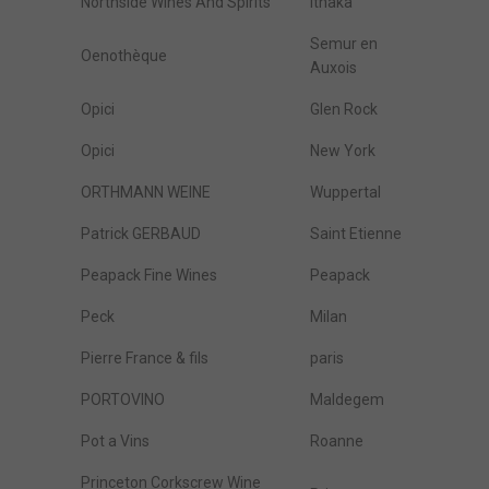
Northside Wines And Spirits
Ithaka
Semur en
Oenothèque
Auxois
Opici
Glen Rock
Opici
New York
ORTHMANN WEINE
Wuppertal
Patrick GERBAUD
Saint Etienne
Peapack Fine Wines
Peapack
Peck
Milan
Pierre France & fils
paris
PORTOVINO
Maldegem
Pot a Vins
Roanne
Princeton Corkscrew Wine