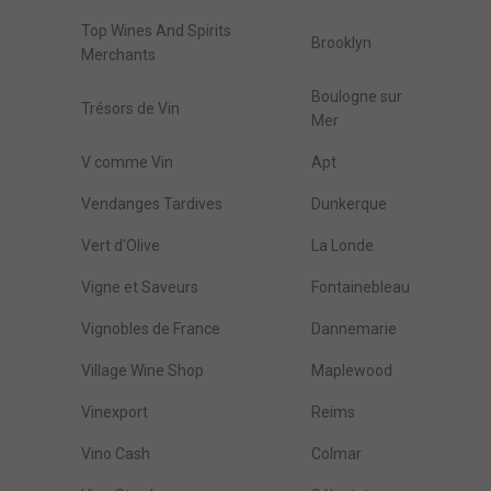
Top Wines And Spirits
Brooklyn
Merchants
Boulogne sur
Trésors de Vin
Mer
V comme Vin
Apt
Vendanges Tardives
Dunkerque
Vert d'Olive
La Londe
Vigne et Saveurs
Fontainebleau
Vignobles de France
Dannemarie
Village Wine Shop
Maplewood
Vinexport
Reims
Vino Cash
Colmar