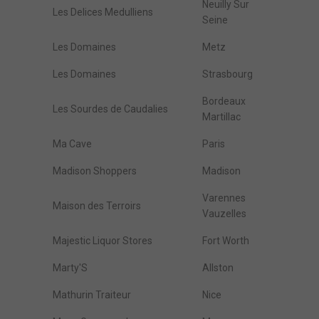
Neuilly Sur
Les Delices Medulliens
Seine
Les Domaines
Metz
Les Domaines
Strasbourg
Bordeaux
Les Sourdes de Caudalies
Martillac
Ma Cave
Paris
Madison Shoppers
Madison
Varennes
Maison des Terroirs
Vauzelles
Majestic Liquor Stores
Fort Worth
Marty'S
Allston
Mathurin Traiteur
Nice