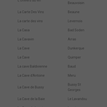
L'Univers du vin
Beauvoisin
La Carte Des Vins
Beaune
La carte des vins
Levernois
La Casa
Bad Soden
La Cavavin
Arras
La Cave
Dunkerque
La Cave
Quimper
La cave Baldivienne
Baud
La Cave d'Antoine
Meru
Bussy St
La Cave de Bussy
Georges
La Cave de la Baie
Le Lavandou