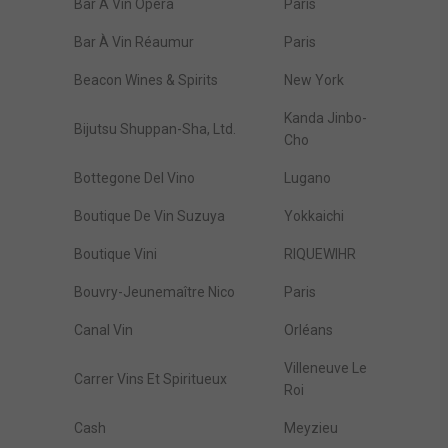
Bar À Vin Opéra
Paris
Bar À Vin Réaumur
Paris
Beacon Wines & Spirits
New York
Kanda Jinbo-
Bijutsu Shuppan-Sha, Ltd.
Cho
Bottegone Del Vino
Lugano
Boutique De Vin Suzuya
Yokkaichi
Boutique Vini
RIQUEWIHR
Bouvry-Jeunemaître Nico
Paris
Canal Vin
Orléans
Villeneuve Le
Carrer Vins Et Spiritueux
Roi
Cash
Meyzieu