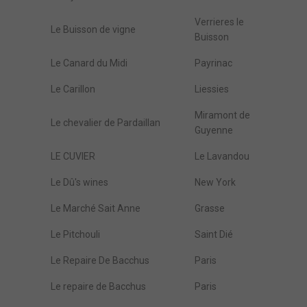
Verrieres le
Le Buisson de vigne
Buisson
Le Canard du Midi
Payrinac
Le Carillon
Liessies
Miramont de
Le chevalier de Pardaillan
Guyenne
LE CUVIER
Le Lavandou
Le Dû's wines
New York
Le Marché Sait Anne
Grasse
Le Pitchouli
Saint Dié
Le Repaire De Bacchus
Paris
Le repaire de Bacchus
Paris