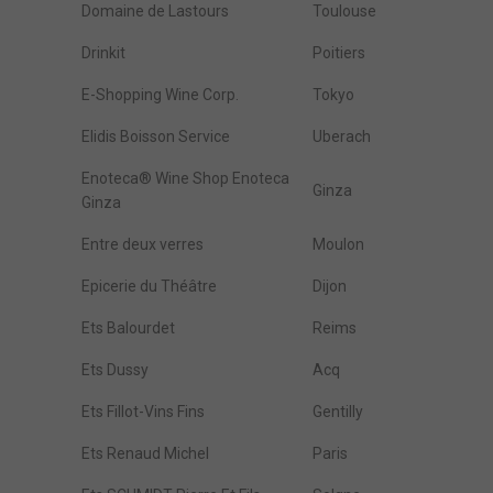
Domaine de Lastours
Toulouse
Drinkit
Poitiers
E-Shopping Wine Corp.
Tokyo
Elidis Boisson Service
Uberach
Enoteca® Wine Shop Enoteca
Ginza
Ginza
Entre deux verres
Moulon
Epicerie du Théâtre
Dijon
Ets Balourdet
Reims
Ets Dussy
Acq
Ets Fillot-Vins Fins
Gentilly
Ets Renaud Michel
Paris