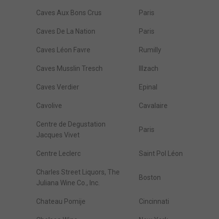
Caves Aux Bons Crus
Paris
Caves De La Nation
Paris
Caves Léon Favre
Rumilly
Caves Musslin Tresch
Illzach
Caves Verdier
Epinal
Cavolive
Cavalaire
Centre de Degustation
Paris
Jacques Vivet
Centre Leclerc
Saint Pol Léon
Charles Street Liquors, The
Boston
Juliana Wine Co., Inc.
Chateau Pomije
Cincinnati