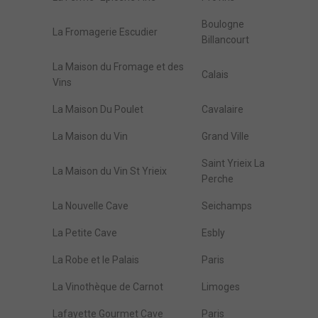
Boulogne
La Fromagerie Escudier
Billancourt
La Maison du Fromage et des
Calais
Vins
La Maison Du Poulet
Cavalaire
La Maison du Vin
Grand Ville
Saint Yrieix La
La Maison du Vin St Yrieix
Perche
La Nouvelle Cave
Seichamps
La Petite Cave
Esbly
La Robe et le Palais
Paris
La Vinothèque de Carnot
Limoges
Lafayette Gourmet Cave
Paris