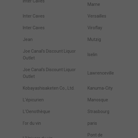
Inter Caves
Marne
Inter Caves
Versailles
Inter Caves
Viroflay
Jean
Mutzig
Joe Canal's Discount Liquor
Iselin
Outlet
Joe Canal's Discount Liquor
Lawrenceville
Outlet
Kobayashisaketen Co., Ltd.
Kanuma-City
L'épicurien
Manosque
L'Oenothèque
Strasbourg
l'or du vin
paris
Pont de