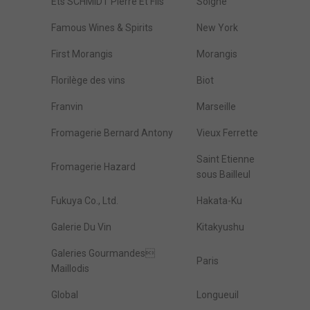
Ets SCHMIDT Pierre Et Fils
Solgne
Famous Wines & Spirits
New York
First Morangis
Morangis
Florilège des vins
Biot
Franvin
Marseille
Fromagerie Bernard Antony
Vieux Ferrette
Saint Etienne
Fromagerie Hazard
sous Bailleul
Fukuya Co., Ltd.
Hakata-Ku
Galerie Du Vin
Kitakyushu
Galeries Gourmandes
Paris
Maillodis
Global
Longueuil