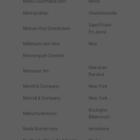
Menu Gourmand.com
Mece
Metropolitan
Charlottesville
Saint Priest
Michon Vins Distribution
En Jarez
Millenium des Vins
Nice
Moevenpick Cendrier
Marcq en
Monsieur Vin
Baroeul
Morell & Company
New York
Morrell & Company
New York
Boulogne
Nabuchodonosor
Billancourt
Noda Shoten Inco.
Hiroshima