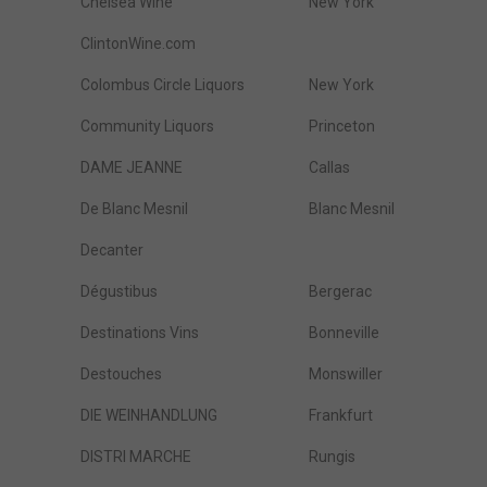
Chelsea Wine
New York
ClintonWine.com
Colombus Circle Liquors
New York
Community Liquors
Princeton
DAME JEANNE
Callas
De Blanc Mesnil
Blanc Mesnil
Decanter
Dégustibus
Bergerac
Destinations Vins
Bonneville
Destouches
Monswiller
DIE WEINHANDLUNG
Frankfurt
DISTRI MARCHE
Rungis