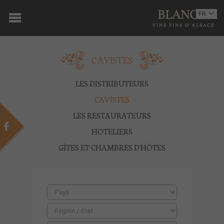
ACCUEIL
FR
EN
DOMAINE
CAVISTES
OENOTOURISME
VINS
LES DISTRIBUTEURS
CAVISTES
BOUTIQUE
LES RESTAURATEURS
MULTIMEDIA
HOTELIERS
GÎTES ET CHAMBRES D'HÔTES
PRESSE
PARTENAIRES
ACTUALITÉS
CONTACT