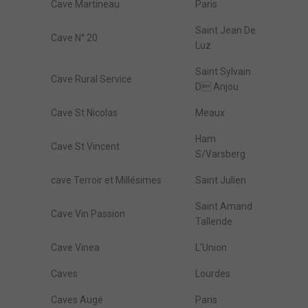
Cave Martineau
Paris
Saint Jean De
Cave N° 20
Luz
Saint Sylvain
Cave Rural Service
D Anjou
Cave St Nicolas
Meaux
Ham
Cave St Vincent
S/Varsberg
cave Terroir et Millésimes
Saint Julien
Saint Amand
Cave Vin Passion
Tallende
Cave Vinea
L'Union
Caves
Lourdes
Caves Augé
Paris