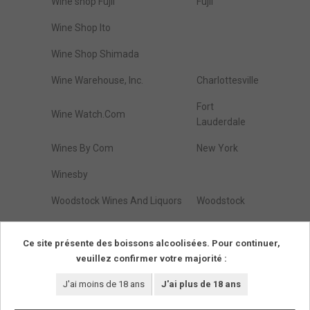
Wine shop Fujii
Fujii
Wine Shop Ito
Wine Shop Shimada
Wine Warehouse, Inc.
Charlottesville
Fort
Wine Watch.Com
Lauderdale
Wines By Com
New York
Winesby
Woodstock Wines And Liquors
Woodstock
Zap Wines & Spirits
Brooklyn
Ce site présente des boissons alcoolisées. Pour continuer,
veuillez confirmer votre majorité :
Résultats de :
1
à
274
(parmi
274
trouvés)
Pages
1
J'ai moins de 18 ans
J'ai plus de 18 ans