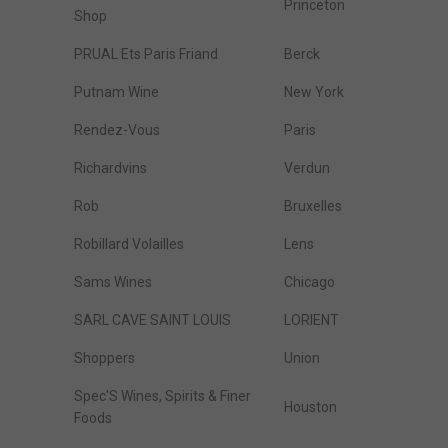
Princeton
Shop
PRUAL Ets Paris Friand
Berck
Putnam Wine
New York
Rendez-Vous
Paris
Richardvins
Verdun
Rob
Bruxelles
Robillard Volailles
Lens
Sams Wines
Chicago
SARL CAVE SAINT LOUIS
LORIENT
Shoppers
Union
Spec'S Wines, Spirits & Finer
Houston
Foods